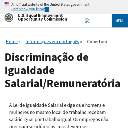
Skip
An official website of the United States government
to
Here’s how you know
main
U.S. Equal Employment
content
Opportunity Commission
MENU
Home
Informações em português
Cobertura
Discriminação de
Igualdade
Salarial/Remuneratória
A Lei de Igualdade Salarial exige que homens e
mulheres no mesmo local de trabalho recebam
salário igual por trabalho igual. Os empregos não
precisam ser idênticos, mas devem ser