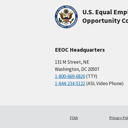
U.S. Equal Em
Opportunity C
EEOC Headquarters
131 M Street, NE
Washington, DC 20507
1-800-669-6820
(TTY)
1-844-234-5122
(ASL Video Phone)
FOIA
Privacy Pol