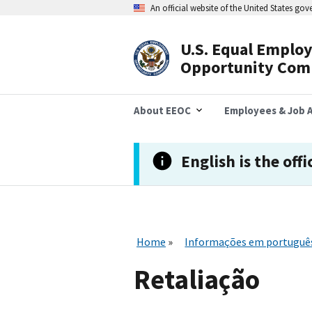
Skip
An official website of the United States go
to
main
content
U.S. Equal Emplo
Header
Opportunity Com
Navigation
About EEOC
Employees & Job A
English is the offi
Home
Informações em portuguê
Retaliação