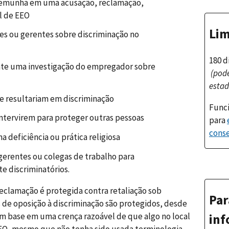
stemunha em uma acusação, reclamação,
l de EEO
Lim
s ou gerentes sobre discriminação no
180 d
te uma investigação do empregador sobre
(pode
estad
e resultariam em discriminação
Funci
intervirem para proteger outras pessoas
para
conse
 deficiência ou prática religiosa
 gerentes ou colegas de trabalho para
e discriminatórios.
eclamação é protegida contra retaliação sob
Par
s de oposição à discriminação são protegidos, desde
m base em uma crença razoável de que algo no local
inf
 EEO, mesmo que não tenha sido usada terminologia