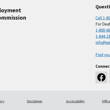
Quest
ployment
ommission
Call 1-8
For Deaf
1-800-6
1-844-2
info@ee
Find you
Connec
icy
Disclaimer
Accessibility
Offic