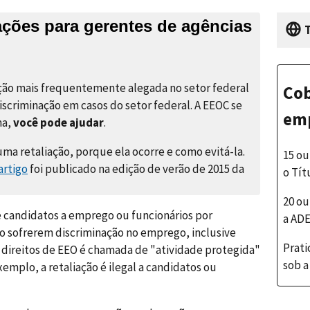
ações para gerentes de agências
T
nação mais frequentemente alegada no setor federal
Cob
scriminação em casos do setor federal. A EEOC se
em
ma,
você pode ajudar
.
uma retaliação, porque ela ocorre e como evitá-la.
15 ou
artigo
foi publicado na edição de verão de 2015 da
o Tít
20 ou
e candidatos a emprego ou funcionários por
a AD
ão sofrerem discriminação no emprego, inclusive
Prat
s direitos de EEO é chamada de "atividade protegida"
sob a
xemplo, a retaliação é ilegal a candidatos ou