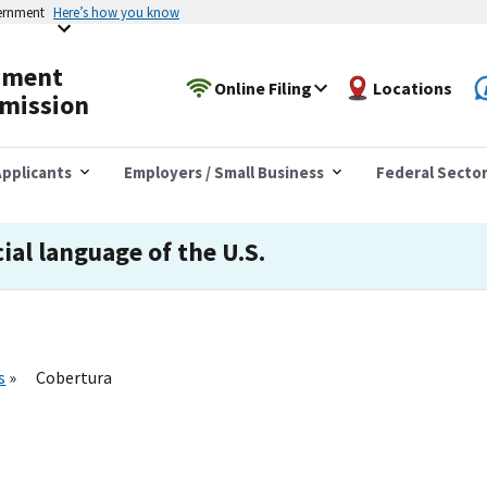
vernment
Here’s how you know
yment
Online Filing
Locations
mission
pplicants
Employers / Small Business
Federal Secto
cial language of the U.S.
s
Cobertura