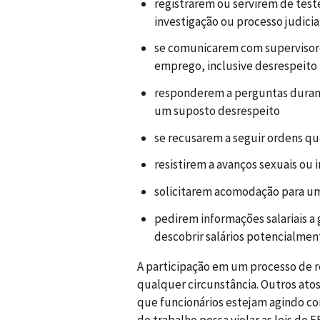
registrarem ou servirem de te
investigação ou processo judicia
se comunicarem com supervisore
emprego, inclusive desrespeito
responderem a perguntas duran
um suposto desrespeito
se recusarem a seguir ordens qu
resistirem a avanços sexuais ou 
solicitarem acomodação para uma
pedirem informações salariais a
descobrir salários potencialment
A participação em um processo de r
qualquer circunstância. Outros ato
que funcionários estejam agindo co
de trabalho possa violar as leis de