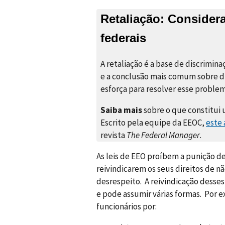
Retaliação: Consider
federais
A retaliação é a base de discrimi
e a conclusão mais comum sobre di
esforça para resolver esse proble
Saiba mais
sobre o que constitui 
Escrito pela equipe da EEOC,
este 
revista
The Federal Manager
.
As leis de EEO proíbem a punição d
reivindicarem os seus direitos de n
desrespeito. A reivindicação desse
e pode assumir várias formas. Por e
funcionários por: