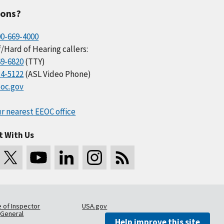
ions?
00-669-4000
/Hard of Hearing callers:
69-6820
(TTY)
34-5122
(ASL Video Phone)
oc.gov
r nearest EEOC office
t With Us
e of Inspector
USA.gov
General
Help improve this site