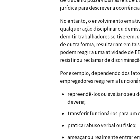
jurídica para descrever a ocorrência
No entanto, o envolvimento em ati
qualquer ação disciplinar ou demis
demitir trabalhadores se tiverem
mo
de outra forma, resultariam em ta
podem reagir a uma atividade de E
resistir ou reclamar de discriminaçã
Por exemplo, dependendo dos fatos
empregadores reagirem a funcionári
repreendê-los ou avaliar o seu
deveria;
transferir funcionários para um
praticar abuso verbal ou físico;
ameaçar ou realmente entrar em 