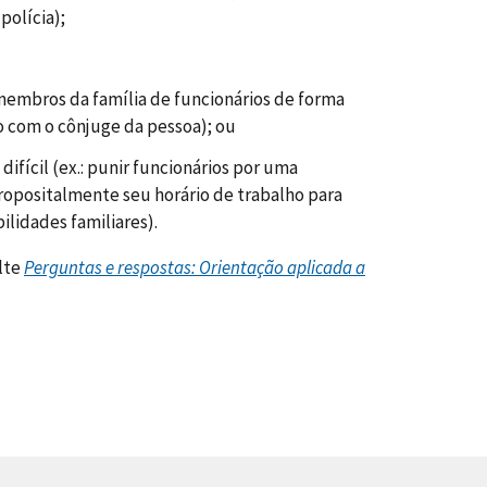
polícia);
 membros da família de funcionários de forma
to com o cônjuge da pessoa); ou
difícil (ex.: punir funcionários por uma
ropositalmente seu horário de trabalho para
ilidades familiares).
lte
Perguntas e respostas: Orientação aplicada a