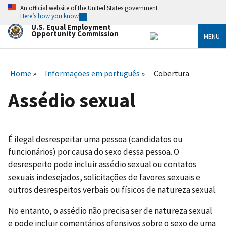
Skip
An official website of the United States government
to
Here’s how you know
main
U.S. Equal Employment
content
Opportunity Commission
MENU
Home
Informações em português
Cobertura
Assédio sexual
É ilegal desrespeitar uma pessoa (candidatos ou
funcionários) por causa do sexo dessa pessoa. O
desrespeito pode incluir assédio sexual ou contatos
sexuais indesejados, solicitações de favores sexuais e
outros desrespeitos verbais ou físicos de natureza sexual.
No entanto, o assédio não precisa ser de natureza sexual
e pode incluir comentários ofensivos sobre o sexo de uma