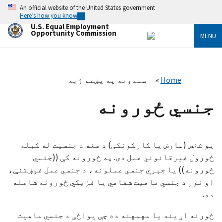
Skip
An official website of the United States government
to
Here’s how you know
main
U.S. Equal Employment
content
Opportunity Commission
MENU
Home
سندونه په پښتو ژبه
جنسي ځورونه
یو شخص (عارض یا کارکونکی) د هغه د جنسیت له کبله
ځورول غیرقانوني عمل دی. په ځورونه کې ((جنسي
ځورونه)) یا جبري جنسي عملونه، د جنسي عمل غوښتنې،
او نور د جنسي ماهیت شفاهي یا فزیکي ځورونه شامله
ده.
ځورنه اړینه یا مهمهنه ده چې یواځې د جنسي ماهیت