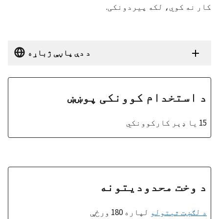
کار نه کوي، لکه پیردونکی.
د دې پاڼې ژباړه
د استخدام کوونکی پوښښ
15 یا ډېر کارکوونکي
د وخت محدودیتونه
د لګښت ثبتولو
لپاره 180 ورځې