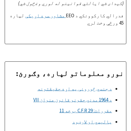
(کېدای شي ایالتي قوانینو له لوري وغځول شي)
فدرالي کارکوونکي د EEO
مشاور سره اړیکې
لپاره
45 ورځې وخت لري
نورو معلوماتو لپاره، وګورئ:
د جنسي ځورونې په اړه حقیقتونه
د 1964 مدني حقونو قانون عنوان VII
مقررات: 29 C.F.R برخه 11
پالیسي او لارښود