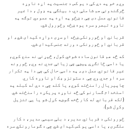
وي، خو په دې کې د یو کس د جنسیت په اړه ناوړه
څرګندونې هم شاملې دي. د بیلګې په ډول ، دا غیر
قانوني عمل دی چې د ښځو په اړه په عمومي توګه په
ناوړه تبصرو سره یوه ښځه وځورول شي.
قرباني او ځورونکی ښځه او سړی دواړه کیدای شي، او
قرباني او ځورونکی د ورته جنس کیدای شي.
که څه هم قانون ساده شوخي کول، څېړنې نه منع کوي،
یا داسې ځانګړې پیښې چې زیاتې جدي نه وي، ځورونه
غیر قانوني عمل دی، په داسې حال کې چې دا په تکرار
سره او جدي وي چې د ستونزو ډک او ناوړه کاري
چاپیریال رامنځته کوي، یا کله چې د دې له کبله په
استخدام ګمارنو کې څه ناوړه پریکړه رامنځته شي
(لکه قرباني له کار څخه ګوښه کړل شو یا یې تنزیل
وکړل شو).
ځورونکی د قرباني مدیر، د بلې سیمې مدیر، د کار
ملګری، یا داسې یو کس کیدای شي چې د ګومارونکي سره