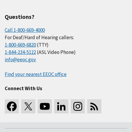
Questions?
Call 1-800-669-4000
For Deaf/Hard of Hearing callers:
1-800-669-6820
(TTY)
1-844-234-5122
(ASL Video Phone)
info@eeoc.gov
Find your nearest EEOC office
Connect With Us