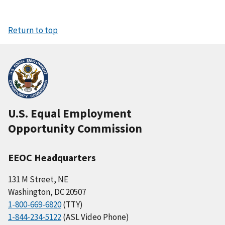
Return to top
U.S. Equal Employment
Opportunity Commission
EEOC Headquarters
131 M Street, NE
Washington, DC 20507
1-800-669-6820
(TTY)
1-844-234-5122
(ASL Video Phone)