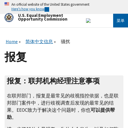
跳
An official website of the United States government
转
Here’s how you know
到
U.S. Equal Employment
主
Opportunity Commission
菜单
要
内
容
Home
简体中文信息
骚扰
报复
报复：联邦机构经理注意事项
在联邦部门，报复是最常见的歧视指控依据，也是联
邦部门案件中，进行歧视调查后发现的最常见的结
果。EEOC致力于解决这个问题时，你也
可以提供帮
助
。