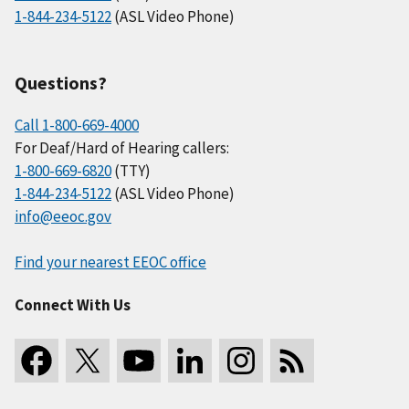
1-844-234-5122
(ASL Video Phone)
Questions?
Call 1-800-669-4000
For Deaf/Hard of Hearing callers:
1-800-669-6820
(TTY)
1-844-234-5122
(ASL Video Phone)
info@eeoc.gov
Find your nearest EEOC office
Connect With Us