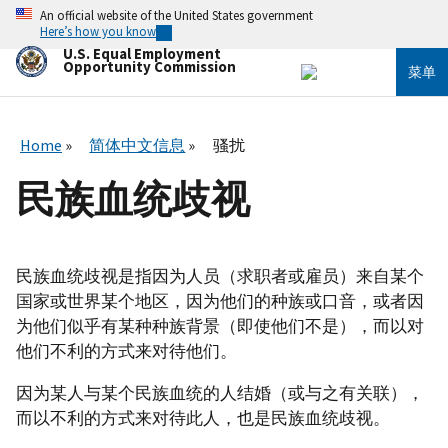
跳
An official website of the United States government
转
Here’s how you know
到
U.S. Equal Employment
主
Opportunity Commission
菜单
要
内
容
Home
简体中文信息
骚扰
民族血统歧视
民族血统歧视是指因为人员（求职者或雇员）来自某个
国家或世界某个地区，因为他们的种族或口音，或者因
为他们似乎有某种种族背景（即使他们不是），而以对
他们不利的方式来对待他们。
因为某人与某个民族血统的人结婚（或与之有关联），
而以不利的方式来对待此人，也是民族血统歧视。