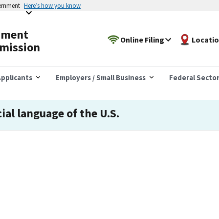
vernment
Here’s how you know
yment
Online Filing
Locati
mission
pplicants
Employers / Small Business
Federal Secto
cial language of the U.S.