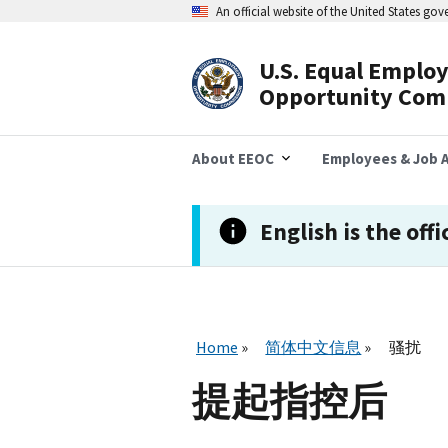
跳
An official website of the United States go
转
到
主
U.S. Equal Emplo
要
Header
Opportunity Com
内
容
Navigation
About EEOC
Employees & Job A
English is the offi
Home
简体中文信息
骚扰
提起指控后