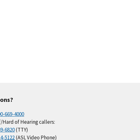
ions?
00-669-4000
/Hard of Hearing callers:
69-6820
(TTY)
34-5122
(ASL Video Phone)