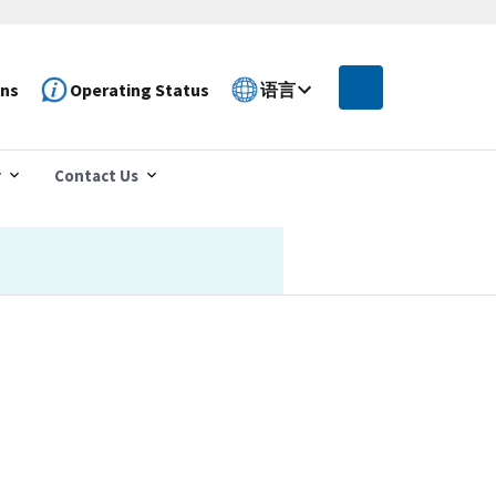
ons
Operating Status
语言
r
Contact Us