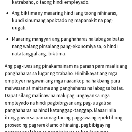
katrabaho, o taong hindi empleyado.
Ang biktima ay maaaring hindi ang taong nihinaras,
kundi sinumang apektado ng mapanakit na pag-
uugali.
Maaaring mangyari ang panghaharas na labag sa batas
nang walang pinsalang pang-ekonomiya sa, o hindi
natatanggal ang, biktima.
Ang pag-iwas ang pinakamainam na paraan para maalis ang
panghaharas sa lugar ng trabaho. Hinihikayat ang mga
employer na gawin ang mga naaankop na hakbang para
maiwasan at maitama ang panghaharas na labag sa batas.
Dapat silang malinaw na makipag-ungayan sa mga
empleyado na hindi pagbibigyan ang pag-uugali sa
panghaharas na hindi katanggap-tanggap. Maaari nila
itong gawin sa pamamagitan ng paggawa ng epektibong
proseso ng pagrereklamo o hinaing, pagbibigay ng