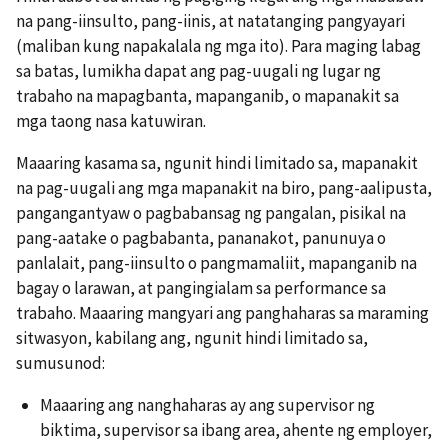
na pang-iinsulto, pang-iinis, at natatanging pangyayari
(maliban kung napakalala ng mga ito). Para maging labag
sa batas, lumikha dapat ang pag-uugali ng lugar ng
trabaho na mapagbanta, mapanganib, o mapanakit sa
mga taong nasa katuwiran.
Maaaring kasama sa, ngunit hindi limitado sa, mapanakit
na pag-uugali ang mga mapanakit na biro, pang-aalipusta,
pangangantyaw o pagbabansag ng pangalan, pisikal na
pang-aatake o pagbabanta, pananakot, panunuya o
panlalait, pang-iinsulto o pangmamaliit, mapanganib na
bagay o larawan, at pangingialam sa performance sa
trabaho. Maaaring mangyari ang panghaharas sa maraming
sitwasyon, kabilang ang, ngunit hindi limitado sa,
sumusunod:
Maaaring ang nanghaharas ay ang supervisor ng
biktima, supervisor sa ibang area, ahente ng employer,