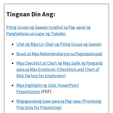
Tingnan Din Ang:
Piling Grupo ng Gawain tungkol sa Pag-aaral ng
Panghaharas sa Lugar ng Trabaho
Ulat ng Mga Co-Chair ng Piling Grupo ng Gawain
Buod at Mga Rekomendasyon sa Pagpapatupad
Mga Checklist at Chart ng Mga Salik ng Panganib
para sa Mga Employer (Checklists and Chart of
Risk Factors for Employers)
Mga Highlight ng Ulat: PowerPoint
Presentation
(PDF)
Magagandang Gawi para sa Pag-iwas (Promising
Practices for Preventing)