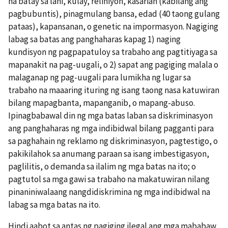
na batay sa lahi, kulay, relihiyon, kasarian (kabilang ang
pagbubuntis), pinagmulang bansa, edad (40 taong gulang
pataas), kapansanan, o genetic na impormasyon. Nagiging
labag sa batas ang panghaharas kapag 1) naging
kundisyon ng pagpapatuloy sa trabaho ang pagtitiyaga sa
mapanakit na pag-uugali, o 2) sapat ang pagiging malala o
malaganap ng pag-uugali para lumikha ng lugar sa
trabaho na maaaring ituring ng isang taong nasa katuwiran
bilang mapagbanta, mapanganib, o mapang-abuso.
Ipinagbabawal din ng mga batas laban sa diskriminasyon
ang panghaharas ng mga indibidwal bilang pagganti para
sa paghahain ng reklamo ng diskriminasyon, pagtestigo, o
pakikilahok sa anumang paraan sa isang imbestigasyon,
paglilitis, o demanda sa ilalim ng mga batas na ito; o
pagtutol sa mga gawi sa trabaho na makatuwiran nilang
pinaniniwalaang nangdidiskrimina ng mga indibidwal na
labag sa mga batas na ito.
Hindi aabot sa antas ng pagiging ilegal ang mga mababaw