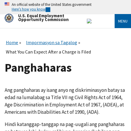
Skip
An official website of the United States government
to
Here’s how you know
main
U.S. Equal Employment
content
Opportunity Commission
MENU
Home
Impormasyon sa Tagalog
What You Can Expect After a Charge is Filed
Panghaharas
Ang panghaharas ay isang anyo ng diskriminasyon batay sa
edad na lumalabag sa Title VII ng Civil Rights Act of 1964,
Age Discrimination in Employment Act of 1967, (ADEA), at
Americans with Disabilities Act of 1990, (ADA).
Hindi katanggap-tanggap na pag-uugali ang panghaharas