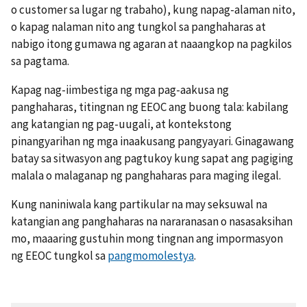
o customer sa lugar ng trabaho), kung napag-alaman nito,
o kapag nalaman nito ang tungkol sa panghaharas at
nabigo itong gumawa ng agaran at naaangkop na pagkilos
sa pagtama.
Kapag nag-iimbestiga ng mga pag-aakusa ng
panghaharas, titingnan ng EEOC ang buong tala: kabilang
ang katangian ng pag-uugali, at kontekstong
pinangyarihan ng mga inaakusang pangyayari. Ginagawang
batay sa sitwasyon ang pagtukoy kung sapat ang pagiging
malala o malaganap ng panghaharas para maging ilegal.
Kung naniniwala kang partikular na may seksuwal na
katangian ang panghaharas na nararanasan o nasasaksihan
mo, maaaring gustuhin mong tingnan ang impormasyon
ng EEOC tungkol sa
pangmomolestya
.