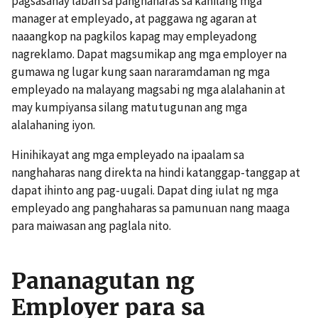
pagsasanay laban sa panghaharas sa kanilang mga
manager at empleyado, at paggawa ng agaran at
naaangkop na pagkilos kapag may empleyadong
nagreklamo. Dapat magsumikap ang mga employer na
gumawa ng lugar kung saan nararamdaman ng mga
empleyado na malayang magsabi ng mga alalahanin at
may kumpiyansa silang matutugunan ang mga
alalahaning iyon.
Hinihikayat ang mga empleyado na ipaalam sa
nanghaharas nang direkta na hindi katanggap-tanggap at
dapat ihinto ang pag-uugali. Dapat ding iulat ng mga
empleyado ang panghaharas sa pamunuan nang maaga
para maiwasan ang paglala nito.
Pananagutan ng
Employer para sa