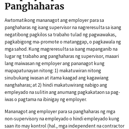
Panghaharas
Awtomatikong mananagot ang employer para sa
panghaharas ng isang supervisor na nagreresulta sa isang
negatibong pagkilos sa trabaho tulad ng pagwawakas,
pagkabigong ma-promote o matanggap, o pagkawala ng
mga sahod. Kung magreresulta sa isang mapanganib na
lugar ng trabaho ang panghaharas ng supervisor, maaari
lang maiwasan ng employer ang pananagot kung
mapapatunayan nitong: 1) makatuwiran nitong
sinubukang iwasan at itama kaagad ang kagawiang
nanghaharas; at 2) hindi makatuwirang nabigo ang
empleyado na sulitin ang anumang pagkakataon sa pag-
iwas o pagtama na ibinigay ng employer.
Mananagot ang employer para sa panghaharas ng mga
non-supervisory na empleyado o hindi empleyado kung
saan ito may kontrol (hal., mga independent na contractor