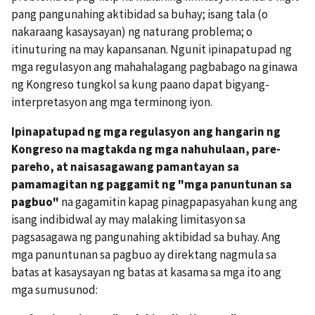
pang pangunahing aktibidad sa buhay; isang tala (o
nakaraang kasaysayan) ng naturang problema; o
itinuturing na may kapansanan. Ngunit ipinapatupad ng
mga regulasyon ang mahahalagang pagbabago na ginawa
ng Kongreso tungkol sa kung paano dapat bigyang-
interpretasyon ang mga terminong iyon.
Ipinapatupad ng mga regulasyon ang hangarin ng
Kongreso na magtakda ng mga nahuhulaan, pare-
pareho, at naisasagawang pamantayan sa
pamamagitan ng paggamit ng "mga panuntunan sa
pagbuo"
na gagamitin kapag pinagpapasyahan kung ang
isang indibidwal ay may malaking limitasyon sa
pagsasagawa ng pangunahing aktibidad sa buhay. Ang
mga panuntunan sa pagbuo ay direktang nagmula sa
batas at kasaysayan ng batas at kasama sa mga ito ang
mga sumusunod: