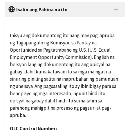
Isalin ang Pahina na ito
Inisyu ang dokumentong ito nang may pag-apruba
ng Tagapangulo ng Komisyon sa Pantay na
Oportunidad sa Pagtatrabaho ng U.S. (U.S. Equal
Employment Opportunity Commission). English na
bersyon lang ng dokumentong ito ang opisyal na
gabay, dahil kumakatawan ito sa mga maingat na
sinuring piniling salita na inaprubahan ng pamunuan
ng ahensya. Ang pagsasaling ito ay ibinibigay para sa
benepisyo ng mga interesado, ngunit hindi ito
opisyal na gabay dahil hindi ito sumailalim sa
parehong mahigpit na proseso ng pagsuri at pag-
apruba.
OLC Control Number