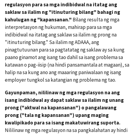
regulasyon para sa mga indibidwal na itatag ang
saklaw sa ilalim ng "itinuturing bilang" bahagi ng
kahulugan ng "kapansanan."
Bilang resulta ng mga
interpretasyon ng hukuman, mahirap para sa mga
indibidwal na itatag ang saklaw sa ilalim ng prong na
"itinuturing bilang." Sa ilalim ng ADAAA, ang
pinagtutuunan para sa pagtatatag ng saklaw ay sa kung
paano ginamot ang isang tao dahil sa isang problema sa
katawan o pag-iisip (na hindi pansamantala at magaan), sa
halip na sa kung ano ang maaaring paniwalaan ng isang
employer tungkol sa katangian ng problema ng tao.
Gayunpaman, nililinaw ng mga regulasyon na ang
isang indibidwal ay dapat saklaw sa ilalim ng unang
prong ("aktwal na kapansanan") o pangalawang
prong ("tala ng kapansanan") upang maging
kwalipikado para sa isang makatuwirang suporta.
Nililinaw ng mga regulasyon na sa pangkalahatan ay hindi