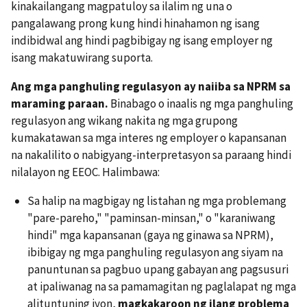
kinakailangang magpatuloy sa ilalim ng una o
pangalawang prong kung hindi hinahamon ng isang
indibidwal ang hindi pagbibigay ng isang employer ng
isang makatuwirang suporta.
Ang mga panghuling regulasyon ay naiiba sa NPRM sa
maraming paraan.
Binabago o inaalis ng mga panghuling
regulasyon ang wikang nakita ng mga grupong
kumakatawan sa mga interes ng employer o kapansanan
na nakalilito o nabigyang-interpretasyon sa paraang hindi
nilalayon ng EEOC. Halimbawa:
Sa halip na magbigay ng listahan ng mga problemang
"pare-pareho," "paminsan-minsan," o "karaniwang
hindi" mga kapansanan (gaya ng ginawa sa NPRM),
ibibigay ng mga panghuling regulasyon ang siyam na
panuntunan sa pagbuo upang gabayan ang pagsusuri
at ipaliwanag na sa pamamagitan ng paglalapat ng mga
alituntuning iyon,
magkakaroon ng ilang problema