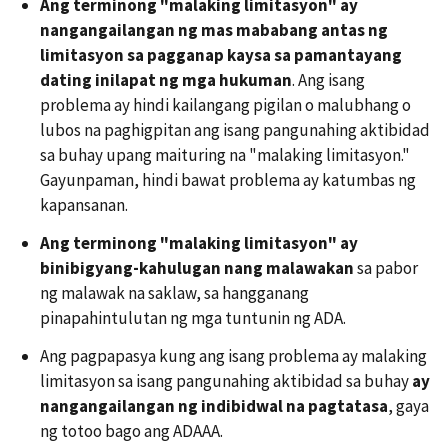
Ang terminong "malaking limitasyon" ay
nangangailangan ng mas mababang antas ng
limitasyon sa pagganap kaysa sa pamantayang
dating inilapat ng mga hukuman
. Ang isang
problema ay hindi kailangang pigilan o malubhang o
lubos na paghigpitan ang isang pangunahing aktibidad
sa buhay upang maituring na "malaking limitasyon."
Gayunpaman, hindi bawat problema ay katumbas ng
kapansanan.
Ang terminong "malaking limitasyon" ay
binibigyang-kahulugan nang malawakan
sa pabor
ng malawak na saklaw, sa hangganang
pinapahintulutan ng mga tuntunin ng ADA.
Ang pagpapasya kung ang isang problema ay malaking
limitasyon sa isang pangunahing aktibidad sa buhay
ay
nangangailangan ng indibidwal na pagtatasa
, gaya
ng totoo bago ang ADAAA.