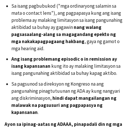
Sa isang pagbubukod ("mga ordinaryong salamin sa
mata o contact lens"), ang pagpapasya kung ang isang
problema ay malaking limitasyon sa isang pangunahing
aktibidad sa buhay ay gagawin
nang walang
pagsasaalang-alang sa magagandang epekto ng
mga nakakapagpagaang hakbang
, gaya ng gamot o
mga hearing aid.
Ang isang problemang episodic o in remission ay
isang kapansanan
kung ito ay malaking limitasyon sa
isang pangunahing aktibidad sa buhay kapag aktibo.
Sa pagsunod sa direksyon ng Kongreso na ang
pangunahing pinagtutuunan ng ADA ay kung nangyari
ang diskriminasyon,
hindi dapat mangailangan ng
malawak na pagsusuri ang pagpapasya ng
kapansanan
.
Ayon sa ipinag-aatas ng ADAAA, pinapadali din ng mga