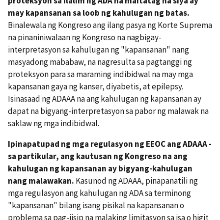
proteksyon sa ilalim ng ADA na maitatag na siya ay
may kapansanan sa loob ng kahulugan ng batas.
Binalewala ng Kongreso ang ilang pasya ng Korte Suprema
na pinaniniwalaan ng Kongreso na nagbigay-
interpretasyon sa kahulugan ng "kapansanan" nang
masyadong mababaw, na nagresulta sa pagtanggi ng
proteksyon para sa maraming indibidwal na may mga
kapansanan gaya ng kanser, diyabetis, at epilepsy.
Isinasaad ng ADAAA na ang kahulugan ng kapansanan ay
dapat na bigyang-interpretasyon sa pabor ng malawak na
saklaw ng mga indibidwal.
Ipinapatupad ng mga regulasyon ng EEOC ang ADAAA -
sa partikular, ang kautusan ng Kongreso na ang
kahulugan ng kapansanan ay bigyang-kahulugan
nang malawakan.
Kasunod ng ADAAA, pinapanatili ng
mga regulasyon ang kahulugan ng ADA sa terminong
"kapansanan" bilang isang pisikal na kapansanan o
problema sa pag-iisip na malaking limitasyon sa isa o higit