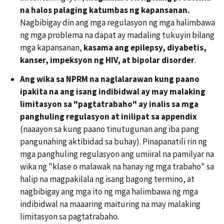
na halos palaging katumbas ng kapansanan.
Nagbibigay din ang mga regulasyon ng mga halimbawa
ng mga problema na dapat ay madaling tukuyin bilang
mga kapansanan,
kasama ang epilepsy, diyabetis,
kanser, impeksyon ng HIV, at bipolar disorder
.
Ang wika sa NPRM na naglalarawan kung paano
ipakita na ang isang indibidwal ay may malaking
limitasyon sa "pagtatrabaho" ay inalis sa mga
panghuling regulasyon at inilipat sa appendix
(naaayon sa kung paano tinutugunan ang iba pang
pangunahing aktibidad sa buhay). Pinapanatili rin ng
mga panghuling regulasyon ang umiiral na pamilyar na
wika ng "klase o malawak na hanay ng mga trabaho" sa
halip na magpakilala ng isang bagong termino, at
nagbibigay ang mga ito ng mga halimbawa ng mga
indibidwal na maaaring maituring na may malaking
limitasyon sa pagtatrabaho.