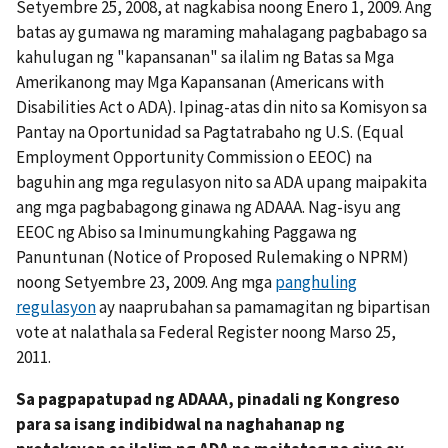
Setyembre 25, 2008, at nagkabisa noong Enero 1, 2009. Ang
batas ay gumawa ng maraming mahalagang pagbabago sa
kahulugan ng "kapansanan" sa ilalim ng Batas sa Mga
Amerikanong may Mga Kapansanan (Americans with
Disabilities Act o ADA). Ipinag-atas din nito sa Komisyon sa
Pantay na Oportunidad sa Pagtatrabaho ng U.S. (Equal
Employment Opportunity Commission o EEOC) na
baguhin ang mga regulasyon nito sa ADA upang maipakita
ang mga pagbabagong ginawa ng ADAAA. Nag-isyu ang
EEOC ng Abiso sa Iminumungkahing Paggawa ng
Panuntunan (Notice of Proposed Rulemaking o NPRM)
noong Setyembre 23, 2009. Ang mga
panghuling
regulasyon
ay naaprubahan sa pamamagitan ng bipartisan
vote at nalathala sa Federal Register noong Marso 25,
2011.
Sa pagpapatupad ng ADAAA, pinadali ng Kongreso
para sa isang indibidwal na naghahanap ng