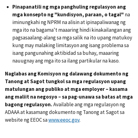
Pinapanatili ng mga panghuling regulasyon ang
mga konsepto ng "kundisyon, paraan, o tagal"
na
iminungkahi ng NPRM na alisin at ipinapaliwanag ng
mga ito na bagama't maaaring hindi kinakailangan ang
pagsasaalang-alang sa mga salik na ito upang matukoy
kung may malaking limitasyon ang isang problema sa
isang pangunahing aktibidad sa buhay, maaaring
nauugnay ang mga ito sa ilang partikular na kaso.
Naglabas ang Komisyon ng dalawang dokumento ng
Tanong at Sagot tungkol sa mga regulasyon upang
matulungan ang publiko at mga employer – kasama
ang maliit na negosyo – sa pag-unawa sa batas at mga
bagong regulasyon.
Available ang mga regulasyon ng
ADAAA at kasamang dokumento ng Tanong at Sagot sa
website ng EEOC sa
www.eeoc.gov
.