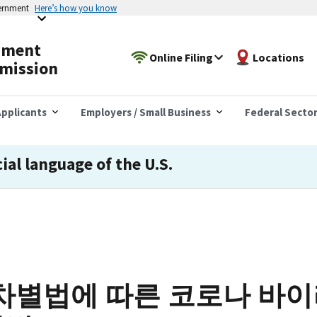
vernment
Here’s how you know
yment
Online Filing
Locations
mission
pplicants
Employers / Small Business
Federal Secto
cial language of the U.S.
차별법에 따른 코로나 바이