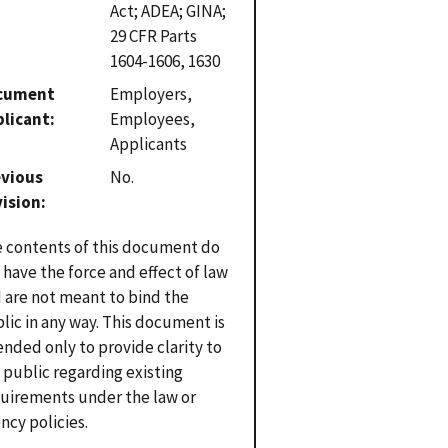
Act; ADEA; GINA;
29 CFR Parts
1604-1606, 1630
cument
Employers,
plicant
Employees,
Applicants
evious
No.
vision
 contents of this document do
 have the force and effect of law
 are not meant to bind the
lic in any way. This document is
ended only to provide clarity to
 public regarding existing
uirements under the law or
ncy policies.