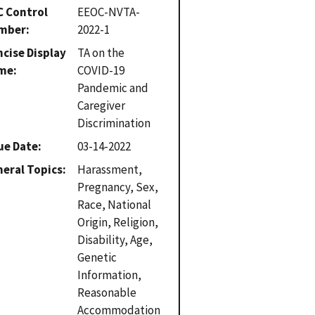
C Control
EEOC-NVTA-
mber
2022-1
cise Display
TA on the
me
COVID-19
Pandemic and
Caregiver
Discrimination
ue Date
03-14-2022
eral Topics
Harassment,
Pregnancy, Sex,
Race, National
Origin, Religion,
Disability, Age,
Genetic
Information,
Reasonable
Accommodation