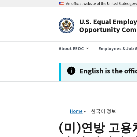
주
An official website of the United States go
요
콘
텐
U.S. Equal Emplo
츠
Header
Opportunity Com
로
건
Navigation
너
뛰
About EEOC
Employees & Job A
기
English is the offi
Home
한국어 정보
(미)연방 고용