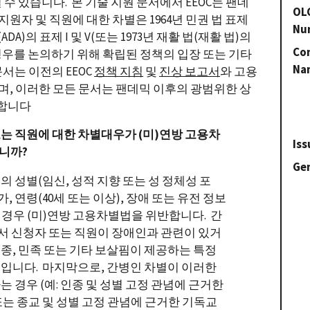
수 있습니다. 본 기술 지원 문서에서 EEOC는 팬데
OL
원자 및 직원에 대한 차별은 1964년 민권 법 표제
Nu
법(ADA)의 표제 I 및 V(또는 1973년 재활 법(재활 법)의
Con
는 경우를 논의하기 위해 확립된 정책의 입장 또는 기타
Na
문서는 이전의 EEOC
정책 지침
및
진상 보고서
와 고용
, 이러한 모든 문서는 팬데믹 이후의 광범위한 상
의합니다
는 직원에 대한 차별대우가 (미)연방 고용차
Iss
니까?
Gen
 성별(임신, 성적 지향 또는 성 정체성 포
국가, 연령(40세 또는 이상), 장애 또는 유전 정보
는 경우 (미)연방 고용차별법을 위반합니다. 간
에서 신청자 또는 직원이 장애인과 관련이 있거
종, 민족 또는 기타 보살핌이 제공하는 특정
입니다. 마지막으로, 간병인 차별이 이러한
 경우 (예: 인종 및 성별 고정 관념에 근거한
또는 종교 및 성별 고정 관념에 근거한 기독교