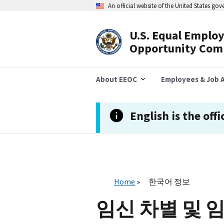
주
An official website of the United States go
요
콘
텐
U.S. Equal Emplo
츠
Header
Opportunity Com
로
건
Navigation
너
뛰
About EEOC
Employees & Job A
기
English is the offi
Home
한국어 정보
임신 차별 및 