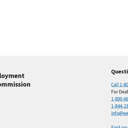
Quest
ployment
ommission
Call 1-8
For Deaf
1-800-6
1-844-2
info@ee
Find you