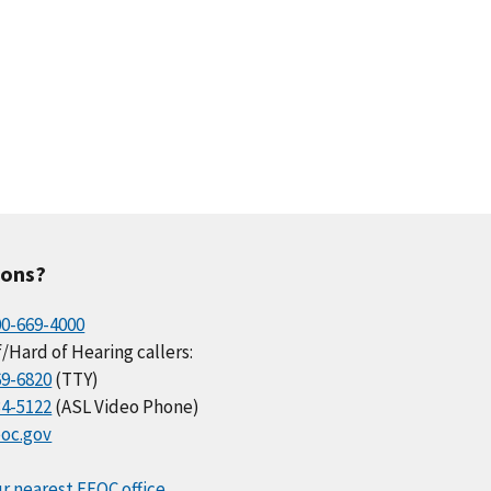
ions?
00-669-4000
/Hard of Hearing callers:
69-6820
(TTY)
34-5122
(ASL Video Phone)
oc.gov
r nearest EEOC office