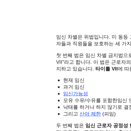
임신 차별은 위법입니다
.
미 동등
자들과 직원들을 보호하는 세 가
첫 번째 법은 임신 차별 금지법으
VII”
라고 합니다
.
이 법은 근로자의
지하고 있습니다
.
타이틀
VII
에 
현재 임신
과거 임신
임신가능성
모유 수유
/
수유를
포함한임신 
낙태를 하거나 하지 않기로
결
그리고
산아 제한
(피임)
두 번째 법은
임신 근로자 공정성 