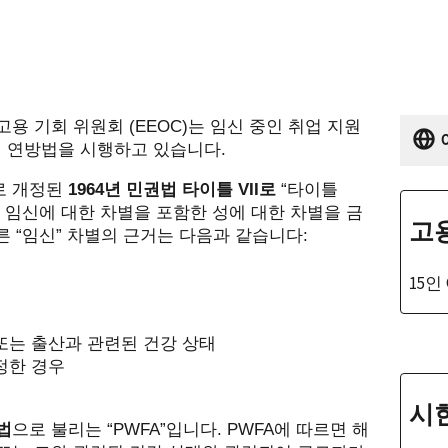
 고용 기회 위원회
(EEOC)
는 임신 중인 취업 지원
지 연방법을 시행하고 있습니다
.
로 개정된
1964
년 민권법 타이틀
VII
로
“
타이틀
 임신에 대한 차별을 포함한 성에 대한 차별을 금
고
따른
“
임신
”
차별의 근거는 다음과 같습니다
:
15인
또는 출산과 관련된 건강 상태
정한 경우
시
법
으로 불리는
“PWFA”
입니다
. PWFA
에 따르면 해