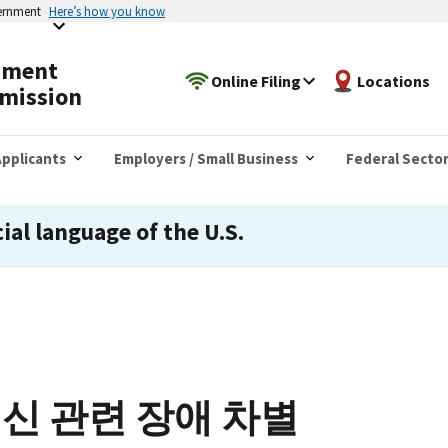
vernment
Here’s how you know
yment
Online Filing
Locations
mission
pplicants
Employers / Small Business
Federal Secto
cial language of the U.S.
임신 관련 장애 차별