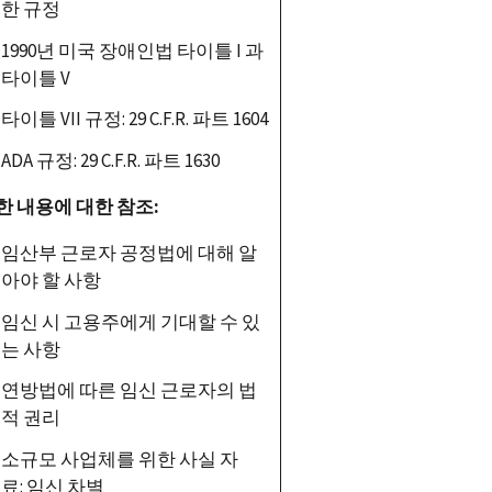
한 규정
1990
년 미국 장애인법 타이틀
I
과
타이틀
V
타이틀
VII
규정
: 29 C.F.R.
파트
1604
ADA
규정
: 29 C.F.R.
파트
1630
한 내용에 대한 참조
:
임산부 근로자 공정법에 대해 알
아야 할 사항
임신 시 고용주에게 기대할 수 있
는 사항
연방법에 따른 임신 근로자의 법
적 권리
소규모 사업체를 위한 사실 자
료
:
임신 차별