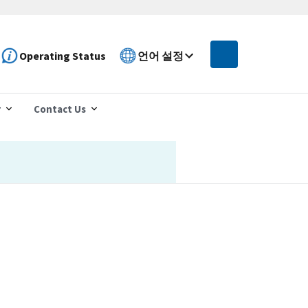
Operating Status
언어 설정
r
Contact Us