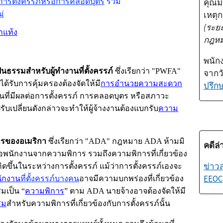
บการตั้งครรภ์หรือการคลอดบุตร
รวม
คุณม
ม่
เหตุก
(ระย
ำแท้ง
กฎหม
พนัก
ธรรมสำหรับผู้ทำงานที่ตั้งครรภ์
ซึ่งเรียกว่า "
PWFA"
จากวั
่ได้รับการคุ้มครองต้องจัดให้มี
การอำนวยความสะดวก
ปรึก
นที่มีผลต่อการตั้งครรภ์ การคลอดบุตร หรือสภาวะ
รับเปลี่ยนดังกล่าวจะทำให้ผู้จ้างงานต้องแบกรับ
ความ
รของอเมริกา
ซึ่งเรียกว่า "
ADA"
กฎหมาย
ADA
ห้ามมิ
คดีล่
หรือพนักงานจากความพิการ รวมถึงความพิการที่เกี่ยวข้อง
ข่าวส
กิดขึ้นในระหว่างการตั้งครรภ์ แม้ว่าการตั้งครรภ์เองจะ
EEOC
ักงาน
ที่ตั้งครรภ์บางคน
อาจมีความบกพร่องที่เกี่ยวข้อง
สมเป็น “
ความพิการ
” ตาม
ADA
นายจ้างอาจต้องจัดให้มี
สม
สำหรับความพิการที่เกี่ยวข้องกับการตั้งครรภ์นั้น