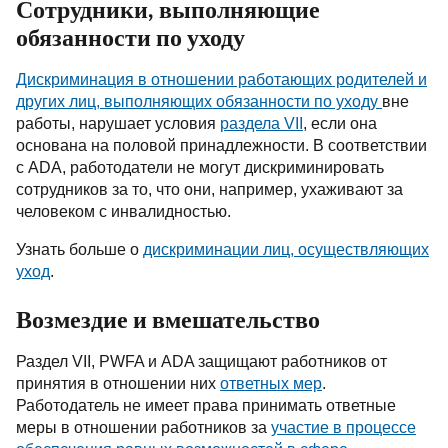
Сотрудники, выполняющие
обязанности по уходу
Дискриминация в отношении работающих родителей и
других лиц, выполняющих обязанности по уходу
вне
работы, нарушает условия
раздела
VII
, если она
основана на половой принадлежности. В соответствии
с ADA, работодатели не могут дискриминировать
сотрудников за то, что они, например, ухаживают за
человеком с инвалидностью.
Узнать больше о
дискриминации лиц, осуществляющих
уход
.
Возмездие и вмешательство
Раздел
VII
,
PWFA
и
ADA
защищают работников от
принятия в отношении них
ответных мер
.
Работодатель не имеет права принимать ответные
меры в отношении работников за
участие в процессе