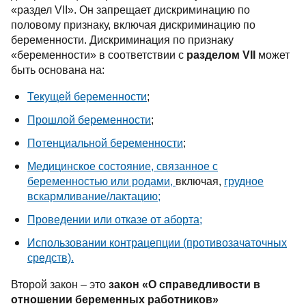
«раздел
VII
». Он запрещает дискриминацию по
половому признаку, включая дискриминацию по
беременности. Дискриминация по признаку
«беременности» в соответствии с
разделом
VII
может
быть основана на:
Текущей беременности
;
Прошлой беременности
;
Потенциальной беременности
;
Медицинское состояние, связанное с
беременностью или родами,
включая,
грудное
вскармливание/лактацию;
Проведении или отказе от аборта;
Использовании контрацепции (противозачаточных
средств).
Второй закон – это
закон «О справедливости в
отношении беременных работников»