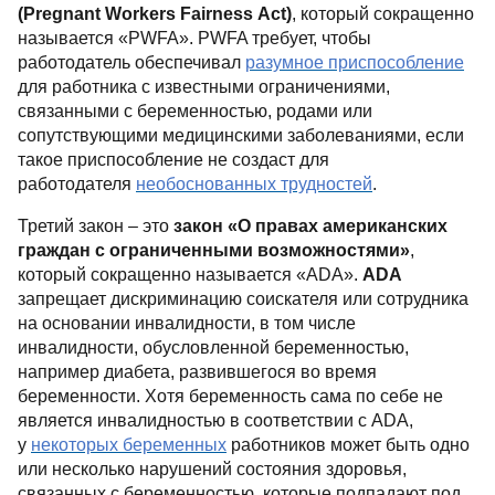
(
Pregnant Workers Fairness Act
)
, который сокращенно
называется «
PWFA
».
PWFA
требует, чтобы
работодатель обеспечивал
разумное приспособление
для работника с известными ограничениями,
связанными с беременностью, родами или
сопутствующими медицинскими заболеваниями, если
такое приспособление не создаст для
работодателя
необоснованных трудностей
.
Третий закон – это
закон «О правах американских
граждан с ограниченными возможностями»
,
который сокращенно называется «
ADA
».
ADA
запрещает дискриминацию соискателя или сотрудника
на основании инвалидности, в том числе
инвалидности, обусловленной беременностью,
например диабета, развившегося во время
беременности. Хотя беременность сама по себе не
является инвалидностью в соответствии с
ADA
,
у
некоторых беременных
работников может быть одно
или несколько нарушений состояния здоровья,
связанных с беременностью, которые подпадают под