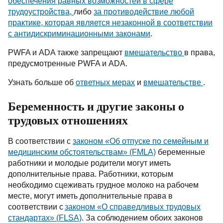
обеспечения равных возможностей в сфере
трудоустройства
,
либо
за противодействие любой
практике, которая является незаконной в соответствии
с антидискриминационными законами
.
PWFA
и
ADA
также запрещают
вмешательство
в права,
предусмотренные
PWFA
и
ADA
.
Узнать больше об
ответных мерах
и
вмешательстве
.
Беременность и другие законы о
трудовых отношениях
В соответствии с
законом «Об отпуске по семейным и
медицинским обстоятельствам» (FMLA)
беременные
работники и молодые родители могут иметь
дополнительные права. Работники, которым
необходимо сцеживать грудное молоко на рабочем
месте, могут иметь дополнительные права в
соответствии с
законом «О справедливых трудовых
стандартах» (FLSA)
. За соблюдением обоих законов