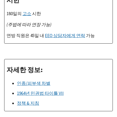
시한
180일의
고소
시한
(
주법에
따라
연장
가능
)
연방 직원은 45일 내
EEO 상담자에게 연락
가능
자세한 정보:
인종/피부색 차별
1964년 민권법 타이틀 VII
정책 & 지침