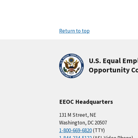
Return to top
U.S. Equal Em
Opportunity C
EEOC Headquarters
131 M Street, NE
Washington, DC 20507
1-800-669-6820
(TTY)