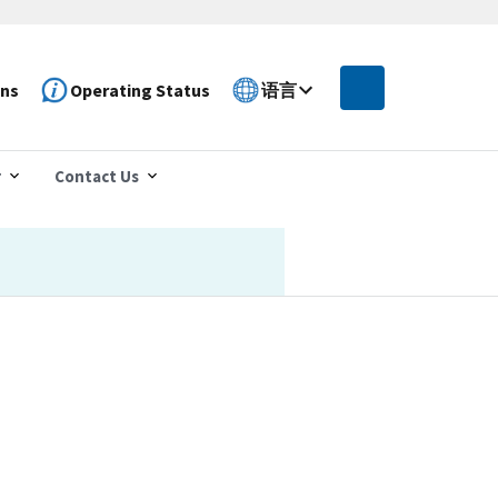
ons
Operating Status
语言
r
Contact Us