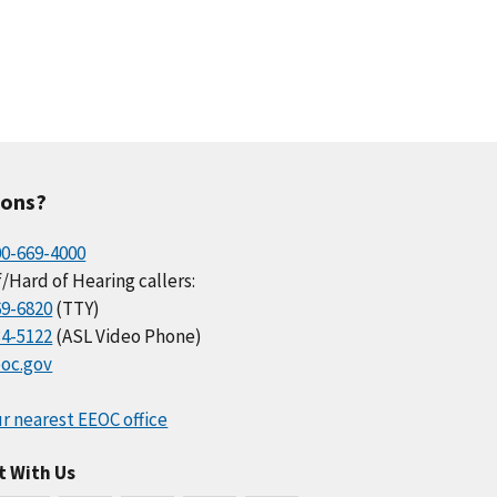
ions?
00-669-4000
/Hard of Hearing callers:
69-6820
(TTY)
34-5122
(ASL Video Phone)
oc.gov
r nearest EEOC office
t With Us