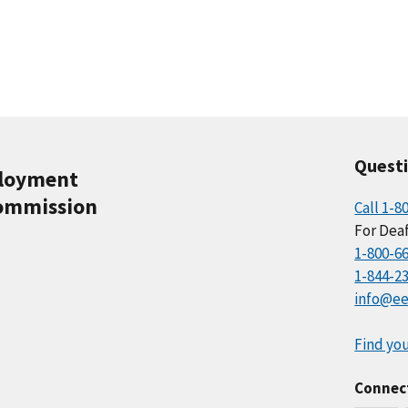
Quest
ployment
ommission
Call 1-8
For Deaf
1-800-6
1-844-2
info@ee
Find you
Connec