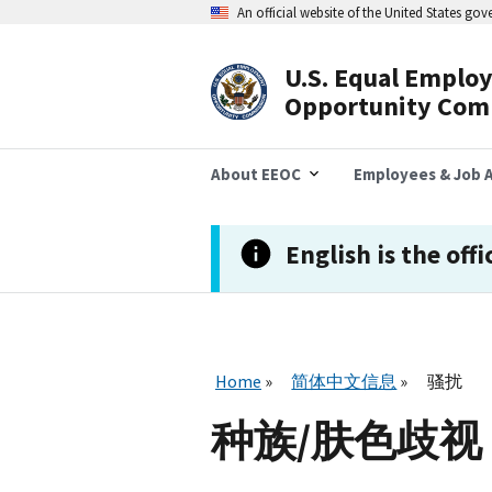
跳
An official website of the United States go
转
到
主
U.S. Equal Emplo
要
Header
Opportunity Com
内
容
Navigation
About EEOC
Employees & Job A
English is the offi
Home
简体中文信息
骚扰
种族/肤色歧视