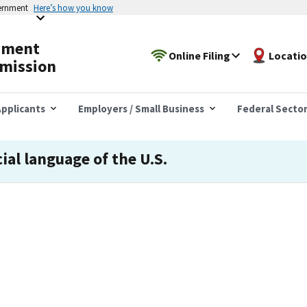
vernment
Here’s how you know
yment
Online Filing
Locati
mission
pplicants
Employers / Small Business
Federal Secto
cial language of the U.S.