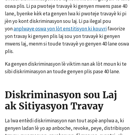
oswa plis. Li pa pwoteje travayè ki genyen mwens pase 40
lane, byenke kèk eta genyen lwa ki pwoteje travayè ki pi
jèn yo kont diskriminasyon sou laj. Li pa ilegal pou
yon
anplwaye oswa yon lòt enstitisyon ki kouvri
favorize
yon travay ki genyen plis laj sou yon travayè ki genyen
mwens laj, menm si toude travayè yo genyen 40 lane oswa
plis.
Ka genyen diskriminasyon lè viktim nan ak lòt moun ki te
sibi diskriminasyon an toude genyen plis pase 40 lane.
Diskriminasyon sou Laj
ak Sitiyasyon Travay
La lwa entèdi diskriminasyon nan tout aspè anplwa a, ki
genyen ladan lè yo ap anboche, revoke, peye, distribisyon