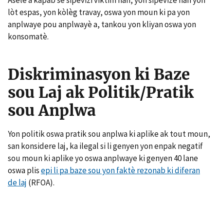
Aselè a kapab se sipèvizi viktim nan, yon sipèvizè nan yon
lòt espas, yon kòlèg travay, oswa yon moun ki pa yon
anplwaye pou anplwayè a, tankou yon kliyan oswa yon
konsomatè.
Diskriminasyon ki Baze
sou Laj ak Politik/Pratik
sou Anplwa
Yon politik oswa pratik sou anplwa ki aplike ak tout moun,
san konsidere laj, ka ilegal si li genyen yon enpak negatif
sou moun ki aplike yo oswa anplwaye ki genyen 40 lane
oswa plis
epi li pa baze sou yon faktè rezonab ki diferan
de laj
(RFOA).