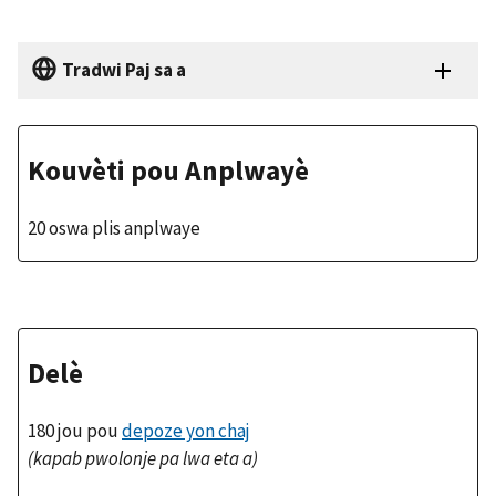
Tradwi Paj sa a
Kouvèti pou Anplwayè
20 oswa plis anplwaye
Delè
180 jou pou
depoze yon chaj
(kapab pwolonje pa lwa eta a)