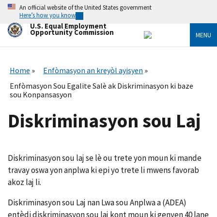
Skip
An official website of the United States government
to
Here’s how you know
main
U.S. Equal Employment
content
Opportunity Commission
MENU
Home
Enfòmasyon an kreyòl ayisyen
Enfòmasyon Sou Egalite Salè ak Diskriminasyon ki baze
sou Konpansasyon
Diskriminasyon sou Laj
Diskriminasyon sou laj se lè ou trete yon moun ki mande
travay oswa yon anplwa ki epi yo trete li mwens favorab
akoz laj li.
Diskriminasyon sou Laj nan Lwa sou Anplwa a (ADEA)
entèdi diskriminasyon sou laj kont moun ki genyen 40 lane