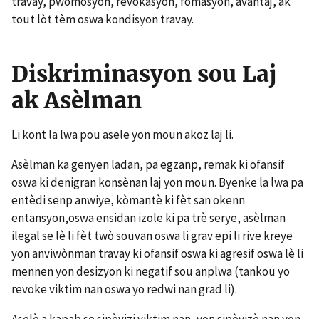
travay, pwomosyon, revokasyon, fòmasyon, avantaj, ak
tout lòt tèm oswa kondisyon travay.
Diskriminasyon sou Laj
ak Asèlman
Li kont la lwa pou asele yon moun akoz laj li.
Asèlman ka genyen ladan, pa egzanp, remak ki ofansif
oswa ki denigran konsènan laj yon moun. Byenke la lwa pa
entèdi senp anwiye, kòmantè ki fèt san okenn
entansyon,oswa ensidan izole ki pa trè serye, asèlman
ilegal se lè li fèt twò souvan oswa li grav epi li rive kreye
yon anviwònman travay ki ofansif oswa ki agresif oswa lè li
mennen yon desizyon ki negatif sou anplwa (tankou yo
revoke viktim nan oswa yo redwi nan grad li).