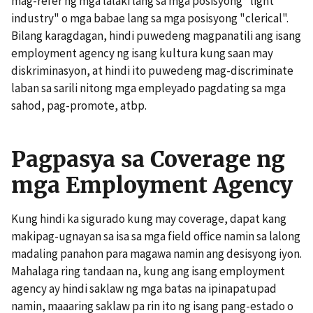
mag-refer ng mga lalaki lang sa mga posisyong "light
industry" o mga babae lang sa mga posisyong "clerical".
Bilang karagdagan, hindi puwedeng magpanatili ang isang
employment agency ng isang kultura kung saan may
diskriminasyon, at hindi ito puwedeng mag-discriminate
laban sa sarili nitong mga empleyado pagdating sa mga
sahod, pag-promote, atbp.
Pagpasya sa Coverage ng
mga Employment Agency
Kung hindi ka sigurado kung may coverage, dapat kang
makipag-ugnayan sa isa sa mga field office namin sa lalong
madaling panahon para magawa namin ang desisyong iyon.
Mahalaga ring tandaan na, kung ang isang employment
agency ay hindi saklaw ng mga batas na ipinapatupad
namin, maaaring saklaw pa rin ito ng isang pang-estado o