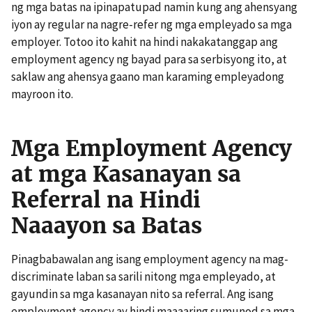
ng mga batas na ipinapatupad namin kung ang ahensyang
iyon ay regular na nagre-refer ng mga empleyado sa mga
employer. Totoo ito kahit na hindi nakakatanggap ang
employment agency ng bayad para sa serbisyong ito, at
saklaw ang ahensya gaano man karaming empleyadong
mayroon ito.
Mga Employment Agency
at mga Kasanayan sa
Referral na Hindi
Naaayon sa Batas
Pinagbabawalan ang isang employment agency na mag-
discriminate laban sa sarili nitong mga empleyado, at
gayundin sa mga kasanayan nito sa referral. Ang isang
employment agency ay hindi maaaaring sumunod sa mga