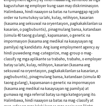
kagustuhan ng employer kung saan may diskriminasyon.
Halimbawa, hindi naaayon sa batas na tumanggap ng job
order na tumutukoy sa lahi, kulay, relihiyon, kasarian
(kasama ang seksuwal na oryentasyon, pagkakakilanlan sa
kasarian, o pagbubuntis), pinagmulang bansa, katandaan
(simula 40 taong gulang), kapansanan, o genetic na
impormasyon (kasama ang medikal na kasaysayan ng
pamilya) ng kandidato. Ang isang employment agency ay
hindi puwedeng mag-categorize, mag-group o mag-
classify ng mga aplikante sa trabaho, trabaho, o employer
batay sa lahi, kulay, relihiyon, kasarian (kasama ang
seksuwal na oryentasyon, pagkakakilanlan sa kasarian,o
pagbubuntis), pinagmulang bansa, katandaan (simula 40
taong gulang), kapansanan o genetic na impormasyon
(kasama ang medikal na kasaysayan ng pamilya) at
gumawa ng mga referral batay sa mga kategoryang ito.
Halimbawa, hindi naaayon sa batas na mag-classify at