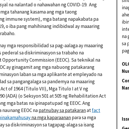
sin
yal na nalantad o nahawahan ng COVID-19. Ang
in
a mga tahanang kasama ang mga taong
ahe
g immune system), mga batang napakabata pa
ibi
, o iba pang mahihinang indibidwal ay maaaring
int
trabaho.
na 
sa 
may mga responsibilidad sa pag-aalaga ay maaaring
pag
s pederal sa diskriminasyon sa trabaho na
Opportunity Commission (EEOC). Sa teknikal na
OL
EOC ay ginagamit ang mga nabuong patakarang
Nu
iminasyon laban sa mga aplikante at empleyado na
Con
dad sa pangangalaga sa pandemya na maaaring
Na
Act of 1964 (Titulo VII), Mga Titulo I at V ng
990 (ADA) (o Seksyon 501 at 505 ng Rehabilitation Act
 pang mga batas na ipinapatupad ng EEOC. Ang
a naunang EEOC na
patnubay sa patakaran
at
fact
pinakamahusay
na mga kaparaanan
para sa mga
Iss
ay sa diskriminasyon sa tagapag-alaga sa isang
Gen