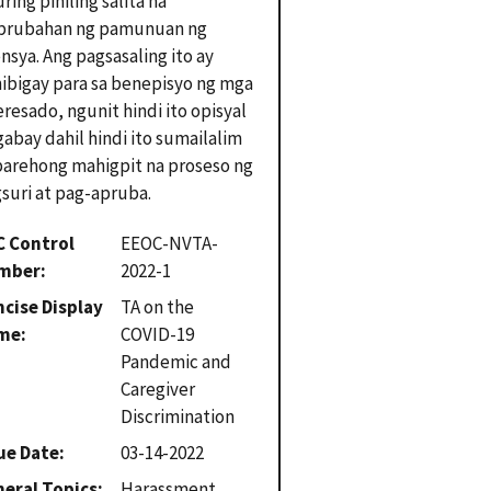
uring piniling salita na
aprubahan ng pamunuan ng
nsya. Ang pagsasaling ito ay
nibigay para sa benepisyo ng mga
eresado, ngunit hindi ito opisyal
gabay dahil hindi ito sumailalim
parehong mahigpit na proseso ng
suri at pag-apruba.
C Control
EEOC-NVTA-
mber
2022-1
cise Display
TA on the
me
COVID-19
Pandemic and
Caregiver
Discrimination
ue Date
03-14-2022
eral Topics
Harassment,