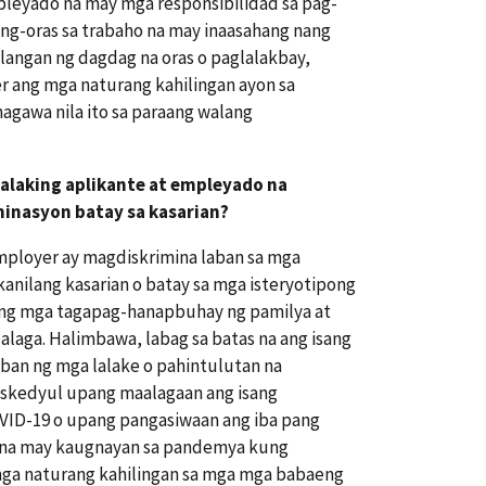
eyado na may mga responsibilidad sa pag-
ng-oras sa trabaho na may inaasahang nang
ilangan ng dagdag na oras o paglalakbay,
r ang mga naturang kahilingan ayon sa
nagawa nila ito sa paraang walang
alaking aplikante at empleyado na
minasyon batay sa kasarian?
employer ay magdiskrimina laban sa mga
kanilang kasarian o batay sa mga isteryotipong
lang mga tagapag-hanapbuhay ng pamilya at
laga. Halimbawa, labag sa batas na ang isang
ban ng mga lalake o pahintulutan na
 iskedyul upang maalagaan ang isang
VID-19 o upang pangasiwaan ang iba pang
 na may kaugnayan sa pandemya kung
ga naturang kahilingan sa mga mga babaeng