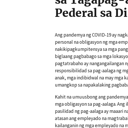
Pederal sa D
Ang pandemya ng COVID-19 ay nagka
personal na obligasyon ng mga empl
nakikipagkumpitensya sa mga panga
biglaang pagbabago sa mga lokasyon
pagtatrabaho ay nangangailangan 
responsibilidad sa pag-aalaga ng 
anak, mga indibidwal na may mga ka
umangkop sa napakalaking pagbaba
Kahit na umuusbong ang pandemya, 
mga obligasyon sa pag-aalaga. Ang i
pasilidad ng pag-aalaga ay maaari n
atasan ang empleyado na magtrabaho
kailanganin ng mga empleyado na ma