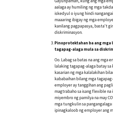
Gayunpaman, kung ang mga empl
aalaga ay humiling ng mga takda
iskedyul o iyung hindi nanganga
maaaring ibigay ng mga employe
kanilang pagpapasya, basta't gi
diskriminasyon.
Pinoprotektahan ba ang mga l
tagapag-alaga mula sa diskri
Oo. Labag sa batas na ang mga 
lalaking tagapag-alaga batay sa 
kasarian ng mga kalalakihan bi
kababaihan bilang mga tagapag-a
employer ay tanggihan ang pagli
magtrabaho sa isang flexible na
miyembro ng pamilya na may CO
mga tungkulin sa pangangalaga
ipinagkaloob ng employer ang m