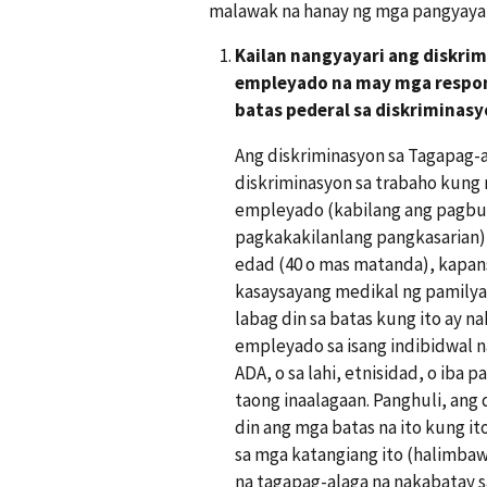
malawak na hanay ng mga pangyaya
Kailan nangyayari ang diskrim
empleyado na may mga respons
batas pederal sa diskriminas
Ang diskriminasyon sa Tagapag-a
diskriminasyon sa trabaho kung n
empleyado (kabilang ang pagbub
pagkakakilanlang pangkasarian),
edad (40 o mas matanda), kapan
kasaysayang medikal ng pamilya)
labag din sa batas kung ito ay n
empleyado sa isang indibidwal 
ADA, o sa lahi, etnisidad, o iba
taong inaalagaan. Panghuli, ang 
din ang mga batas na ito kung i
sa mga katangiang ito (halimbaw
na tagapag-alaga na nakabatay sa