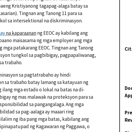
aeng Kristiyanong tagapag-alaga batay sa
asarian). Tingnan ang Tanong 11 para sa
l sa intersektional na diskriminasyon.
ay
na kaparaanan
ng EEOC ay kabilang ang
paano maisasama ng mga employer ang mga
ang mga patakarang EEOC. Tingnan ang Tanong
Cit
syon tungkol sa pagbibigay, pagpapaliwanag,
sa trabaho.
minasyon sa pagtatrabaho ay hindi
on sa trabaho batay lamang sa katayuan ng
Do
ilang mga estado o lokal na batas na di-
Ap
bigay ng mas malawak na proteksyon para sa
onsibilidad sa pangangalaga. Ang mga
lidad sa pag-aalaga ay maaari ring
Pr
lalim ng iba pang mga batas, kabilang ang
Re
 ipinapatupad ng Kagawaran ng Paggawa, o