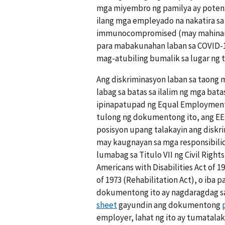
mga miyembro ng pamilya ay potens
ilang mga empleyado na nakatira s
immunocompromised (may mahinan
para mabakunahan laban sa COVID-19
mag-atubiling bumalik sa lugar ng 
Ang diskriminasyon laban sa taong 
labag sa batas sa ilalim ng mga bata
ipinapatupad ng Equal Employment 
tulong ng dokumentong ito, ang E
posisyon upang talakayin ang diskr
may kaugnayan sa mga responsibili
lumabag sa Titulo VII ng Civil Rights 
Americans with Disabilities Act of 1
of 1973 (Rehabilitation Act), o iba
dokumentong ito ay nagdaragdag s
sheet
gayundin ang dokumentong
employer, lahat ng ito ay tumatalak