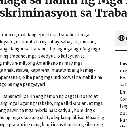
iskriminasyon sa Trab
roon ng malaking epekto sa trabaho at mga
eyado, na lumilikha ng sabay-sabay at, minsan,
ngailangan sa trabaho at pangangalaga. Ang mga
 ng trabaho, mga iskedyul, o katayuan sa
ng milyun-milyong Amerikano na may mga
Ini
mga anak, asawa, kapareha, matatandang kamag-
may
pansanan, o iba pang mga indibidwal na mabilis na
Kom
go na mga pangyayari .
sa 
Em
nananatili pa rin ang hamon ng pagtatrabaho at
Com
lang mga lugar ng trabaho, mga silid-aralan, at mga
lan
ang gawin sa mga hybrid na iskedyul, humiling o
opi
 ng mga ekstrang shift, o biglaang abiso. Maaaring
kum
g-quarantine nang hindi inaasahan kung sila o ang