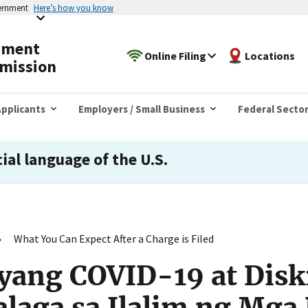
vernment
Here’s how you know
yment
Online Filing
Locations
mission
pplicants
Employers / Small Business
Federal Secto
cial language of the U.S.
What You Can Expect After a Charge is Filed
ang COVID-19 at Disk
laga sa Ilalim ng Mga 