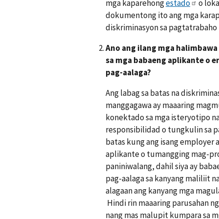
mga kaparehong
estado
o lok
dokumentong ito ang mga karapa
diskriminasyon sa pagtatrabaho
Ano ang ilang mga halimbawa 
sa mga babaeng aplikante o e
pag-aalaga?
Ang labag sa batas na diskrimin
manggagawa ay maaaring magmul
konektado sa mga isteryotipo na 
responsibilidad o tungkulin sa p
batas kung ang isang employer
aplikante o tumangging mag-pr
paniniwalang, dahil siya ay baba
pag-aalaga sa kanyang maliliit n
alagaan ang kanyang mga magul
Hindi rin maaaring parusahan 
nang mas malupit kumpara sa m