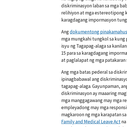
diskriminasyon laban sa mga bab
relihiyon at mga estereotipong k
karagdagang impormasyon tungko
Ang
dokumentong pinakamahus
mga mungkahi tungkol sa kung 
isyu ng Tagapag-alaga sa kanil
15 para sa karagdagang imporma
at paglalapat ng mga patakaran 
Ang mga batas pederal sa diskri
ipinagbabawal ang diskriminasy
tagapag-alaga. Gayunpaman, ang 
diskriminasyon ay maaaring mag
mga manggagawang may mga resp
empleyadong may mga responsibi
magkaroon ng mga karapatan sa i
Family and Medical Leave Act
na