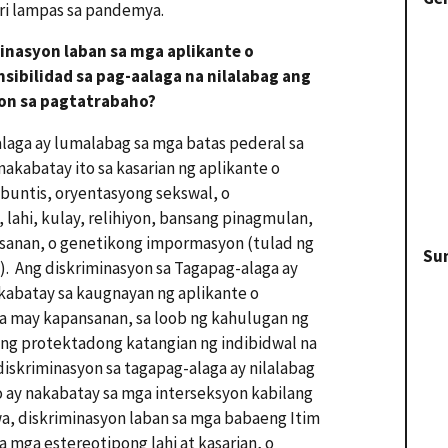
ri lampas sa pandemya.
inasyon laban sa mga aplikante o
ibilidad sa pag-aalaga na nilalabag ang
yon sa pagtatrabaho?
laga ay lumalabag sa mga batas pederal sa
akabatay ito sa kasarian ng aplikante o
untis, oryentasyong sekswal, o
 lahi, kulay, relihiyon, bansang pinagmulan,
sanan, o genetikong impormasyon (tulad ng
Su
. Ang diskriminasyon sa Tagapag-alaga ay
akabatay sa kaugnayan ng aplikante o
na may kapansanan, sa loob ng kahulugan ng
 pang protektadong katangian ng indibidwal na
diskriminasyon sa tagapag-alaga ay nilalabag
to ay nakabatay sa mga interseksyon kabilang
a, diskriminasyon laban sa mga babaeng Itim
 mga estereotipong lahi at kasarian, o