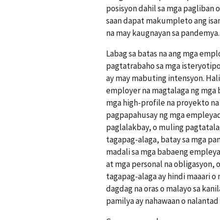
posisyon dahil sa mga pagliban 
saan dapat makumpleto ang isan
na may kaugnayan sa pandemya.
Labag sa batas na ang mga emplo
pagtatrabaho sa mga isteryotipo
ay may mabuting intensyon. Hal
employer na magtalaga ng mga 
mga high-profile na proyekto n
pagpapahusay ng mga empleyado
paglalakbay, o muling pagtatal
tagapag-alaga, batay sa mga pan
madali sa mga babaeng empleya
at mga personal na obligasyon, 
tagapag-alaga ay hindi maaari 
dagdag na oras o malayo sa kan
pamilya ay nahawaan o nalantad 