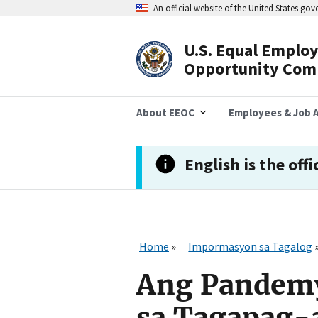
Skip
An official website of the United States go
to
main
content
U.S. Equal Emplo
Header
Opportunity Com
Navigation
About EEOC
Employees & Job A
English is the offi
Home
Impormasyon sa Tagalog
Ang Pandemy
sa Tagapag-a