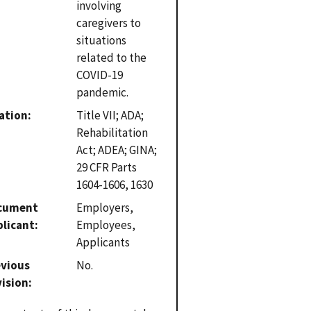
involving
caregivers to
situations
related to the
COVID-19
pandemic.
ation
Title VII; ADA;
Rehabilitation
Act; ADEA; GINA;
29 CFR Parts
1604-1606, 1630
cument
Employers,
plicant
Employees,
Applicants
evious
No.
vision