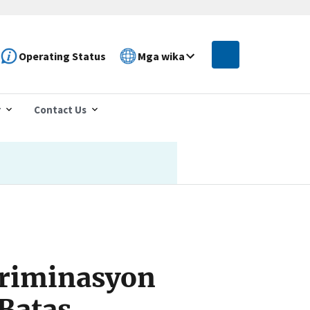
Operating Status
Mga wika
r
Contact Us
riminasyon
Batas