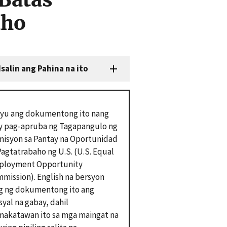
aho
Isalin ang Pahina na ito
syu ang dokumentong ito nang
 pag-apruba ng Tagapangulo ng
isyon sa Pantay na Oportunidad
Pagtatrabaho ng U.S. (U.S. Equal
ployment Opportunity
mission). English na bersyon
g ng dokumentong ito ang
syal na gabay, dahil
akatawan ito sa mga maingat na