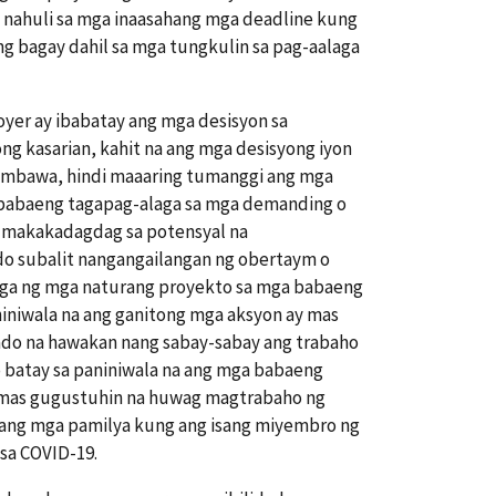
o nahuli sa mga inaasahang mga deadline kung
g bagay dahil sa mga tungkulin sa pag-aalaga
yer ay ibabatay ang mga desisyon sa
ng kasarian, kahit na ang mga desisyong iyon
imbawa, hindi maaaring tumanggi ang mga
babaeng tagapag-alaga sa mga demanding o
a makakadagdag sa potensyal na
 subalit nangangailangan ng obertaym o
aga ng mga naturang proyekto sa mga babaeng
iniwala na ang ganitong mga aksyon ay mas
do na hawakan nang sabay-sabay ang trabaho
o batay sa paniniwala na ang mga babaeng
o mas gugustuhin na huwag magtrabaho ng
ilang mga pamilya kung ang isang miyembro ng
sa COVID-19.