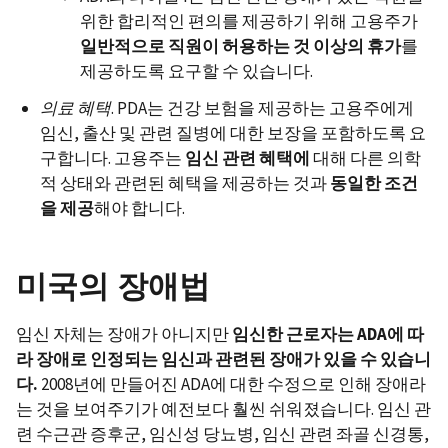
위한 합리적인 편의를 제공하기 위해 고용주가
일반적으로
직원이
허용하는
것
이상의
휴가
를
제공하도록 요구할 수 있습니다.
의료
혜택
. PDA는 건강 보험을 제공하는 고용주에게
임신, 출산 및 관련 질병에 대한 보장을 포함하도록 요
구합니다. 고용주는
임신
관련
혜택에
대해 다른 의학
적 상태와 관련된 혜택을 제공하는 것과
동일한
조건
을
제공
해야 합니다.
미국의 장애법
임신 자체는 장애가 아니지만
임신한
근로자는
ADA
에
따
라
장애로
인정되는
임신과
관련된
장애가
있을
수
있습니
다
.
2008년에 만들어진 ADA에 대한 수정으로 인해 장애라
는 것을 보여주기가 예전보다 훨씬 쉬워졌습니다. 임신 관
련 수근관 증후군, 임신성 당뇨병, 임신 관련 좌골 신경통,