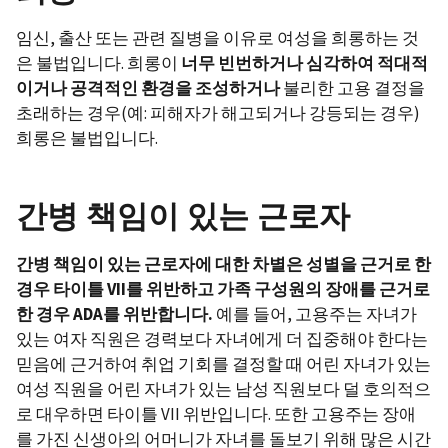
임신, 출산 또는 관련 질병을 이유로 여성을 희롱하는 것
은 불법입니다. 희롱이
너무
빈번하거나
심각하여
적대적
이거나
공격적인
환경을
조성하거나
불리한 고용 결정을
초래하는 경우(예: 피해자가 해고되거나 강등되는 경우)
희롱은 불법입니다.
간병 책임이 있는 근로자
간병
책임이
있는
근로자에
​​
대한
차별은
성별을
근거로
한
경우
타이틀
VII
를
위반하고
가족
구성원의
장애를
근거로
한
경우
ADA
를
위반합니다
.
예를 들어, 고용주는 자녀가
있는 여자 직원은 경력보다 자녀에게 더 집중해야 한다는
믿음에 근거하여 취업 기회를 결정할 때 어린 자녀가 있는
여성 직원을 어린 자녀가 있는 남성 직원보다 덜 호의적으
로 대우하면 타이틀 VII 위반입니다. 또한 고용주는 장애
를 가진 신생아의 어머니가 자녀를 돌보기 위해 많은 시간