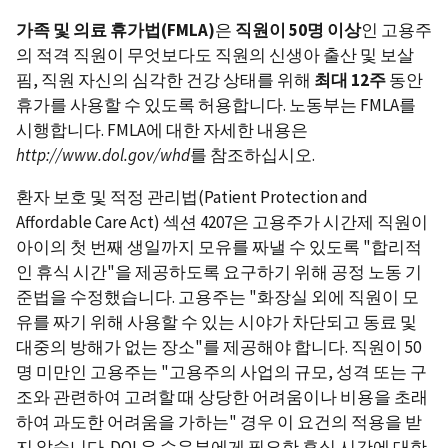
가족
및
의료
휴가법
(FMLA)
은
직원이
50
명
이상
인 고용주
의 적격 직원이 무엇보다도 직원의 신생아 출산 및 보살
핌, 직원 자신의 심각한 건강 상태를 위해
최대
12
주
동안
휴가를 사용할 수 있도록 허용합니다. 노동부는 FMLA를
시행합니다. FMLA에 대한 자세한 내용은
http://www.dol.gov/whd
를 참조하십시오.
환자 보호 및 적정 관리법(Patient Protection and
Affordable Care Act) 섹션 4207은 고용주가 시간제 직원이
아이의 첫 번째 생일까지 모유를 짜낼 수 있도록 "합리적
인 휴식 시간"을 제공하도록 요구하기 위해 공정 노동 기
준법을 수정했습니다. 고용주는 "화장실 외에 직원이 모
유를 짜기 위해 사용할 수 있는 시야가 차단되고 동료 및
대중의 방해가 없는 장소"를 제공해야 합니다. 직원이 50
명 미만인 고용주는 "고용주의 사업의 규모, 성격 또는 구
조와 관련하여 고려할 때 상당한 어려움이나 비용을 초래
하여 과도한 어려움을 가하는" 경우 이 요건의 적용을 받
지 않습니다. DOL은 수유부에게 필요한 휴식 시간에 대한