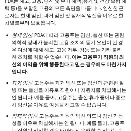
PDA는 해고, 고용, 승진 및 부가 혜택(휴가 및 건강 보험 혜
택 등)을 포함한 고용의 모든 측면을 다룹니다. 임신한 근
로자는 현재 임신, 과거 임신 및 잠재적 임신을 이유로 한
차별로부터 보호됩니다.
현재
임신
. PDA에 따라 고용주는 임신, 출산 또는 관련
의학적 상태가 불리한 고용 조치의 동기 요인이 된 경
우 여성에 대해 해고, 고용 거부, 강등 또는 기타 불리
한 조치를 취할 수 없습니다.
이는
고용주가
직원의
최
선의
이익을
위해
행동한다고
​​
믿는
경우에도
마찬가지
입니다
.
과거
임신
. 고용주는 과거 임신 또는 임신과 관련된 질
병 또는 출산을 이유로 직원이나 지원자를 차별해서는
안 됩니다. 예를 들어, 고용주는 출산 휴가 중이나 종료
시 임신을 이유로 여성을 해고할 수 없습니다.
잠재적
임신
. 고용주는 직원의 임신 의도나 임신 가능
성을 이유로 차별해서는 안 됩니다. 예를 들어, 고용주
는 직원이 임신할 경우 태아에게 유해할 수 있다는 우