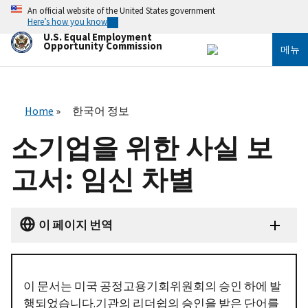
주
An official website of the United States government
요
Here’s how you know
콘
U.S. Equal Employment
텐
Opportunity Commission
메뉴
츠
로
건
너
뛰
Home
한국어 정보
기
소기업을 위한 사실 보
고서: 임신 차별
이 페이지 번역
이 문서는 미국 공정고용기회위원회의 승인 하에 발
행되었습니다.기관의 리더쉽의 승인을 받은 단어를