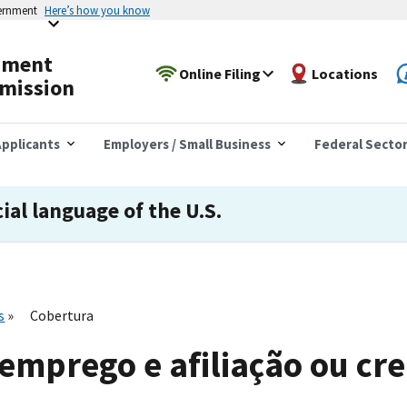
vernment
Here’s how you know
yment
Online Filing
Locations
mission
pplicants
Employers / Small Business
Federal Secto
cial language of the U.S.
s
Cobertura
emprego e afiliação ou cre