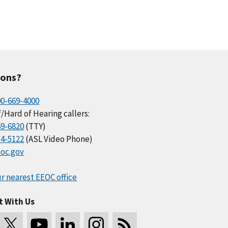
ions?
00-669-4000
/Hard of Hearing callers:
69-6820
(TTY)
34-5122
(ASL Video Phone)
oc.gov
r nearest EEOC office
t With Us