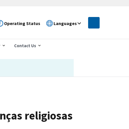
Operating Status
Languages
r
Contact Us
nças religiosas