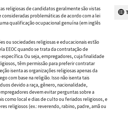
ças religiosas de candidatos geralmente são vistas
T
e consideradas problemáticas de acordo com a lei
a uma qualificação ocupacional genuína (em inglês
ões ou sociedades religiosas e educacionais estão
pela EEOC quando se trata da contratação de
 específica. Ou seja, empregadores, cuja finalidade
igiosos, têm permissão para preferir contratar
eção isenta as organizações religiosas apenas da
go com base na religião. Isso não isenta tais
uos devido a raça, gênero, nacionalidade,
s empregadores devem evitar perguntas sobre a
ais como local e dias de culto ou feriados religiosos, e
res religiosos (ex.: reverendo, rabino, padre, amã ou