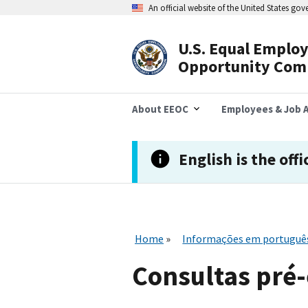
Skip
An official website of the United States go
to
main
content
U.S. Equal Emplo
Header
Opportunity Com
Navigation
About EEOC
Employees & Job A
English is the offi
Home
Informações em portuguê
Consultas pré-