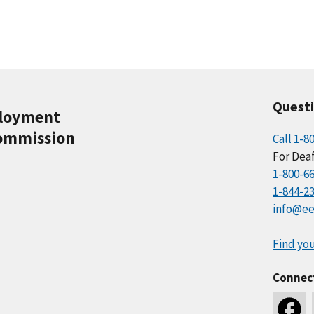
Quest
ployment
ommission
Call 1-8
For Deaf
1-800-6
1-844-2
info@ee
Find you
Connec