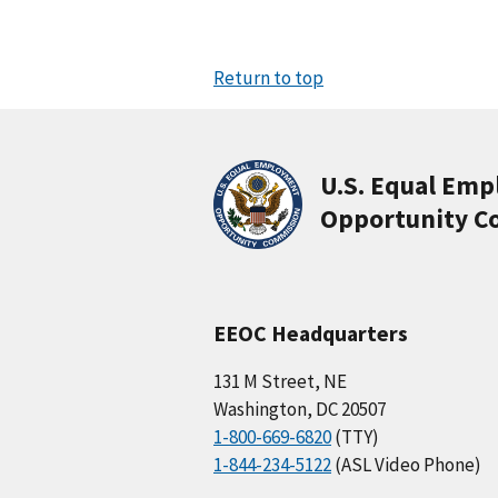
Return to top
U.S. Equal Em
Opportunity C
EEOC Headquarters
131 M Street, NE
Washington, DC 20507
1-800-669-6820
(TTY)
1-844-234-5122
(ASL Video Phone)