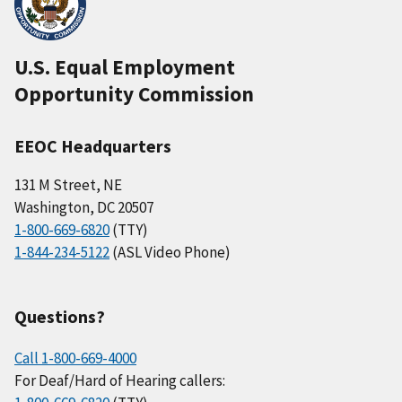
U.S. Equal Employment
Opportunity Commission
EEOC Headquarters
131 M Street, NE
Washington, DC 20507
1-800-669-6820
(TTY)
1-844-234-5122
(ASL Video Phone)
Questions?
Call 1-800-669-4000
For Deaf/Hard of Hearing callers: