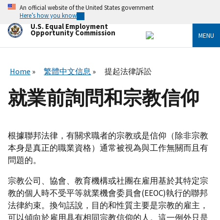
Skip
An official website of the United States government
to
Here’s how you know
main
U.S. Equal Employment
content
Opportunity Commission
MENU
Home
繁體中文信息
提起法律訴訟
就業前詢問和宗教信仰
根據聯邦法律，有關求職者的宗教或是信仰（除非宗教
本身是真正的職業資格）通常被視為與工作無關而且有
問題的。
宗教公司、協會、教育機構或社團在雇用基於其特定宗
教的個人時不受平等就業機會委員會(EEOC)執行的聯邦
法律約束。換句話說，目的和性質主要是宗教的雇主，
可以傾向於雇用具有相同宗教信仰的人。這一例外只是