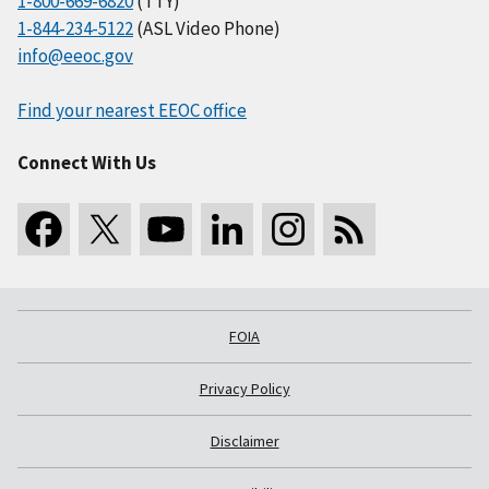
1-800-669-6820
(TTY)
1-844-234-5122
(ASL Video Phone)
info@eeoc.gov
Find your nearest EEOC office
Connect With Us
FOIA
Privacy Policy
Disclaimer