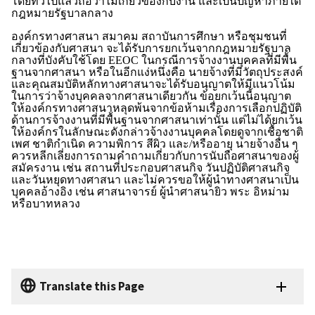
โดยทั่วไปแล้วถือว่าไม่เกี่ยวข้องกับงาน และเป็นปัญหาภายใต้
กฎหมายรัฐบาลกลาง
องค์กรทางศาสนา สมาคม สถาบันการศึกษา หรือชุมชนที่
เกี่ยวข้องกับศาสนา จะได้รับการยกเว้นจากกฎหมายรัฐบาล
กลางที่บังคับใช้โดย
EEOC
ในกรณีการจ้างงานบุคคลที่มีพื้น
ฐานจากศาสนา หรือในอีกแง่หนึ่งคือ นายจ้างที่มีวัตถุประสงค์
และคุณสมบัติหลักทางศาสนาจะได้รับอนุญาตให้มีแนวโน้ม
ในการว่าจ้างบุคคลจากศาสนาเดียวกัน ข้อยกเว้นนี้อนุญาต
ให้องค์กรทางศาสนาหลุดพ้นจากข้อห้ามเรื่องการเลือกปฏิบัติ
ด้านการจ้างงานที่มีพื้นฐานจากศาสนาเท่านั้น แต่ไม่ได้ยกเว้น
ให้องค์กรในลักษณะดังกล่าวจ้างงานบุคคลโดยดูจากเชื้อชาติ
เพศ ชาติกำเนิด ความพิการ สีผิว และ/หรืออายุ นายจ้างอื่น ๆ
ควรหลีกเลี่ยงการถามคำถามเกี่ยวกับการนับถือศาสนาของผู้
สมัครงาน เช่น สถานที่ประกอบศาสนกิจ วันปฏิบัติศาสนกิจ
และวันหยุดทางศาสนา และไม่ควรขอให้ผู้นำทางศาสนาเป็น
บุคคลอ้างอิง เช่น ศาสนาจารย์ ผู้นำศาสนายิว พระ อิหม่าม
หรือบาทหลวง
Translate this Page