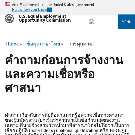
Skip
An official website of the United States government
to
Here’s how you know
main
U.S. Equal Employment
content
Opportunity Commission
MENU
Home
ข้อมูลภาษาไทย
การคุกคาม
คำถามก่อนการจ้างงาน
และความเชื่อหรือ
ศาสนา
คำถามเกี่ยวกับการนับถือศาสนาหรือความเชื่อทางศาสนา
ของผู้สมัครงาน
(
ยกเว้นว่าศาสนาเป็นข้อกำหนดของงาน
เฉพาะ ที่นายจ้างสามารถนำมาพิจารณาโดยไม่ถือว่าเป็นการ
เลือกปฏิบัติ (
bona fide occupational qualification
หรือ
BFOQ))