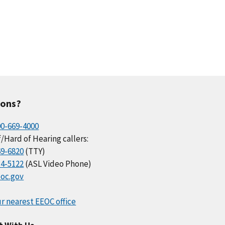
ions?
00-669-4000
/Hard of Hearing callers:
69-6820
(TTY)
34-5122
(ASL Video Phone)
oc.gov
r nearest EEOC office