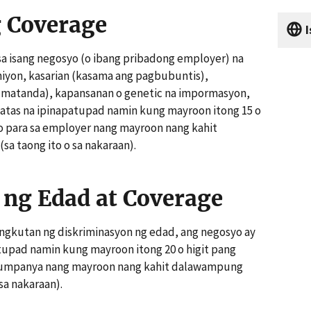
 Coverage
I
a isang negosyo (o ibang pribadong employer) na
ihiyon, kasarian (kasama ang pagbubuntis),
 matanda), kapansanan o genetic na impormasyon,
atas na ipinapatupad namin kung mayroon itong 15 o
 para sa employer nang mayroon nang kahit
a taong ito o sa nakaraan).
ng Edad at Coverage
ngkutan ng diskriminasyon ng edad, ang negosyo ay
tupad namin kung mayroon itong 20 o higit pang
kumpanya nang mayroon nang kahit dalawampung
 sa nakaraan).