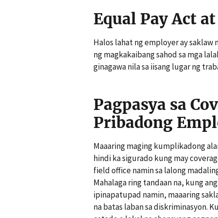
Equal Pay Act a
Halos lahat ng employer ay saklaw 
ng magkakaibang sahod sa mga lala
ginagawa nila sa iisang lugar ng trab
Pagpasya sa Co
Pribadong Empl
Maaaring maging kumplikadong alam
hindi ka sigurado kung may coverag
field office namin sa lalong madal
Mahalaga ring tandaan na, kung ang
ipinapatupad namin, maaaring sakla
na batas laban sa diskriminasyon. 