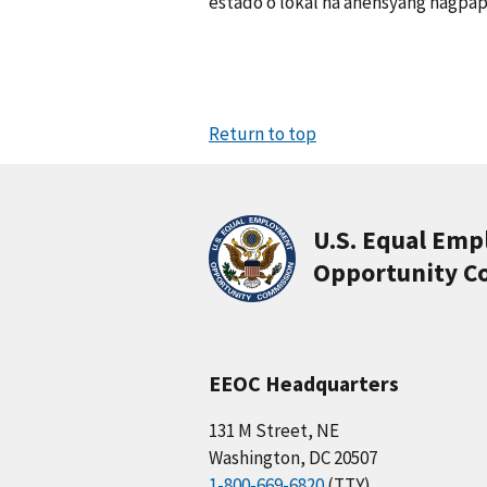
estado o lokal na ahensyang nagpap
Return to top
U.S. Equal Em
Opportunity C
EEOC Headquarters
131 M Street, NE
Washington, DC 20507
1-800-669-6820
(TTY)