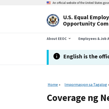
Skip
An official website of the United States go
to
main
content
U.S. Equal Emplo
Header
Opportunity Com
Navigation
About EEOC
Employees & Job A
English is the offi
Home
Impormasyon sa Tagalog
Coverage ng N