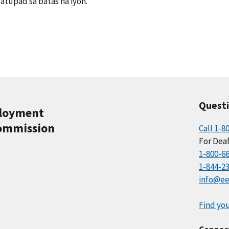
atupad sa batas na iyon.
Quest
ployment
ommission
Call 1-8
For Deaf
1-800-6
1-844-2
info@ee
Find you