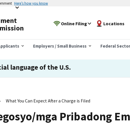
vernment
Here’s how you know
yment
Online Filing
Locations
mission
pplicants
Employers / Small Business
Federal Secto
cial language of the U.S.
What You Can Expect After a Charge is Filed
egosyo/mga Pribadong Em