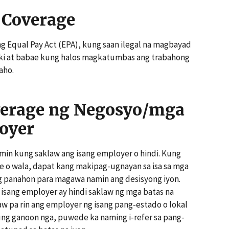
t Coverage
ng Equal Pay Act (EPA), kung saan ilegal na magbayad
ki at babae kung halos magkatumbas ang trabahong
aho.
verage ng Negosyo/mga
oyer
in kung saklaw ang isang employer o hindi. Kung
e o wala, dapat kang makipag-ugnayan sa isa sa mga
ing panahon para magawa namin ang desisyong iyon.
 isang employer ay hindi saklaw ng mga batas na
w pa rin ang employer ng isang pang-estado o lokal
Kung ganoon nga, puwede ka naming i-refer sa pang-