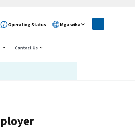
Operating Status
Mga wika
r
Contact Us
ployer