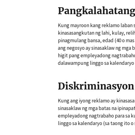
Pangkalahatang
Kung mayroon kang reklamo laban s
kinasasangkutan ng lahi, kulay, rel
pinagmulang bansa, edad (40 o mas
ang negosyo ay sinasaklaw ng mga b
higit pang empleyadong nagtrabaho
dalawampung linggo sa kalendaryo (s
Diskriminasyon 
Kung ang iyong reklamo ay kinasasa
sinasaklaw ng mga batas na ipinapa
empleyadong nagtrabaho para sa 
linggo sa kalendaryo (sa taong ito o