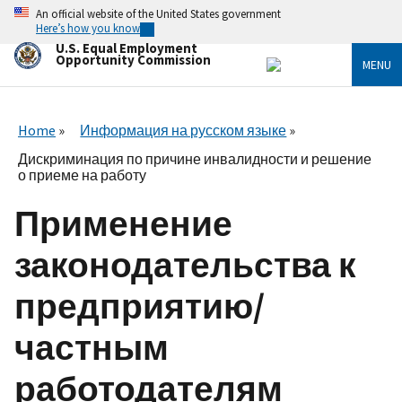
Skip
An official website of the United States government
to
Here’s how you know
main
U.S. Equal Employment
content
Opportunity Commission
MENU
Home
Информация на русском языке
Дискриминация по причине инвалидности и решение
о приеме на работу
Применение
законодательства к
предприятию/
частным
работодателям