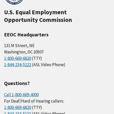
U.S. Equal Employment
Opportunity Commission
EEOC Headquarters
131 M Street, NE
Washington, DC 20507
1-800-669-6820
(TTY)
1-844-234-5122
(ASL Video Phone)
Questions?
Call 1-800-669-4000
For Deaf/Hard of Hearing callers:
1-800-669-6820
(TTY)
1-844-234-5122
(ASL Video Phone)