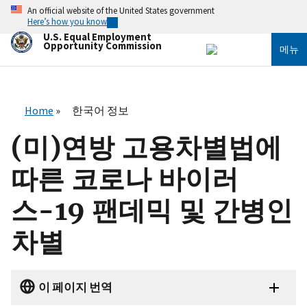
주
An official website of the United States government
요
Here’s how you know
콘
U.S. Equal Employment
텐
Opportunity Commission
메뉴
츠
로
건
너
뛰
Home
한국어 정보
기
(미)연방 고용차별법에
따른 코로나 바이러
스-19 팬데믹 및 간병인
차별
이 페이지 번역