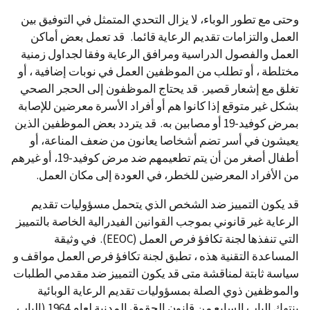
وحتى مع تطور الوباء، لا يزال التحدي المتمثل في التوفيق بين
العمل والتزامات تقديم الرعاية قائما. قد تعمل بعض أماكن
العمل والفصول الدراسية ومرافق الرعاية وفقا لجداول زمنية
مختلطة ، أو تطلب من الموظفين العمل في نوبات إضافية ، أو
تغلق مع إشعار قصير. قد يحتاج الموظفون إلى الحجر الصحي
بشكل غير متوقع إذا كانوا هم أو أفراد الأسرة معرضين للإصابة
بمرض كوفيد-19 أو مصابين به. قد يتردد بعض الموظفين الذين
يعيشون في أسر تضم أشخاصا يعانون من ضعف المناعة، أو
أطفال أصغر من أن يتم تطعيمهم ضد مرض كوفيد-19، أو غيرهم
من الأفراد المعرضين للخطر، في العودة إلى مكان العمل.
قد يكون التمييز ضد الشخص الذي يتحمل مسؤوليات تقديم
الرعاية غير قانوني بموجب القوانين الفيدرالية الخاصة بالتمييز
التي تنفذها لجنة تكافؤ فرص العمل (EEOC). في وثيقة
المساعدة التقنية هذه ، تطبق لجنة تكافؤ فرص العمل مواقف و
سياسة ثابتة لمناقشة متى قد يكون التمييز ضد مقدمي الطلبات
والموظفين ذوي الصلة بمسؤوليات تقديم الرعاية الوبائية
ينتهك الباب السابع من قانون الحقوق المدنية لعام 1964 (الباب