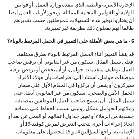
الإجازة الأسرية والطبية الذي تنفذه وزارة العمل، أو قوانين
الولاية أو القوانين المحلية المماثلة. ويجوز لأرباب العمل أيضا
أن يختاروا توفير هذه التسهيلات للموظفين حسب تقديرهم،
طالما أنهم يفعلون ذلك بطريقة غير تمييزية.
6 - ما هي بعض الأمثلة على التمييز في الحمل المرتبط بالوباء؟
قد ينشأ التمييز أثناء الحمل المرتبط بالوباء بطرق مختلفة.
فعلى سبيل المثال، سيكون من غير القانوني أن يرفض صاحب
العمل توظيف متقدمات حوامل، أو أن يخفض أو يرفض ترقية
موظفات حوامل، استنادا إلى افتراضات بأن هؤلاء الأفراد
سيركزون أو ينبغي أن يركزوا في المقام الأول على ضمان
الحمل الآمن والصحي. سيكون من غير القانوني أيضا، على
سبيل المثال ، أن يسمح صاحب العمل للموظفين بمضايقة
زملائهم الحوامل بشكل روتيني بسبب الحفاظ على مسافة
جسدية من الزملاء أو تغيير جداول أعمالهم أو العمل عن بعد أو
اتخاذ إجراءات أخرى لتجنب التعرض لمرض كوفيد-19 أو
الإصابة به. راجع السؤالين 14 و 15 للحصول على معلومات