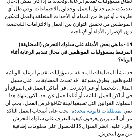
نطاق مسؤوليات تقديم الرعاية، وتحديد ما إذا كان يمكن إدخال
تعديلات على جداول العمل، وجداول الاجتماعات، وفي ظل أي
ظروف، أو غيرها من المهام أو الأحداث المتعلقة بالعمل لتمكين
الموظفين من تحقيق التوازن بين العمل والالتزامات الشخصية
دون الإضرار بالأداء أو الإنتاجية.
14 - ما هي بعض الأمثلة على سلوك التحرش (المضايقة)
المرتبط بمسؤوليات الموظفين في مجال تقديم الرعاية أثناء
الوباء؟
قد تنشأ المضايقات المتعلقة بمسؤوليات تقديم الرعاية الوبائية
للموظفين بطرق متنوعة. قد تحدث المضايقات ، على سبيل
المثال ، شخصيا أو عبر الإنترنت ، في أماكن العمل في الموقع أو
في أماكن العمل النائية ، أو أثناء العمل عن بعد. لكي ينتهك هذا
السلوك القوانين التي تطبقها لجنة تكافؤ فرص العمل ، يجب أن
يفي
بمتطلبات قانونية محددة
. يجب على أصحاب العمل التأكد
من أن المديرين يعرفون كيفية التعرف على سلوك التحرش
والرد عليه. انظر السؤال 15 للحصول على معلومات إضافية
عن منع التحرش.