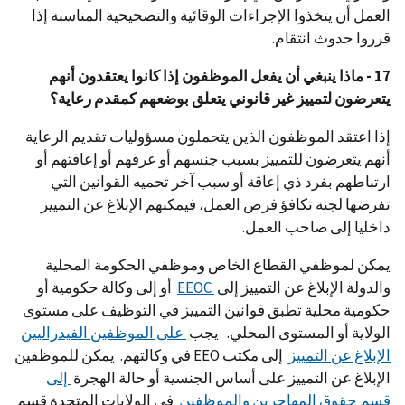
العمل أن يتخذوا الإجراءات الوقائية والتصحيحية المناسبة إذا
قرروا حدوث انتقام.
17 - ماذا ينبغي أن يفعل الموظفون إذا كانوا يعتقدون أنهم
يتعرضون لتمييز غير قانوني يتعلق بوضعهم كمقدم رعاية؟
إذا اعتقد الموظفون الذين يتحملون مسؤوليات تقديم الرعاية
أنهم يتعرضون للتمييز بسبب جنسهم أو عرقهم أو إعاقتهم أو
ارتباطهم بفرد ذي إعاقة أو سبب آخر تحميه القوانين التي
تفرضها لجنة تكافؤ فرص العمل، فيمكنهم الإبلاغ عن التمييز
داخليا إلى صاحب العمل.
يمكن لموظفي القطاع الخاص وموظفي الحكومة المحلية
والدولة الإبلاغ عن التمييز إلى
EEOC
أو إلى وكالة حكومية أو
حكومية محلية تطبق قوانين التمييز في التوظيف على مستوى
الولاية أو المستوى المحلي. يجب
على الموظفين الفيدراليين
الإبلاغ عن التمييز
إلى مكتب EEO في وكالتهم. يمكن للموظفين
الإبلاغ عن التمييز على أساس الجنسية أو حالة الهجرة
إلى
قسم حقوق المهاجرين والموظفين
في الولايات المتحدة قسم