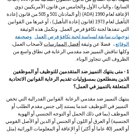
السابع) ، والباب الأول والخامس من قانون الأمريكيين ذوي
الإعاقة لعام 1990 (ADA) (أو المادتان 501 و 505 من قانون إعادة
التأهيل لعام 1973 (قانون إعادة التأهيل) ، أو غيرها من القوانين
التي تنفذها لجنة تكافؤ فرص العمل. وتكمل هذه الوثيقة
توجيهات سابقة لسياسة لجنة تكافؤ فرص العمل
وصحيفة
الوقائع
، فضلا عن وثيقة
أفضل الممارسات
لأصحاب العمل،
وكلها تناقش التمييز ضد مقدمي الرعاية في نطاق واسع من
الظروف التي تتجاوز الوباء.
1 - متى ينتهك التمييز ضد المتقدمين للتوظيف أو الموظفين
الذين يضطلعون بمسؤوليات تقديم الرعاية القوانين الاتحادية
المتعلقة بالتمييز في العمل؟
ينتهك التمييز ضد مقدمي الرعاية القوانين الفدرالية التي تخص
التمييز في التوظيف عندما يستند إلى جنس مقدم الطلب أو
الموظف (بما في ذلك الحمل أو التوجه الجنسي أو الهوية
الجنسية) أو العرق أو اللون أو الجنس أو الدين أو الأصل القومي
أو العمر (40 عاما أو أكثر) أو الإعاقة أو المعلومات الوراثية (مثل