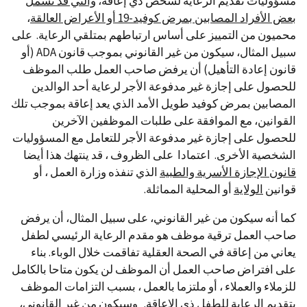
مسؤوليات تقديم الرعاية لشخص ذي إعاقة،
والتي قد تشمل
بعض الأفراد المصابين بمرض كوفيد-19 أو الأعراض العالقة
،
محميون من التمييز على أساس ارتباطهم بمتلقي الرعاية. على
سبيل المثال، سيكون من غير القانوني بموجب قانون ADA (أو
قانون إعادة التأهيل) أن يرفض صاحب العمل طلب الموظف
للحصول على إجازة غير مدفوعة الأجر لرعاية أحد الوالدين
المصابين بمرض كوفيد طويل الأمد الذي يعد إعاقة بموجب تلك
القوانين، مع الموافقة على طلبات الموظفين الآخرين
للحصول على إجازة غير مدفوعة الأجر للتعامل مع المسؤوليات
الشخصية الأخرى. اعتمادا على الظروف ، قد ينتهك هذا أيضا
قانون الإجازة الأسرية والطبية
الذي تنفذه وزارة العمل ، أو
قوانين
الولاية
أو المحلية المماثلة.
كما أنه سيكون من غير القانوني، على سبيل المثال، أن يرفض
صاحب العمل ترقية موظف هو مقدم الرعاية الرئيسي لطفل
يعاني من إعاقة في الصحة العقلية تفاقمت خلال الوباء. بناء
على افتراض صاحب العمل أن الموظف لن يكون متاحا بالكامل
للزملاء والعملاء ، أو ملتزما بالعمل ، بسبب التزامات الموظف
بتقديم الرعاية للطفل ذي الإعاقة. وسيكون من غير القانوني،