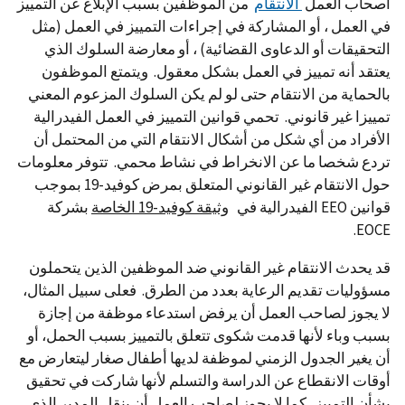
أصحاب العمل
الانتقام
من الموظفين بسبب الإبلاغ عن التمييز
في العمل ، أو المشاركة في إجراءات التمييز في العمل (مثل
التحقيقات أو الدعاوى القضائية) ، أو معارضة السلوك الذي
يعتقد أنه تمييز في العمل بشكل معقول. ويتمتع الموظفون
بالحماية من الانتقام حتى لو لم يكن السلوك المزعوم المعني
تمييزا غير قانوني. تحمي قوانين التمييز في العمل الفيدرالية
الأفراد من أي شكل من أشكال الانتقام التي من المحتمل أن
تردع شخصا ما عن الانخراط في نشاط محمي. تتوفر معلومات
حول الانتقام غير القانوني المتعلق بمرض كوفيد-19 بموجب
قوانين EEO الفيدرالية في
وثيقة كوفيد-19 الخاصة
بشركة
EOCE.
قد يحدث الانتقام غير القانوني ضد الموظفين الذين يتحملون
مسؤوليات تقديم الرعاية بعدد من الطرق. فعلى سبيل المثال،
لا يجوز لصاحب العمل أن يرفض استدعاء موظفة من إجازة
بسبب وباء لأنها قدمت شكوى تتعلق بالتمييز بسبب الحمل، أو
أن يغير الجدول الزمني لموظفة لديها أطفال صغار ليتعارض مع
أوقات الانقطاع عن الدراسة والتسلم لأنها شاركت في تحقيق
بشأن التمييز. كما لا يجوز لصاحب العمل أن ينقل المدير الذي