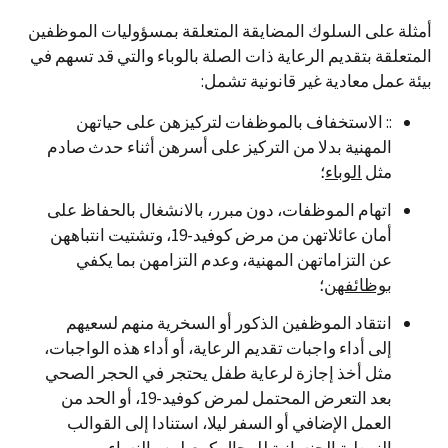
أمثلة على السلوك المضايقة المتعلقة بمسؤوليات الموظفين
المتعلقة بتقديم الرعاية ذات الصلة بالوباء والتي قد تسهم في
بيئة عمل معادية غير قانونية تشمل:
:: الاستخفاف بالموظفات لتركيزهن على حياتهن
المهنية بدلا من التركيز على أسرهن أثناء حدث صادم
مثل
الوباء
؛
اتهام الموظفات، دون مبرر، بالانشغال بالحفاظ على
أمان عائلاتهن من مرض كوفيد-19، وتشتيت انتباههن
عن التزاماتهن المهنية، وعدم التزامهن بما يكفي
بوظائفهن
؛
انتقاد الموظفين الذكور أو السخرية منهم لسعيهم
إلى أداء واجبات تقديم الرعاية، أو أداء هذه الواجبات،
مثل أخذ إجازة لرعاية طفل يحتجر في الحجر الصحي
بعد التعرض المحتمل لمرض كوفيد-19، أو الحد من
العمل الإضافي أو السفر ليلا، استنادا إلى القوالب
النمطية الجنسانية للرجال كمعيلين والنساء