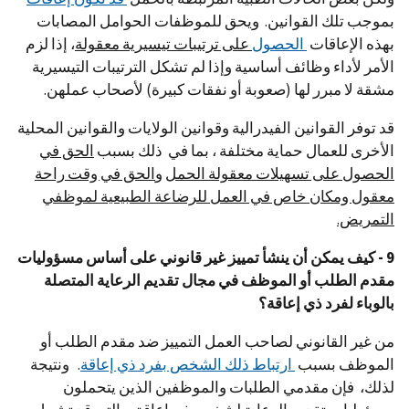
بموجب تلك القوانين. ويحق للموظفات الحوامل المصابات
بهذه الإعاقات
الحصول
على ترتيبات تيسيرية معقولة
، إذا لزم
الأمر لأداء وظائف أساسية وإذا لم تشكل الترتيبات التيسيرية
مشقة لا مبرر لها (صعوبة أو نفقات كبيرة) لأصحاب عملهن.
قد توفر القوانين الفيدرالية وقوانين الولايات والقوانين المحلية
الأخرى للعمال حماية مختلفة ، بما في ذلك بسبب
الحق في
الحصول على تسهيلات معقولة الحمل
و
الحق في وقت راحة
معقول ومكان خاص في العمل للرضاعة الطبيعية لموظفي
التمريض.
9 - كيف يمكن أن ينشأ تمييز غير قانوني على أساس مسؤوليات
مقدم الطلب أو الموظف في مجال تقديم الرعاية المتصلة
بالوباء لفرد ذي إعاقة؟
من غير القانوني لصاحب العمل التمييز ضد مقدم الطلب أو
الموظف بسبب
ارتباط ذلك الشخص بفرد ذي إعاقة
. ونتيجة
لذلك، فإن مقدمي الطلبات والموظفين الذين يتحملون