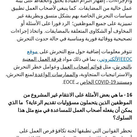
والإجراءات ، إظهار التزام القيادة بخلق والحفاظ على بيئة
عمل خالية من المضايقات. كما ينبغي لأصحاب العمل تطبيق
سياسات التحرش الخاصة بهم بشكل متسق وبطريقة غير
تمييزية على جميع الموظفين؛ الرد فورا على الأسئلة أو
المخاوف أو الشكاوى المتعلقة بالمضايقات. واتخاذ إجراءات
تصحيحية ووقائية فورية ومناسبة في حالة حدوث التحرش.
تتوفر معلومات إضافية حول منع التحرش على
موقع
EEOCالألكتروني
، بما في ذلك مواد
فرقة العمل المعنية
بالتحرش
، مثل
قوائم أصحاب العمل
وعوامل خطر التحرش
والاستراتيجيات المتجاوبة، و
الممارسات الواعدة
لمنع التحرش،
ومستند COVID-19 الخاص
بـ EOCE.
16 - ما هي بعض الأمثلة على الانتقام غير المشروع من
الموظفين الذين يتحملون مسؤوليات تقديم الرعاية؟ ما الذي
يمكن أن يفعله أصحاب العمل للمساعدة في منع مثل هذا
السلوك؟
تحظر القوانين التي تطبقها لجنة تكافؤ فرص العمل على