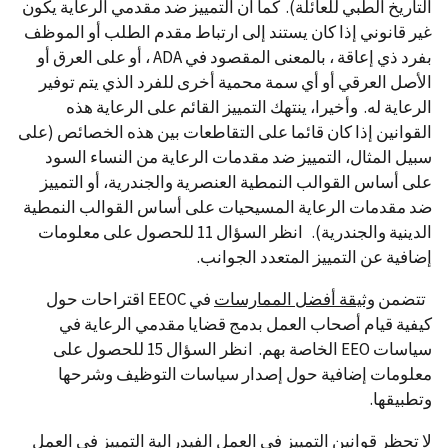
التاريخ الطبي للعائلة). كما أن التمييز ضد مقدمي الرعاية يكون
غير قانوني إذا كان يستند إلى ارتباط مقدم الطلب أو الموظف
بفرد ذي إعاقة ، بالمعنى المقصود في ADA ، أو على العرق أو
الأصل العرقي أو أي سمة محمية أخرى للفرد الذي يتم توفير
الرعاية له. وأخيرا، ينتهك التمييز القائم على الرعاية هذه
القوانين إذا كان قائما على التقاطعات بين هذه الخصائص (على
سبيل المثال، التمييز ضد مقدمات الرعاية من النساء السود
على أساس القوالب النمطية العنصرية والجندرية، أو التمييز
ضد مقدمات الرعاية المسيحيات على أساس القوالب النمطية
الدينية والجندرية). انظر السؤال 11 للحصول على معلومات
إضافية عن التمييز المتعدد الجوانب.
تتضمن
وثيقة أفضل الممارسات
في EEOC اقتراحات حول
كيفية قيام أصحاب العمل بدمج قضايا مقدمي الرعاية في
سياسات EEO الخاصة بهم. انظر السؤال 15 للحصول على
معلومات إضافية حول إصدار سياسات التوظيف وشرحها
وتطبيقها.
لا تحظر قوانين التمييز في العمل الفيدرالية التمييز في العمل