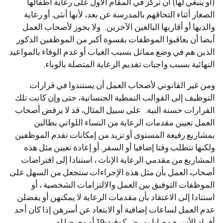
(أو ينبغي لها) أن تركز في المقام الأول على رعاية أطفالها
الصغار أثناء التحاقهم بالمدرسة عن بعد، لأنها أنثى. أو رعاية
والديها أو أقاربها البالغين الآخرين. ولا يجوز لأصحاب العمل
أيضا أن يعاقبوا الموظفات بقسوة أكبر من الموظفين الذكور
الذين هم في وضع مماثل بسبب الغياب أو عدم الوفاء بالمواعيد
النهائية بسبب واجبات تقديم الرعاية المتصلة بالوباء.
ومن غير القانوني لأصحاب العمل أن يستندوا في قرارات
التوظيف إلى القوالب النمطية الجنسانية، حتى وإن كانت تلك
القرارات حسنة النية. على سبيل المثال، قد لا يرفض أصحاب
العمل تعيين مقدمات الرعاية من النساء اللواتي يطالبن
بمشاريع رفيعة المستوى أو تزيد من إمكانات تقدم الموظفين
ولكنها تتطلب وقتا إضافيا أو السفر. أو إعادة تعيين مثل هذه
المشاريع من مقدمي الرعاية الإناث ، استنادا إلى افتراضات
أصحاب العمل بأن مثل هذه الإجراءات ستجعل من السهل على
الموظفات التوفيق بين العمل والالتزامات الشخصية ، أو
استنادا إلى الاعتقاد بأن مقدمات الرعاية لا يمكنهن أو يفضلن
عدم العمل لساعات إضافية أو الابتعاد عن أسرهن إذا كان أحد
أفراد الأسرة مصابا بمرض كوفيد-19 أو معرضا له.