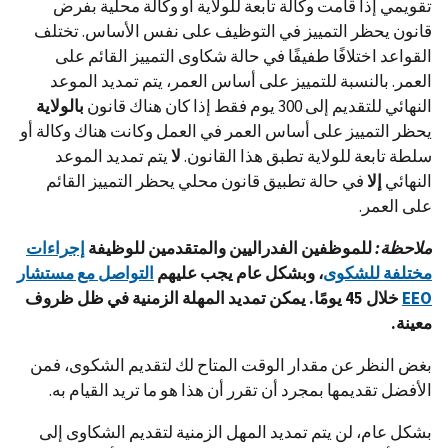
تقويمي إذا قامت وكالة تابعة للولاية أو وكالة محلية بفرض
قانون يحظر التمييز في التوظيف على نفس الأساس. تختلف
القواعد اختلافًا طفيفًا في حالة شكاوى التمييز القائم على
العمر. بالنسبة للتمييز على أساس العمر، يتم تمديد الموعد
النهائي للتقديم إلى 300 يوم فقط إذا كان هناك قانون
بالولاية
يحظر التمييز على أساس العمر في العمل وكانت هناك وكالة أو
سلطة تابعة للولاية تطبق هذا القانون.
لا
يتم تمديد الموعد
النهائي
إلا
في حالة تطبيق قانون محلي يحظر التمييز القائم
على العمر.
ملاحظة:
للموظفين الفدراليين والمتقدمين للوظيفة
إجراءات
مختلفة للشكوى
، وبشكل عام يجب عليهم
التواصل مع مستشار
EEO
خلال 45 يومًا. يمكن تمديد المهلة الزمنية في ظل ظروف
معينة.
بغض النظر عن مقدار الوقت المتاح لك لتقديم الشكوى، فمن
الأفضل تقديمها بمجرد أن تقرر أن هذا هو ما تريد القيام به.
بشكل عام، لن يتم تمديد المهل الزمنية لتقديم الشكاوى إلى