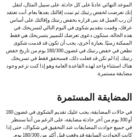
الموعد النهائي عادةً على كل حادثة. على سبيل المثال، لنقل
إنك تعرضت لخفض رتبتك ثم تمت إقالتك بعدها بعام. أنت تعتقد
أن رب العمل قد بنى قراره بخفض رتبتك وإقالتك على أساس
عرقك، وقمت بتقديم شكوى في اليوم التالي لتسريحك. في
هذه الحالة، ستكون دعوى تعرضك للتمييز بتسريحك هي فقط
الممكنة زمنيًا. بعبارة أخرى، يجب أن تكون قد قدمت شكوى
تطعن في خفض رتبتك في غضون 180/300 يوم من تاريخ خفض
رتبتك. إذا لم تكن قد فعلت ذلك، فسنحقق فقط في تسريحك.
هناك استثناء واحد لهذه القاعدة العامة وهو إذا كنت تزعم وجود
مضايقة مستمرة.
المضايقة المستمرة
في حالات المضايقة، يجب عليك تقديم الشكوى في غضون 180
أو 300 يوم من آخر حادثة مضايقة، على الرغم من أننا سننظر
في جميع حوادث المضايقات عند التحقيق في شكواك، حتى إذا
كانت الحوادث السابقة قد وقعت قبل أكثر من 180/300 يوم.