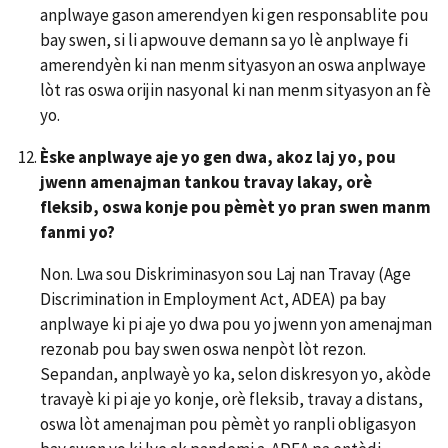
anplwaye gason amerendyen ki gen responsablite pou
bay swen, si li apwouve demann sa yo lè anplwaye fi
amerendyèn ki nan menm sityasyon an oswa anplwaye
lòt ras oswa orijin nasyonal ki nan menm sityasyon an fè
yo.
Èske anplwaye aje yo gen dwa, akoz laj yo, pou
jwenn amenajman tankou travay lakay, orè
fleksib, oswa konje pou pèmèt yo pran swen manm
fanmi yo?
Non. Lwa sou Diskriminasyon sou Laj nan Travay (Age
Discrimination in Employment Act, ADEA) pa bay
anplwaye ki pi aje yo dwa pou yo jwenn yon amenajman
rezonab pou bay swen oswa nenpòt lòt rezon.
Sepandan, anplwayè yo ka, selon diskresyon yo, akòde
travayè ki pi aje yo konje, orè fleksib, travay a distans,
oswa lòt amenajman pou pèmèt yo ranpli obligasyon