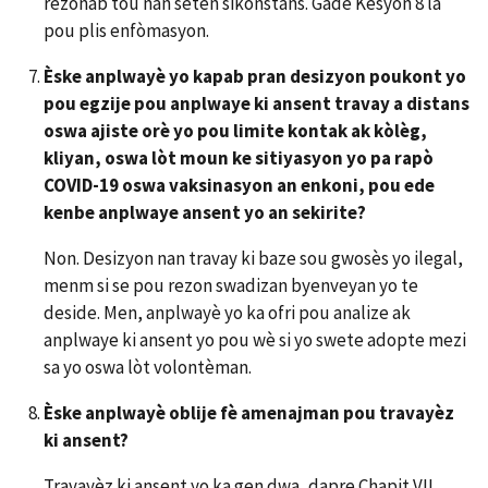
rezonab tou nan sèten sikonstans. Gade Kesyon 8 la
pou plis enfòmasyon.
Èske anplwayè yo kapab pran desizyon poukont yo
pou egzije pou anplwaye ki ansent travay a distans
oswa ajiste orè yo pou limite kontak ak kòlèg,
kliyan, oswa lòt moun ke sitiyasyon yo pa rapò
COVID-19 oswa vaksinasyon an enkoni, pou ede
kenbe anplwaye ansent yo an sekirite?
Non. Desizyon nan travay ki baze sou gwosès yo ilegal,
menm si se pou rezon swadizan byenveyan yo te
deside. Men, anplwayè yo ka ofri pou analize ak
anplwaye ki ansent yo pou wè si yo swete adopte mezi
sa yo oswa lòt volontèman.
Èske anplwayè oblije fè amenajman pou travayèz
ki ansent?
Travayèz ki ansent yo ka gen dwa, dapre Chapit VII,