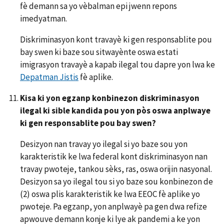
fè demann sa yo vèbalman epi jwenn repons
imedyatman.
Diskriminasyon kont travayè ki gen responsablite pou
bay swen ki baze sou sitwayènte oswa estati
imigrasyon travayè a kapab ilegal tou dapre yon lwa ke
Depatman Jistis
fè aplike.
Kisa ki yon egzanp konbinezon diskriminasyon
ilegal ki sible kandida pou yon pòs oswa anplwaye
ki gen responsablite pou bay swen?
Desizyon nan travay yo ilegal si yo baze sou yon
karakteristik ke lwa federal kont diskriminasyon nan
travay pwoteje, tankou sèks, ras, oswa orijin nasyonal.
Desizyon sa yo ilegal tou si yo baze sou konbinezon de
(2) oswa plis karakteristik ke lwa EEOC fè aplike yo
pwoteje. Pa egzanp, yon anplwayè pa gen dwa refize
apwouve demann konje ki lye ak pandemi a ke yon