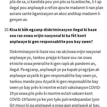
plis de sa, si kandida pou yon pòs sa ta anboche, li t ap
ilegal pou anplwayè a refize ajoute madanm li nan plan
asirans sante òganizasyon an akoz andikap madanm li
genyen an.
Kisa ki kèk egzanp diskriminasyon ilegal ki baze
sou ras oswa orijin nasyonal ki ka fèt kont
anplwaye ki gen responsablite pou bay swen?
Diskriminasyon ki baze sou ras ak/oswa orijin nasyonal
anplwaye yo, tankou prejije ki baze sou ras oswa
etnisite oswa jeneralite ki gen rapò ak pandemi an,
ilegal. Pa egzanp, anplwayè yo pa kapab pi egzijan ak
anplwaye azyatik ki gen responsablite bay swen yo,
tankou mande pou Azyatik ki gen responsablite bay
swen yo bay prèv ki montre estati vaksinasyon COVID-
19 yo oswa plis prèv ki montre estati vaksen kont
COVID-19 fanmi yo ke yon tyès pati endepandan (yon
lòt moun ki pa anplwayè a oswa ajan anplwayè a) bay,