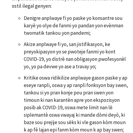
ostil ilegal genyen:
Denigre anplwaye fi yo paske yo konsantre sou
karyè yo olye de fanmi yo pandan yon evènman
twomatik tankou yon pandemi;
Akize anplwaye fi yo, san jistifikasyon, ke
preyokipasyon yo se pwoteje fanmi yo kont
COVID-19, yo distrè nan obligasyon pwofesyonèl
yo, yo pa devwe yo ase a travay yo;
Kritike oswa ridikilize anplwaye gason paske y ap
eseye ranpli, oswa y ap ranpli fonksyon bay swen,
tankou si yo pran konje pou pran swen yon
timoun ki nan karantèn apre yon ekspozisyon
posib ak COVID-19, oswa mete limit nan lè
siplemantè oswa vwayaj ki mande dòmi deyò, ki
baze sou prejije sou sèks ki vle gason kòm moun
k ap fè lajan epi fanm kòm moun k ap bay swen;