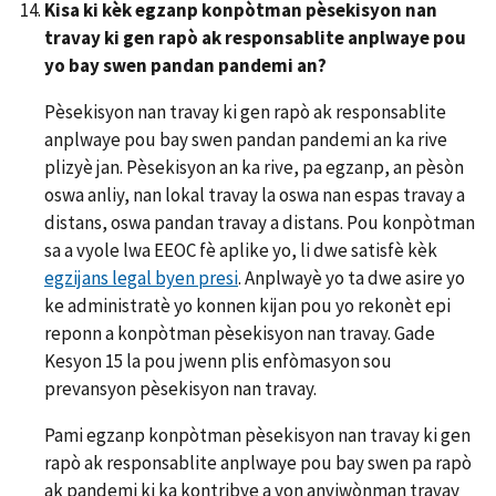
Kisa ki kèk egzanp konpòtman p
è
sekisyon nan
travay ki gen rapò ak responsablite anplwaye pou
yo bay swen pandan pandemi an?
Pèsekisyon nan travay ki gen rapò ak responsablite
anplwaye pou bay swen pandan pandemi an ka rive
plizyè jan. Pèsekisyon an ka rive, pa egzanp, an pèsòn
oswa anliy, nan lokal travay la oswa nan espas travay a
distans, oswa pandan travay a distans. Pou konpòtman
sa a vyole lwa EEOC fè aplike yo, li dwe satisfè kèk
egzijans legal byen presi
. Anplwayè yo ta dwe asire yo
ke administratè yo konnen kijan pou yo rekonèt epi
reponn a konpòtman pèsekisyon nan travay. Gade
Kesyon 15 la pou jwenn plis enfòmasyon sou
prevansyon pèsekisyon nan travay.
Pami egzanp konpòtman pèsekisyon nan travay ki gen
rapò ak responsablite anplwaye pou bay swen pa rapò
ak pandemi ki ka kontribye a yon anviwònman travay