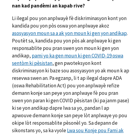
nan kad pandèmi an kapab rive?
Li ilegal pou yon anplwayè fè diskriminasyon kont yon
kandida pou yon pòs oswa yon anplwaye akoz
asosyasyon moun sa a ak yon moun ki gen yon andikap
.
Poutèt sa, kandida pou yon pòs ak anplwaye ki gen
responsablite pou pran swen yon moun ki gen yon
andikap,
pami yo ka gen moun ki gen COVID-19 oswa
sentòm ki pèsistan
, gen pwoteksyon kont
diskriminasyon ki baze sou asosyasyon yo ak moun k ap
resevwa swen an. Pa egzanp, li t ap ilegal dapre ADA
(oswa Rehabilitation Act) pou yon anplwayè refize
demann konje san peye yon anplwaye fè pou pran
swen yon paran ki gen COVID pèsistan (ki pa janm pase)
ki se yon andikap dapre lwa sa yo, pandan l ap
apwouve demann konje san peye lòt anplwaye yo pou
okipe lòt responsablite pèsonèl yo. Sa depann de
sikonstans yo, sa ka vyole
Lwa sou Konje pou Fami ak