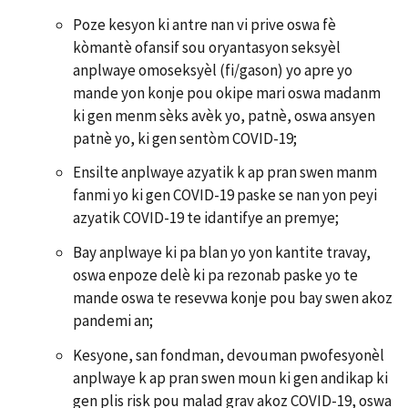
Poze kesyon ki antre nan vi prive oswa fè
kòmantè ofansif sou oryantasyon seksyèl
anplwaye omoseksyèl (fi/gason) yo apre yo
mande yon konje pou okipe mari oswa madanm
ki gen menm sèks avèk yo, patnè, oswa ansyen
patnè yo, ki gen sentòm COVID-19;
Ensilte anplwaye azyatik k ap pran swen manm
fanmi yo ki gen COVID-19 paske se nan yon peyi
azyatik COVID-19 te idantifye an premye;
Bay anplwaye ki pa blan yo yon kantite travay,
oswa enpoze delè ki pa rezonab paske yo te
mande oswa te resevwa konje pou bay swen akoz
pandemi an;
Kesyone, san fondman, devouman pwofesyonèl
anplwaye k ap pran swen moun ki gen andikap ki
gen plis risk pou malad grav akoz COVID-19, oswa