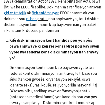
1973 (Rehabilitation Act of 1973, Rehabilitation Act), oswa
lòt lwa ke EEOC fè aplike. Dokiman sa a ranfòse yon ansyen
gid estratejik
ak
fich enfòmasyon
EEOC ansanm ak yon
dokiman sou
pi bon
pratik
pou anplwayè yo, tout diskite
diskriminasyon kont moun k ap bay swen nan yon pakèt
sikonstans ki depase pandemi an.
Kilè diskriminasyon kont kandida pou yon pòs
oswa anplwaye ki gen responsablite pou bay swen
vyole lwa federal kont diskriminasyon nan travay
yo?
Diskriminasyon kont moun k ap bay swen vyole lwa
federal kont diskriminasyon nan travay lè li baze sou
sèks (tankou gwosès, oryantasyon seksyèl, oswa
idantite sèks), ras, koulè, relijyon, orijin nasyonal, laj
(40 oswa plis), andikap oswa enfòmasyon jenetik
(antesedan medical fanmi) yon kandida pou yon pòs
oswa yon anplwaye. Diskriminasyon kont moun k ap