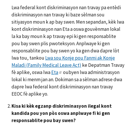
Lwa federal kont diskriminasyon nan travay pa entèdi
diskriminasyon nan travay ki baze sèlman sou
sitiyasyon moun k ap bay swen. Men sepandan, kèk lwa
kont diskriminasyon nan Eta a oswa gouvènman lokal
la ka bay moun k ap travay epi ki gen responsablite
pou bay swen plis pwoteksyon. Anplwaye ki gen
responsablite pou bay swen yo ka gen dwa dapre lòt
lwa tou, tankou
Lwa sou Konje pou Fanmi ak Konje
Maladi (Family Medical Leave Act)
ke Depatman Travay
fè aplike, oswa lwa
Eta
oubyen lwa administrasyon
lokal ki menm jan an. Dokiman sa a sèlman adrese dwa
dapre lwa federal kont diskriminasyon nan travay
EEOC fè aplike yo.
Kisa ki kèk egzanp diskriminasyon ilegal kont
kandida pou yon pòs oswa anplwaye fi ki gen
responsablite pou bay swen?