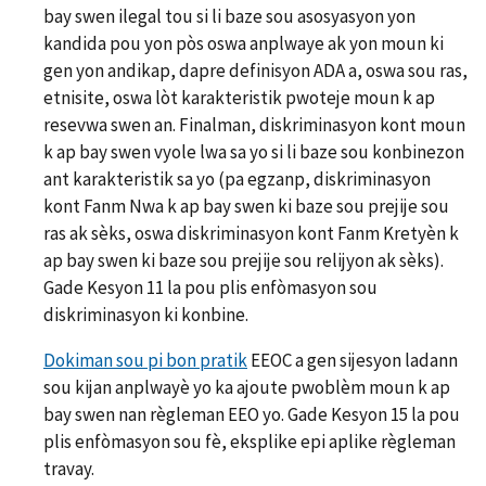
bay swen ilegal tou si li baze sou asosyasyon yon
kandida pou yon pòs oswa anplwaye ak yon moun ki
gen yon andikap, dapre definisyon ADA a, oswa sou ras,
etnisite, oswa lòt karakteristik pwoteje moun k ap
resevwa swen an. Finalman, diskriminasyon kont moun
k ap bay swen vyole lwa sa yo si li baze sou konbinezon
ant karakteristik sa yo (pa egzanp, diskriminasyon
kont Fanm Nwa k ap bay swen ki baze sou prejije sou
ras ak sèks, oswa diskriminasyon kont Fanm Kretyèn k
ap bay swen ki baze sou prejije sou relijyon ak sèks).
Gade Kesyon 11 la pou plis enfòmasyon sou
diskriminasyon ki konbine.
Dokiman sou pi bon pratik
EEOC a gen sijesyon ladann
sou kijan anplwayè yo ka ajoute pwoblèm moun k ap
bay swen nan règleman EEO yo. Gade Kesyon 15 la pou
plis enfòmasyon sou fè, eksplike epi aplike règleman
travay.