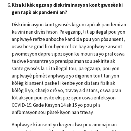
Kisa ki kèk egzanp diskriminasyon kont gwosès ki
gen rapò ak pandemi an?
Diskriminasyon kont gwosès ki gen rapò ak pandemi an
ka vini nan divès fason. Pa egzanp, li t ap ilegal pou yon
anplwayè refize anboche kandida pou yon pòs ansent,
oswa bese grad li oubyen refize bay anplwaye ansent
pwomosyon dapre sipozisyon ke moun sa yo pral oswa
ta dwe konsantre yo prensipalman sou sekirite ak
sante gwosès la. Li ta ilegal tou, pa egzanp, pou yon
anplwayè pèmèt anplwaye yo digonen tout tan yon
kòlèg ki ansent paske li kenbe yon distans fizik ak
kòlèg li yo, chanje orè yo, travay a distans, oswa pran
lòt aksyon pou evite ekspozisyon oswa enfeksyon
COVID-19. Gade Kesyon 14 ak 15 yo pou plis
enfòmasyon sou pèsekisyon nan travay.
Anplwaye ki ansent yo ka gen dwa pou amenajman