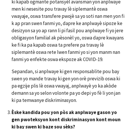
ki kapab ogmante potansyèl avansman yon anplwaye
men ki nesesite pou travay lè siplemantè oswa
vwayaje, oswa transfere pwojè sa yo soti nan men yon fi
k ap pran swen fanmi yo, dapre ke anplwayè sipoze ke
desizyon sa yo ap rann li pi fasil pou anplwaye fi yo jere
obligasyon familial ak pèsonèl yo, oswa dapre kwayans
ke fi ka pa kapab oswa ta prefere pa travay lè
siplemantè oswa rete lwen fanmi yo si yon manm nan
fanmi yo enfekte oswa ekspoze ak COVID-19.
Sepandan, si anplwaye ki gen responsablite pou bay
swen yo mande travay ki gen yon orè previzib oswa ki
pa egzije plis lè oswa vwayaj, anplwayè yo ka akòde
demann sa yo selon volonte pa yo depi yo fè li yon jan
ki pa temwanye diskriminasyon.
Èske kandida pou yon pòs ak anplwaye gason yo
gen pwoteksyon kont diskriminasyon kont moun
ki bay swen ki baze sou sèks?