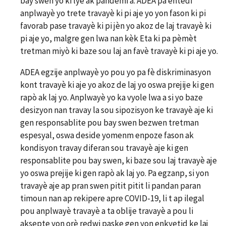
bay swen yo ki lye ak pandemi a. ADEA pa entèdi
anplwayè yo trete travayè ki pi aje yo yon fason ki pi
favorab pase travayè ki pi jèn yo akoz de laj travayè ki
pi aje yo, malgre gen lwa nan kèk Eta ki pa pèmèt
tretman miyò ki baze sou laj an favè travayè ki pi aje yo.
ADEA egzije anplwayè yo pou yo pa fè diskriminasyon
kont travayè ki aje yo akoz de laj yo oswa prejije ki gen
rapò ak laj yo. Anplwayè yo ka vyole lwa a si yo baze
desizyon nan travay la sou sipozisyon ke travayè aje ki
gen responsablite pou bay swen bezwen tretman
espesyal, oswa deside yomenm enpoze fason ak
kondisyon travay diferan sou travayè aje ki gen
responsablite pou bay swen, ki baze sou laj travayè aje
yo oswa prejije ki gen rapò ak laj yo. Pa egzanp, si yon
travayè aje ap pran swen pitit pitit li pandan paran
timoun nan ap rekipere apre COVID-19, li t ap ilegal
pou anplwayè travayè a ta oblije travayè a pou li
aksepte yon orè redwi paske gen yon enkyetid ke laj