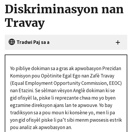
Diskriminasyon nan
Travay
Tradwi Paj sa a
Yo pibliye dokiman sa a gras ak apwobasyon Prezidan
Komisyon pou Op
ò
tinite Egal Ego
nan Zafè Travay
(Equal Employment Opportunity Commission, EEOC)
nan Etazini. Se sèlman vèsyon Anglè dokiman ki se
gid ofisyèl la, piske li reprezante chwa mo yo byen
egzamine direksyon ajans lan te apwouve. Yo bay
tradiksyon sa a pou moun ki konsène yo, men li pa
yon gid ofisyèl piske li pa’t sibi menm pwosesis estrik
pou analiz ak apwobasyon an.