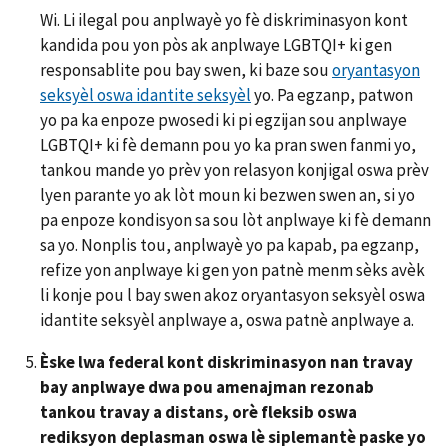
Wi. Li ilegal pou anplwayè yo fè diskriminasyon kont
kandida pou yon pòs ak anplwaye LGBTQI+ ki gen
responsablite pou bay swen, ki baze sou
oryantasyon
seksyèl oswa idantite seksyèl
yo. Pa egzanp, patwon
yo pa ka enpoze pwosedi ki pi egzijan sou anplwaye
LGBTQI+ ki fè demann pou yo ka pran swen fanmi yo,
tankou mande yo prèv yon relasyon konjigal oswa prèv
lyen parante yo ak lòt moun ki bezwen swen an, si yo
pa enpoze kondisyon sa sou lòt anplwaye ki fè demann
sa yo. Nonplis tou, anplwayè yo pa kapab, pa egzanp,
refize yon anplwaye ki gen yon patnè menm sèks avèk
li konje pou l bay swen akoz oryantasyon seksyèl oswa
idantite seksyèl anplwaye a, oswa patnè anplwaye a.
Èske lwa federal kont diskriminasyon nan travay
bay anplwaye dwa pou amenajman rezonab
tankou travay a distans, orè fleksib oswa
rediksyon deplasman oswa lè siplemantè paske yo