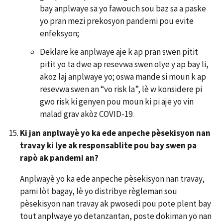
bay anplwaye sa yo fawouch sou baz sa a paske
yo pran mezi prekosyon pandemi pou evite
enfeksyon;
Deklare ke anplwaye aje k ap pran swen pitit
pitit yo ta dwe ap resevwa swen olye y ap bay li,
akoz laj anplwaye yo; oswa mande si moun k ap
resevwa swen an “vo risk la”, lè w konsidere pi
gwo risk ki genyen pou moun ki pi aje yo vin
malad grav akòz COVID-19.
Ki jan anplwayè yo ka ede anpeche p
è
sekisyon nan
travay ki lye ak responsablite pou bay swen pa
rapò ak pandemi an?
Anplwayè yo ka ede anpeche pèsekisyon nan travay,
pami lòt bagay, lè yo distribye règleman sou
pèsekisyon nan travay ak pwosedi pou pote plent bay
tout anplwaye yo detanzantan, poste dokiman yo nan