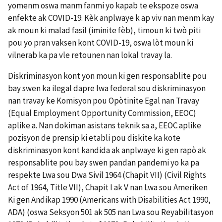
yomenm oswa manm fanmi yo kapab te ekspoze oswa
enfekte ak COVID-19. Kèk anplwaye k ap viv nan menm kay
ak moun ki malad fasil (iminite fèb), timoun ki twò piti
pou yo pran vaksen kont COVID-19, oswa lòt moun ki
vilnerab ka pa vle retounen nan lokal travay la.
Diskriminasyon kont yon moun ki gen responsablite pou
bay swen ka ilegal dapre lwa federal sou diskriminasyon
nan travay ke Komisyon pou Opòtinite Egal nan Travay
(Equal Employment Opportunity Commission, EEOC)
aplike a. Nan dokiman asistans teknik sa a, EEOC aplike
pozisyon de prensip ki etabli pou diskite ka kote
diskriminasyon kont kandida ak anplwaye ki gen rapò ak
responsablite pou bay swen pandan pandemi yo ka pa
respekte Lwa sou Dwa Sivil 1964 (Chapit VII) (Civil Rights
Act of 1964, Title VII), Chapit I ak V nan Lwa sou Ameriken
Ki gen Andikap 1990 (Americans with Disabilities Act 1990,
ADA) (oswa Seksyon 501 ak 505 nan Lwa sou Reyabilitasyon