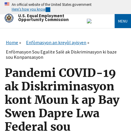
Skip
An official website of the United States government
to
Here’s how you know
main
U.S. Equal Employment
content
Opportunity Commission
MENU
Home
Enfòmasyon an kreyòl ayisyen
Enfòmasyon Sou Egalite Salè ak Diskriminasyon ki baze
sou Konpansasyon
Pandemi COVID-19
ak Diskriminasyon
kont Moun k ap Bay
Swen Dapre Lwa
Federal sou