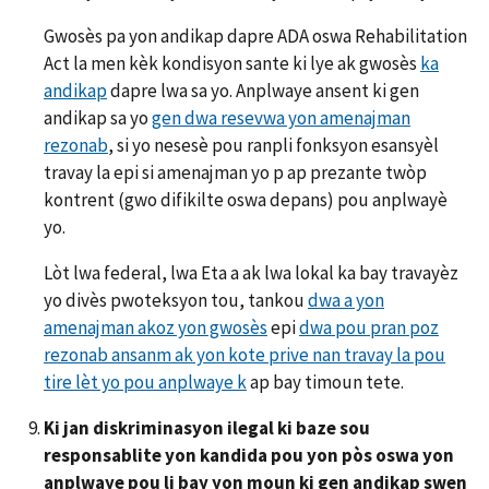
Gwosès pa yon andikap dapre ADA oswa Rehabilitation
Act la men kèk kondisyon sante ki lye ak gwosès
ka
andikap
dapre lwa sa yo. Anplwaye ansent ki gen
andikap sa yo
gen dwa resevwa yon amenajman
rezonab
, si yo nesesè pou ranpli fonksyon esansyèl
travay la epi si amenajman yo p ap prezante twòp
kontrent (gwo difikilte oswa depans) pou anplwayè
yo.
Lòt lwa federal, lwa Eta a ak lwa lokal ka bay travayèz
yo divès pwoteksyon tou, tankou
dwa a yon
amenajman akoz yon gwosès
epi
dwa pou pran poz
rezonab ansanm ak yon kote prive nan travay la pou
tire lèt yo pou anplwaye k
ap bay timoun tete.
Ki jan diskriminasyon ilegal ki baze sou
responsablite yon kandida pou yon pòs oswa yon
anplwaye pou li bay yon moun ki gen andikap swen