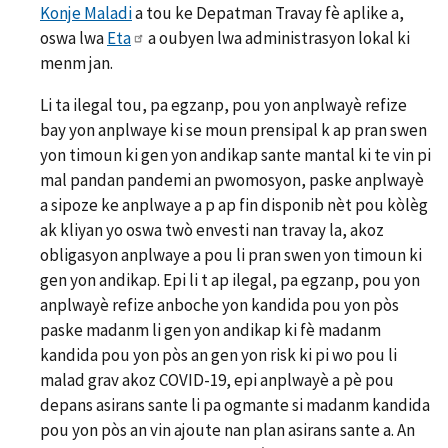
Konje Maladi
a tou ke Depatman Travay fè aplike a,
oswa lwa
Eta
a oubyen lwa administrasyon lokal ki
menm jan.
Li ta ilegal tou, pa egzanp, pou yon anplwayè refize
bay yon anplwaye ki se moun prensipal k ap pran swen
yon timoun ki gen yon andikap sante mantal ki te vin pi
mal pandan pandemi an pwomosyon, paske anplwayè
a sipoze ke anplwaye a p ap fin disponib nèt pou kòlèg
ak kliyan yo oswa twò envesti nan travay la, akoz
obligasyon anplwaye a pou li pran swen yon timoun ki
gen yon andikap. Epi li t ap ilegal, pa egzanp, pou yon
anplwayè refize anboche yon kandida pou yon pòs
paske madanm li gen yon andikap ki fè madanm
kandida pou yon pòs an gen yon risk ki pi wo pou li
malad grav akoz COVID-19, epi anplwayè a pè pou
depans asirans sante li pa ogmante si madanm kandida
pou yon pòs an vin ajoute nan plan asirans sante a. An