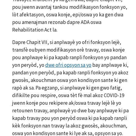
pou jwenn avantaj tankou modifikasyon fonksyon yo,
lòt afektasyon, oswa konje, epi/oswa yo ka gen dwa
pou amenajman rezonab dapre ADA oswa
Rehabilitation Act la.
Dapre Chapit VII, si anplwayè yo ofri fonksyon lejè,
transfè oubyen modifikasyon orè travay, oswa konje
pou anplwaye ki pa kapab ranpli fonksyon yo pandan
yon peryòd, yo
dwe ofri opsyon sa yo
bay anplwaye ki,
pandan yon peryòd, pa kapab ranpli fonksyon yo akoz
gwosès, akouchman oswa yon kondisyon sante ki gen
rapò ak sa. Pa egzanp, si anplwaye ki gen gwo fatig,
difikilte pou respire, oswa tèt fè mal akoz COVID-19
jwenn konje pou rekipere ak/oswa travay lejè lè yo
retounen travay, anplwayè yo dwe bay anplwaye ki pa
kapab travay pou yon peryòd oswa ki pa kapab ranpli
kèk fonksyon nan travay la akoz gwosès, akouchman,
oswa yon kondisyon sante ki lye ak sa, opsyon sa yo.