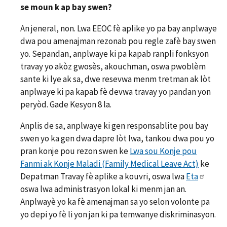
se moun k ap bay swen?
An jeneral, non. Lwa EEOC fè aplike yo pa bay anplwaye
dwa pou amenajman rezonab pou regle zafè bay swen
yo. Sepandan, anplwaye ki pa kapab ranpli fonksyon
travay yo akòz gwosès, akouchman, oswa pwoblèm
sante ki lye ak sa, dwe resevwa menm tretman ak lòt
anplwaye ki pa kapab fè devwa travay yo pandan yon
peryòd. Gade Kesyon 8 la.
Anplis de sa, anplwaye ki gen responsablite pou bay
swen yo ka gen dwa dapre lòt lwa, tankou dwa pou yo
pran konje pou rezon swen ke
Lwa sou Konje pou
Fanmi ak Konje Maladi (Family Medical Leave Act)
ke
Depatman Travay fè aplike a kouvri, oswa lwa
Eta
oswa lwa administrasyon lokal ki menm jan an.
Anplwayè yo ka fè amenajman sa yo selon volonte pa
yo depi yo fè li yon jan ki pa temwanye diskriminasyon.