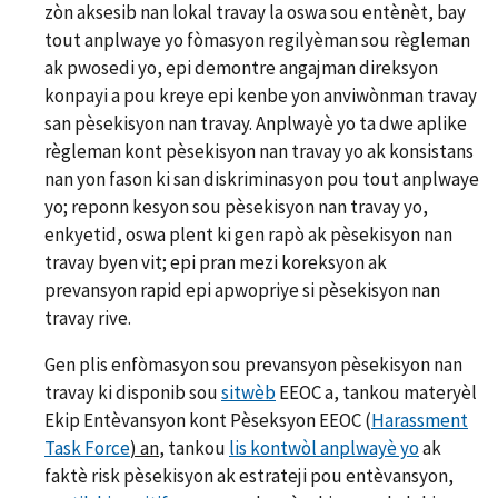
zòn aksesib nan lokal travay la oswa sou entènèt, bay
tout anplwaye yo fòmasyon regilyèman sou règleman
ak pwosedi yo, epi demontre angajman direksyon
konpayi a pou kreye epi kenbe yon anviwònman travay
san pèsekisyon nan travay. Anplwayè yo ta dwe aplike
règleman kont pèsekisyon nan travay yo ak konsistans
nan yon fason ki san diskriminasyon pou tout anplwaye
yo; reponn kesyon sou pèsekisyon nan travay yo,
enkyetid, oswa plent ki gen rapò ak pèsekisyon nan
travay byen vit; epi pran mezi koreksyon ak
prevansyon rapid epi apwopriye si pèsekisyon nan
travay rive.
Gen plis enfòmasyon sou prevansyon pèsekisyon nan
travay ki disponib sou
sitwèb
EEOC a, tankou materyèl
Ekip Entèvansyon kont Pèseksyon EEOC (
Harassment
Task Force
) an
, tankou
lis kontwòl anplwayè yo
ak
faktè risk pèsekisyon ak estrateji pou entèvansyon,