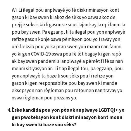
Wi. Li ilegal pou anplwayè yo fè diskriminasyon kont
gason ki bay swen ki akoz de sèks yo oswa akoz de
prejije seksis ki di gason se sous lajan kay la epi fanm la
pou bay swen. Pa egzanp, li ta ilegal pou yon anplwayè
refize gason konje oswa pèmisyon pou yo travay yon
orè fleksib pou yo ka pran swen yon manm nan fanmi
yo ki gen COVID-19 oswa pou fè lòt bagay ki gen rapò
ak bay swen pandemi si anplwayè a pèmèt fi fè sa nan
menm sitiyasyon an. Li t ap ilegal tou, pa egzanp, pou
yon anplwayè ta baze li sou sèks pou li refize yon
gason ki gen responsablite pou bay swen ki mande
eksepsyon nan règleman pou retounen nan travay yo
oswa règleman pou prezans yo.
Èske kandida pou yon pòs ak anplwaye LGBTQI+ yo
gen pwoteksyon kont diskriminasyon kont moun
ki bay swen ki baze sou sèks?