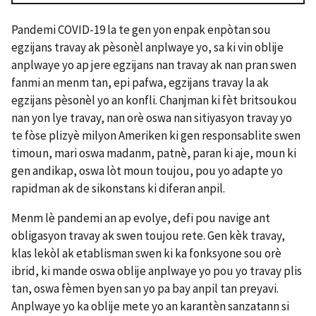
Pandemi COVID-19 la te gen yon enpak enpòtan sou
egzijans travay ak pèsonèl anplwaye yo, sa ki vin oblije
anplwaye yo ap jere egzijans nan travay ak nan pran swen
fanmi an menm tan, epi pafwa, egzijans travay la ak
egzijans pèsonèl yo an konfli. Chanjman ki fèt britsoukou
nan yon lye travay, nan orè oswa nan sitiyasyon travay yo
te fòse plizyè milyon Ameriken ki gen responsablite swen
timoun, mari oswa madanm, patnè, paran ki aje, moun ki
gen andikap, oswa lòt moun toujou, pou yo adapte yo
rapidman ak de sikonstans ki diferan anpil.
Menm lè pandemi an ap evolye, defi pou navige ant
obligasyon travay ak swen toujou rete. Gen kèk travay,
klas lekòl ak etablisman swen ki ka fonksyone sou orè
ibrid, ki mande oswa oblije anplwaye yo pou yo travay plis
tan, oswa fèmen byen san yo pa bay anpil tan preyavi.
Anplwaye yo ka oblije mete yo an karantèn sanzatann si