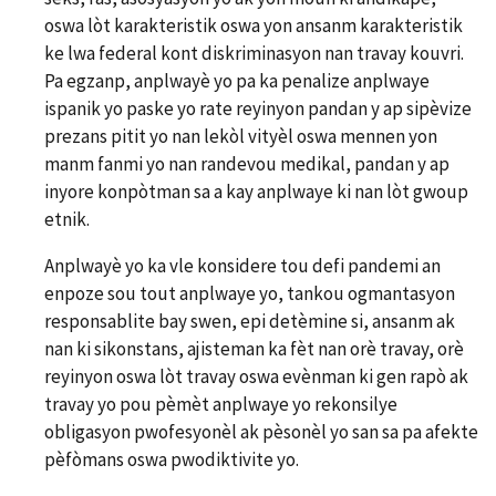
oswa lòt karakteristik oswa yon ansanm karakteristik
ke lwa federal kont diskriminasyon nan travay kouvri.
Pa egzanp, anplwayè yo pa ka penalize anplwaye
ispanik yo paske yo rate reyinyon pandan y ap sipèvize
prezans pitit yo nan lekòl vityèl oswa mennen yon
manm fanmi yo nan randevou medikal, pandan y ap
inyore konpòtman sa a kay anplwaye ki nan lòt gwoup
etnik.
Anplwayè yo ka vle konsidere tou defi pandemi an
enpoze sou tout anplwaye yo, tankou ogmantasyon
responsablite bay swen, epi detèmine si, ansanm ak
nan ki sikonstans, ajisteman ka fèt nan orè travay, orè
reyinyon oswa lòt travay oswa evènman ki gen rapò ak
travay yo pou pèmèt anplwaye yo rekonsilye
obligasyon pwofesyonèl ak pèsonèl yo san sa pa afekte
pèfòmans oswa pwodiktivite yo.