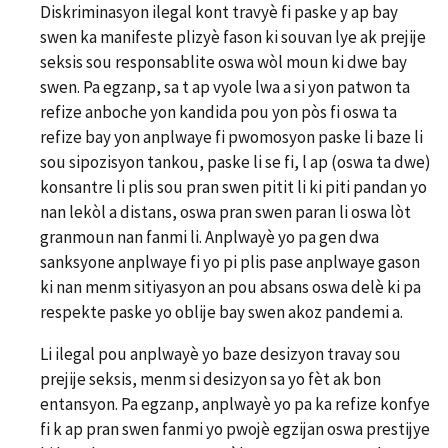
Diskriminasyon ilegal kont travyè fi paske y ap bay
swen ka manifeste plizyè fason ki souvan lye ak prejije
seksis sou responsablite oswa wòl moun ki dwe bay
swen. Pa egzanp, sa t ap vyole lwa a si yon patwon ta
refize anboche yon kandida pou yon pòs fi oswa ta
refize bay yon anplwaye fi pwomosyon paske li baze li
sou sipozisyon tankou, paske li se fi, l ap (oswa ta dwe)
konsantre li plis sou pran swen pitit li ki piti pandan yo
nan lekòl a distans, oswa pran swen paran li oswa lòt
granmoun nan fanmi li. Anplwayè yo pa gen dwa
sanksyone anplwaye fi yo pi plis pase anplwaye gason
ki nan menm sitiyasyon an pou absans oswa delè ki pa
respekte paske yo oblije bay swen akoz pandemi a.
Li ilegal pou anplwayè yo baze desizyon travay sou
prejije seksis, menm si desizyon sa yo fèt ak bon
entansyon. Pa egzanp, anplwayè yo pa ka refize konfye
fi k ap pran swen fanmi yo pwojè egzijan oswa prestijye