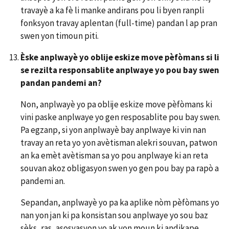
travayè a ka fè li manke andirans pou li byen ranpli
fonksyon travay aplentan (full-time) pandan l ap pran
swen yon timoun piti.
Èske anplwayè yo oblije eskize move pèfòmans si li
se rezilta responsablite anplwaye yo pou bay swen
pandan pandemi an?
Non, anplwayè yo pa oblije eskize move pèfòmans ki
vini paske anplwaye yo gen resposablite pou bay swen.
Pa egzanp, si yon anplwayè bay anplwaye ki vin nan
travay an reta yo yon avètisman alekri souvan, patwon
an ka emèt avètisman sa yo pou anplwaye ki an reta
souvan akoz obligasyon swen yo gen pou bay pa rapò a
pandemi an.
Sepandan, anplwayè yo pa ka aplike nòm pèfòmans yo
nan yon jan ki pa konsistan sou anplwaye yo sou baz
sèks, ras, asosyasyon yo ak yon moun ki andikape,