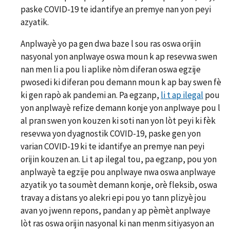
paske COVID-19 te idantifye an premye nan yon peyi
azyatik.
Anplwayè yo pa gen dwa baze l sou ras oswa orijin
nasyonal yon anplwaye oswa moun k ap resevwa swen
nan men li a pou li aplike nòm diferan oswa egzije
pwosedi ki diferan pou demann moun k ap bay swen fè
ki gen rapò ak pandemi an. Pa egzanp,
li t ap ilegal
pou
yon anplwayè refize demann konje yon anplwaye pou l
al pran swen yon kouzen ki soti nan yon lòt peyi ki fèk
resevwa yon dyagnostik COVID-19, paske gen yon
varian COVID-19 ki te idantifye an premye nan peyi
orijin kouzen an. Li t ap ilegal tou, pa egzanp, pou yon
anplwayè ta egzije pou anplwaye nwa oswa anplwaye
azyatik yo ta soumèt demann konje, orè fleksib, oswa
travay a distans yo alekri epi pou yo tann plizyè jou
avan yo jwenn repons, pandan y ap pèmèt anplwaye
lòt ras oswa orijin nasyonal ki nan menm sitiyasyon an