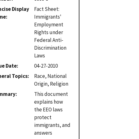
cise Display
Fact Sheet:
me
Immigrants'
Employment
Rights under
Federal Anti-
Discrimination
Laws
ue Date
04-27-2010
eral Topics
Race, National
Origin, Religion
mmary
This document
explains how
the EEO laws
protect
immigrants, and
answers