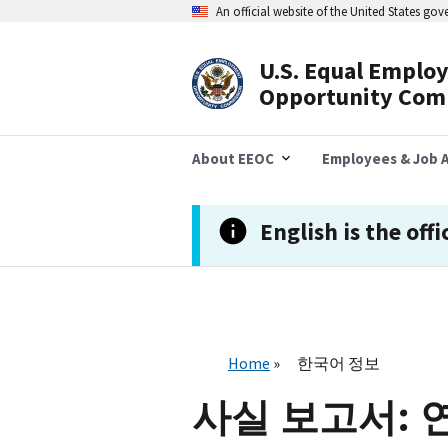
주
An official website of the United States go
요
콘
텐
U.S. Equal Emplo
츠
Header
Opportunity Com
로
건
Navigation
너
뛰
About EEOC
Employees & Job A
기
English is the offi
Home
한국어 정보
사실 보고서: 