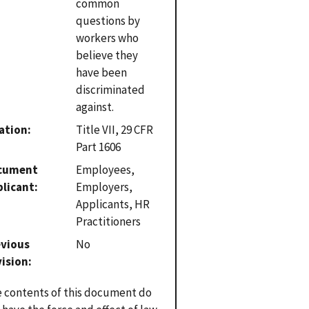
common
questions by
workers who
believe they
have been
discriminated
against.
ation
Title VII, 29 CFR
Part 1606
cument
Employees,
plicant
Employers,
Applicants, HR
Practitioners
evious
No
vision
 contents of this document do