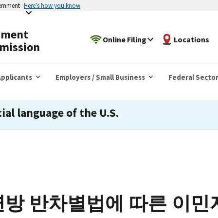
vernment
Here’s how you know
yment
Online Filing
Locations
mission
pplicants
Employers / Small Business
Federal Secto
cial language of the U.S.
연방 반차별법에 따른 이민