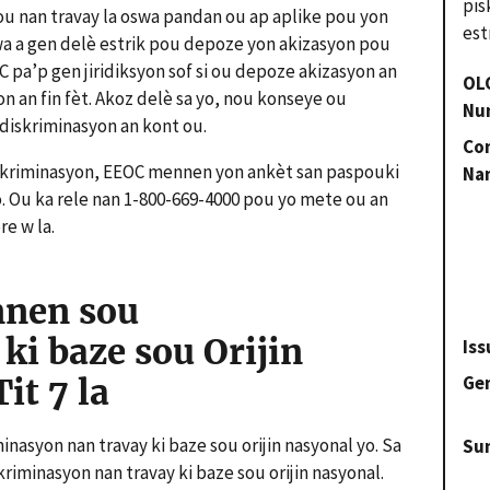
pis
ou nan travay la oswa pandan ou ap aplike pou yon
est
wa a gen delè estrik pou depoze yon akizasyon pou
C pa’p gen jiridiksyon sof si ou depoze akizasyon an
OL
n an fin fèt. Akoz delè sa yo, nou konseye ou
Nu
 diskriminasyon an kont ou.
Con
skriminasyon, EEOC mennen yon ankèt san paspouki
Na
o. Ou ka rele nan 1-800-669-4000 pou yo mete ou an
re w la.
nnen sou
ki baze sou Orijin
Iss
Gen
it 7 la
nasyon nan travay ki baze sou orijin nasyonal yo. Sa
Su
kriminasyon nan travay ki baze sou orijin nasyonal.