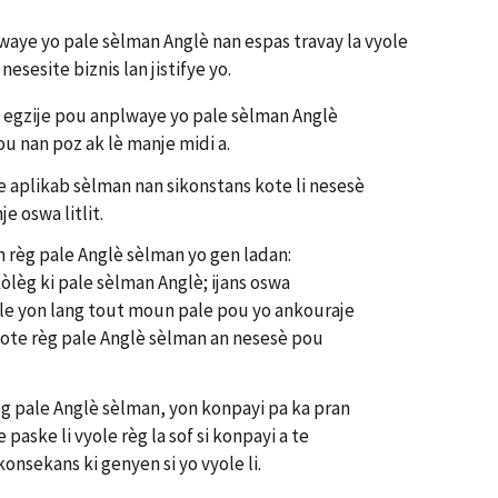
waye yo pale sèlman Anglè nan espas travay la vyole
esesite biznis lan jistifye yo.
ki egzije pou anplwaye yo pale sèlman Anglè
ou nan poz ak lè manje midi a.
e aplikab sèlman nan sikonstans kote li nesesè
e oswa litlit.
on règ pale Anglè sèlman yo gen ladan:
lèg ki pale sèlman Anglè; ijans oswa
ale yon lang tout moun pale pou yo ankouraje
 kote règ pale Anglè sèlman an nesesè pou
èg pale Anglè sèlman, yon konpayi pa ka pran
paske li vyole règ la sof si konpayi a te
onsekans ki genyen si yo vyole li.