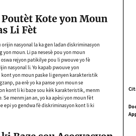
 Poutèt Kote yon Moun
s Li Fèt
 orijin nasyonal la ka gen ladan diskriminasyon
ng yon moun. Li pa nesesè pou yon moun
i oswa rejyon patikilye pou li pwouve yo fè
ijin nasyonal li. Yo kapab pwouve yon
n kont yon moun paske li genyen karakteristik
gzanp, pa erè yo ka panse yon moun se
Cit
yon kont li ki baze sou kèk karakteristik, menm
te. Se menm jan an, yo ka apèsi yon moun fèt
je epi yo gendwa fè diskriminasyon kont li ki
Do
Ap