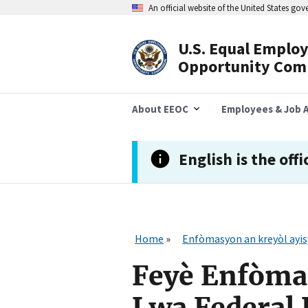
Skip
An official website of the United States go
to
main
content
U.S. Equal Emplo
Header
Opportunity Com
Navigation
About EEOC
Employees & Job A
English is the offi
Home
Enfòmasyon an kreyòl ayi
Feyè Enfòma
Lwa Federal