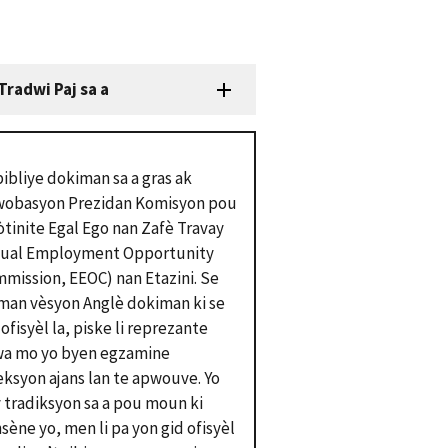
Tradwi Paj sa a
pibliye dokiman sa a gras ak
obasyon Prezidan Komisyon pou
ò
tinite Egal Ego
nan Zafè Travay
qual Employment Opportunity
mission, EEOC) nan Etazini. Se
man vèsyon Anglè dokiman ki se
 ofisyèl la, piske li reprezante
a mo yo byen egzamine
eksyon ajans lan te apwouve. Yo
 tradiksyon sa a pou moun ki
sène yo, men li pa yon gid ofisyèl