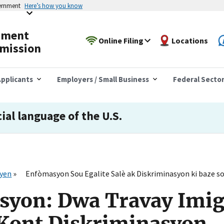
vernment
Here’s how you know
yment
Online Filing
Locations
mission
pplicants
Employers / Small Business
Federal Secto
cial language of the U.S.
syen
Enfòmasyon Sou Egalite Salè ak Diskriminasyon ki baze 
syon: Dwa Travay Imig
 Kont Diskriminasyon