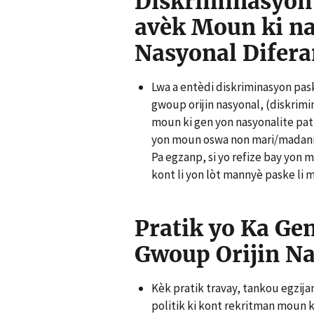
Diskriminasyon 
avèk Moun ki na
Nasyonal Difera
Lwa a entèdi diskriminasyon pas
gwoup orijin nasyonal, (diskrimi
moun ki gen yon nasyonalite pat
yon moun oswa non mari/madanm 
Pa egzanp, si yo refize bay yon
kont li yon lòt mannyè paske li m
Pratik yo Ka Ge
Gwoup Orijin Na
Kèk pratik travay, tankou egzij
politik ki kont rekritman moun 