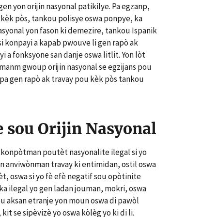
n yon orijin nasyonal patikilye. Pa egzanp,
kèk pòs, tankou polisye oswa ponpye, ka
asyonal yon fason ki demezire, tankou Ispanik
f si konpayi a kapab pwouve li gen rapò ak
i a fonksyone san danje oswa litlit. Yon lòt
en manm gwoup orijin nasyonal se egzijans pou
 pa gen rapò ak travay pou kèk pòs tankou
 sou Orijin Nasyonal
konpòtman poutèt nasyonalite ilegal si yo
on anviwònman travay ki entimidan, ostil oswa
èt, oswa si yo fè efè negatif sou opòtinite
ka ilegal yo gen ladan jouman, mokri, oswa
sou aksan etranje yon moun oswa di pawòl
it se sipèvizè yo oswa kòlèg yo ki di li.