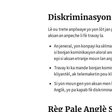
Diskriminasyon 
Lè ou trete anplwaye yo yon lòt jan 
aksan an anpeche li fè travay la.
An jeneral, yon konpayi ka sèlma
si bonjan kominikasyon aloral an
epi si aksan etranje moun lan an
Travay ki ka mande bonjan komin
kliyantèl, ak telemaketin pou kli
Si yon moun gen yon aksan men li
Anglè, yo pa kapab fè diskriminas
Règ Pale Anglè