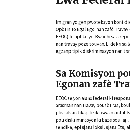
Imigran yo gen pwoteksyon kont di
Opòtinite Egal Ego nan zafè Trava
EEOC) fè aplike yo. Bwochi sa a rep
nan travay poze souvan. Li dekri sa 
egzanp tipik diskriminasyon nan tra
Sa Komisyon pou
Egonan zafè Tra
EEOC se yon ajans federal ki respon
arasman nan travay poutèt ras, koulè 
plis) ak andikap fizik oswa mantal. 
pou diskriminasyon ki baze sou laj)
sendika, epi ajans lokal, ajans Eta, 