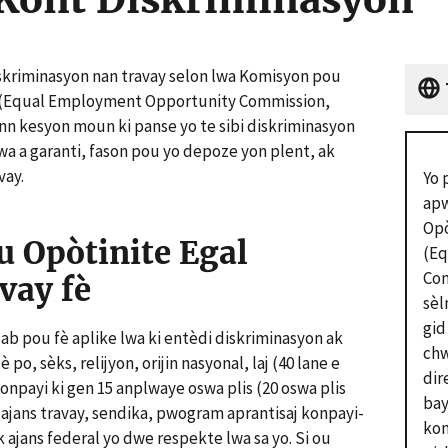
skriminasyon nan travay selon lwa Komisyon pou
y (Equal Employment Opportunity Commission,
onn kesyon moun ki panse yo te sibi diskriminasyon
lwa a garanti, fason pou yo depoze yon plent, ak
vay.
Yo 
apw
Op
 Opòtinite Egal
(E
Com
vay fè
sèl
gid
sab pou fè aplike lwa ki entèdi diskriminasyon ak
chw
po, sèks, relijyon, orijin nasyonal, laj (40 lane e
dir
Konpayi ki gen 15 anplwaye oswa plis (20 oswa plis
bay
, ajans travay, sendika, pwogram aprantisaj konpayi-
kon
ak ajans federal yo dwe respekte lwa sa yo. Si ou