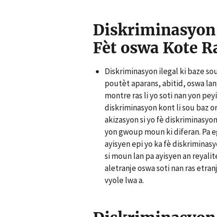
Diskriminasyon
Fèt oswa Kote Ra
Diskriminasyon ilegal ki baze sou
poutèt aparans, abitid, oswa la
montre ras li yo soti nan yon pey
diskriminasyon kont li sou baz or
akizasyon si yo fè diskriminasyo
yon gwoup moun ki diferan. Pa e
ayisyen epi yo ka fè diskriminas
si moun lan pa ayisyen an reyali
aletranje oswa soti nan ras etran
vyole lwa a.