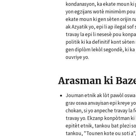
kondanasyon, ka ekate moun ki ge
yon egzijans wotè minimòm pou 
ekate moun ki gen sèten orijin n
ak Azyatik yo, epi li ap ilegal so
travay la epi li nesesè pou konpay
politik ki ka definitif kont sèt
gen diplòm lekòl segondè, ki ka
ouvriye yo.
Arasman ki Baze
Jouman etnik ak lòt pawòl oswa 
grav oswa anvayisan epi kreye y
chokan, si yo anpeche travay la f
travay yo. Ekzanp konpòtman ki 
epitèt etnik, tankou bat plezi 
tankou, "Tounen kote ou soti a", k