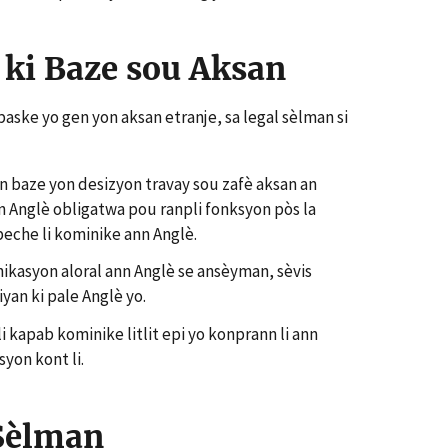
ki Baze sou Aksan
paske yo gen yon aksan etranje, sa legal sèlman si
n baze yon desizyon travay sou zafè aksan an
n Anglè obligatwa pou ranpli fonksyon pòs la
peche li kominike ann Anglè.
ikasyon aloral ann Anglè se ansèyman, sèvis
yan ki pale Anglè yo.
 kapab kominike litlit epi yo konprann li ann
yon kont li.
 Sèlman