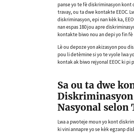
panse yo te fè diskriminasyon kont 
travay, ou ta dwe kontakte EEOC. L
diskriminasyon, epi nan kèk ka, EEO
nan espas 180 jou apre diskriminasyo
kontakte biwo nou an depi yo fin fè
Lè ou depoze yon akizasyon pou di
pou li detèmine si yo te vyole lwa y
kontak ak biwo rejyonal EEOC ki pi p
Sa ou ta dwe ko
Diskriminasyon 
Nasyonal selon T
Lwa a pwoteje moun yo kont diskrimi
ki vini annapre yo se kèk egzanp dis