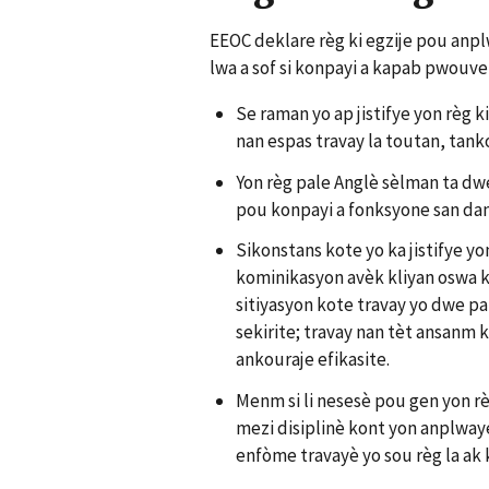
EEOC deklare règ ki egzije pou anpl
lwa a sof si konpayi a kapab pwouve n
Se raman yo ap jistifye yon règ 
nan espas travay la toutan, tank
Yon règ pale Anglè sèlman ta dw
pou konpayi a fonksyone san danj
Sikonstans kote yo ka jistifye y
kominikasyon avèk kliyan oswa kò
sitiyasyon kote travay yo dwe p
sekirite; travay nan tèt ansanm
ankouraje efikasite.
Menm si li nesesè pou gen yon r
mezi disiplinè kont yon anplwaye 
enfòme travayè yo sou règ la ak k