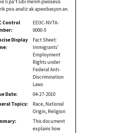
ke li pa’t sibi menm pwosesis
rik pou analiz ak apwobasyon an.
C Control
EEOC-NVTA-
mber
0000-5
cise Display
Fact Sheet:
me
Immigrants'
Employment
Rights under
Federal Anti-
Discrimination
Laws
ue Date
04-27-2010
eral Topics
Race, National
Origin, Religion
mmary
This document
explains how