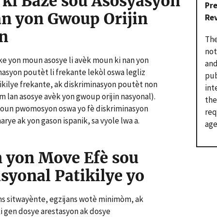
ki Baze sou Asosyasyon
Pr
n yon Gwoup Orijin
Re
n
The
not
ke yon moun asosye li avèk moun ki nan yon
and
nasyon poutèt li frekante lekòl oswa legliz
pub
ikilye frekante, ak diskriminasyon poutèt non
int
lan asosye avèk yon gwoup orijin nasyonal).
the
 moun pwomosyon oswa yo fè diskriminasyon
req
arye ak yon gason ispanik, sa vyole lwa a.
age
n yon Move Efè sou
syonal Patikilye yo
ans sitwayènte, egzijans wotè minimòm, ak
ki gen dosye arestasyon ak dosye