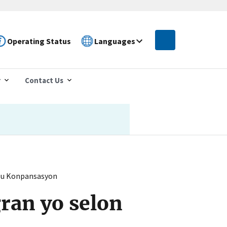
Operating Status
Languages
r
Contact Us
sou Konpansasyon
ran yo selon