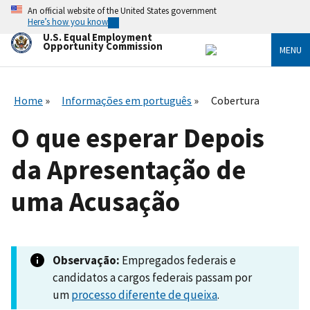
Skip
An official website of the United States government
to
Here’s how you know
main
U.S. Equal Employment
content
Opportunity Commission
MENU
Home
Informações em português
Cobertura
O que esperar Depois
da Apresentação de
uma Acusação
Observação:
Empregados federais e
candidatos a cargos federais passam por
um
processo diferente de queixa
.