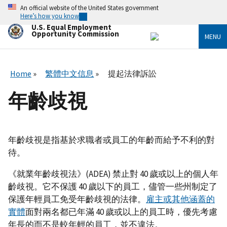
Skip
An official website of the United States government
to
Here’s how you know
main
U.S. Equal Employment
content
Opportunity Commission
MENU
Home
繁體中文信息
提起法律訴訟
年齡歧視
年齡歧視是指基於求職者或員工的年齡而給予不利的對
待。
《就業年齡歧視法》(ADEA) 禁止對 40 歲或以上的個人年
齡歧視。它不保護 40 歲以下的員工，儘管一些州制定了
保護年輕員工免受年齡歧視的法律。
雇主或其他涵蓋的
實體
面對兩名都已年滿 40 歲或以上的員工時，優先考慮
年長的而不是較年輕的員工，並不違法。