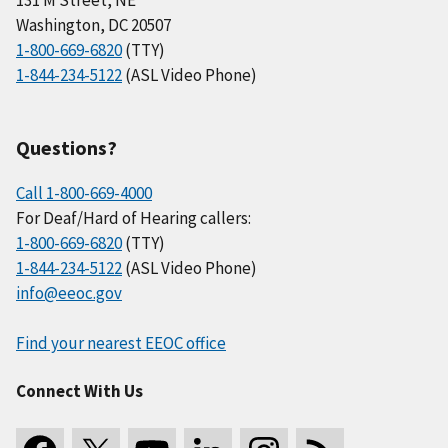
Washington, DC 20507
1-800-669-6820
(TTY)
1-844-234-5122
(ASL Video Phone)
Questions?
Call 1-800-669-4000
For Deaf/Hard of Hearing callers:
1-800-669-6820
(TTY)
1-844-234-5122
(ASL Video Phone)
info@eeoc.gov
Find your nearest EEOC office
Connect With Us