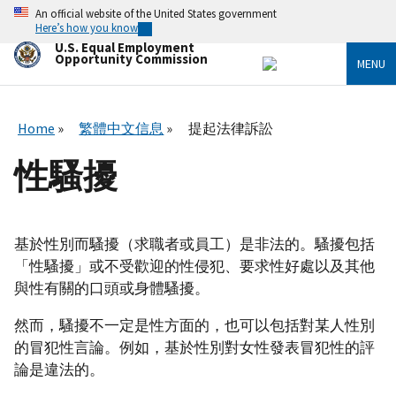
Skip
An official website of the United States government
to
Here’s how you know
main
U.S. Equal Employment
content
Opportunity Commission
MENU
Home
繁體中文信息
提起法律訴訟
性騷擾
基於性別而騷擾（求職者或員工）是非法的。騷擾包括
「性騷擾」或不受歡迎的性侵犯、要求性好處以及其他
與性有關的口頭或身體騷擾。
然而，騷擾不一定是性方面的，也可以包括對某人性別
的冒犯性言論。例如，基於性別對女性發表冒犯性的評
論是違法的。