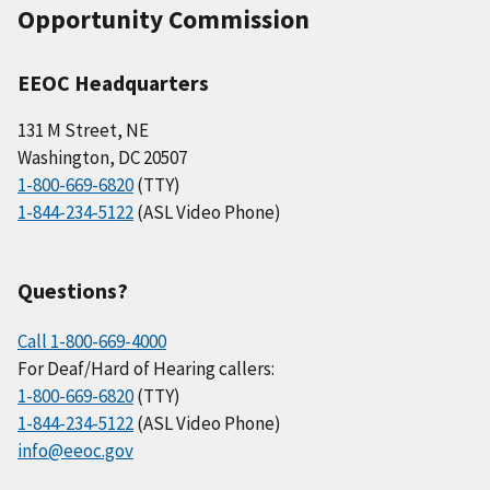
Opportunity Commission
EEOC Headquarters
131 M Street, NE
Washington, DC 20507
1-800-669-6820
(TTY)
1-844-234-5122
(ASL Video Phone)
Questions?
Call 1-800-669-4000
For Deaf/Hard of Hearing callers:
1-800-669-6820
(TTY)
1-844-234-5122
(ASL Video Phone)
info@eeoc.gov