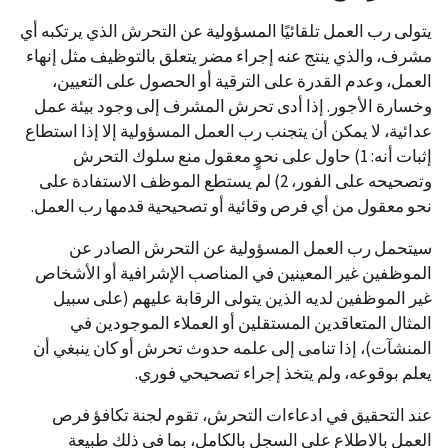
يتولى رب العمل تلقائيًا المسؤولية عن التحرش الذي يرتكبه أي
مشرف، والذي ينتج عنه إجراء مضر يتعلق بالتوظيف مثل إنهاء
العمل، وعدم القدرة على الترقية أو الحصول على التعيين،
وخسارة الأجور. إذا أدى تحرش المشرف إلى وجود بيئة عمل
عدائية، لا يمكن أن يتجنب رب العمل المسؤولية إلا إذا استطاع
إثبات أنه: 1) حاول على نحوٍ معقول منع سلوك التحرش
وتصحيحه على الفور، 2) لم يستطع الموظف الاستفادة على
نحو معقول من أي فرص وقائية أو تصحيحية قدمها رب العمل.
سيتحمل رب العمل المسؤولية عن التحرش الصادر عن
الموظفين غير المعينين في المناصب الإشرافية أو الأشخاص
غير الموظفين لديه الذين يتولى الرقابة عليهم (على سبيل
المثال المتعاقدين المستقلين أو العملاء الموجودين في
المنشآت)، إذا تنامى إلى علمه حدوث تحرش أو كان ينبغي أن
يعلم بوقوعه، ولم يتخذ إجراء تصحيحي فوري.
عند التحقيق في ادعاءات التحرش، تقوم لجنة تكافؤ فرص
العمل بالاطلاع على السجل بالكامل، بما في ذلك طبيعة