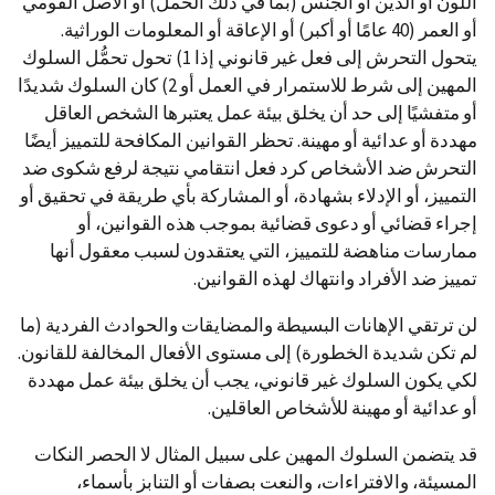
اللون أو الدين أو الجنس (بما في ذلك الحمل) أو الأصل القومي
أو العمر (40 عامًا أو أكبر) أو الإعاقة أو المعلومات الوراثية.
يتحول التحرش إلى فعل غير قانوني إذا 1) تحول تحمُّل السلوك
المهين إلى شرط للاستمرار في العمل أو 2) كان السلوك شديدًا
أو متفشيًا إلى حد أن يخلق بيئة عمل يعتبرها الشخص العاقل
مهددة أو عدائية أو مهينة. تحظر القوانين المكافحة للتمييز أيضًا
التحرش ضد الأشخاص كرد فعل انتقامي نتيجة لرفع شكوى ضد
التمييز، أو الإدلاء بشهادة، أو المشاركة بأي طريقة في تحقيق أو
إجراء قضائي أو دعوى قضائية بموجب هذه القوانين، أو
ممارسات مناهضة للتمييز، التي يعتقدون لسبب معقول أنها
تمييز ضد الأفراد وانتهاك لهذه القوانين.
لن ترتقي الإهانات البسيطة والمضايقات والحوادث الفردية (ما
لم تكن شديدة الخطورة) إلى مستوى الأفعال المخالفة للقانون.
لكي يكون السلوك غير قانوني، يجب أن يخلق بيئة عمل مهددة
أو عدائية أو مهينة للأشخاص العاقلين.
قد يتضمن السلوك المهين على سبيل المثال لا الحصر النكات
المسيئة، والافتراءات، والنعت بصفات أو التنابز بأسماء،