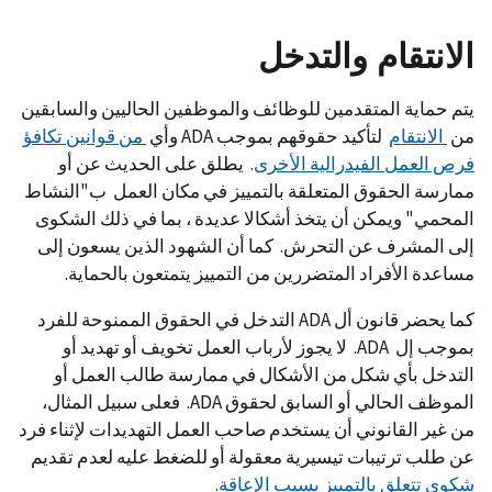
الانتقام والتدخل
يتم حماية المتقدمين للوظائف والموظفين الحاليين والسابقين
من
الانتقام
لتأكيد حقوقهم بموجب ADA وأي
من قوانين تكافؤ
فرص العمل الفيدرالية الأخرى
. يطلق على الحديث عن أو
ممارسة الحقوق المتعلقة بالتمييز في مكان العمل ب"النشاط
المحمي" ويمكن أن يتخذ أشكالا عديدة ، بما في ذلك الشكوى
إلى المشرف عن التحرش. كما أن الشهود الذين يسعون إلى
مساعدة الأفراد المتضررين من التمييز يتمتعون بالحماية.
كما يحضر قانون أل ADA التدخل في الحقوق الممنوحة للفرد
بموجب إل ADA. لا يجوز لأرباب العمل تخويف أو تهديد أو
التدخل بأي شكل من الأشكال في ممارسة طالب العمل أو
الموظف الحالي أو السابق لحقوق ADA. فعلى سبيل المثال،
من غير القانوني أن يستخدم صاحب العمل التهديدات لإثناء فرد
عن طلب ترتيبات تيسيرية معقولة أو للضغط عليه لعدم تقديم
شكوى تتعلق بالتمييز بسبب الإعاقة
.