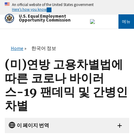
주
An official website of the United States government
요
Here’s how you know
콘
U.S. Equal Employment
텐
Opportunity Commission
메뉴
츠
로
건
너
뛰
Home
한국어 정보
기
(미)연방 고용차별법에
따른 코로나 바이러
스-19 팬데믹 및 간병인
차별
이 페이지 번역