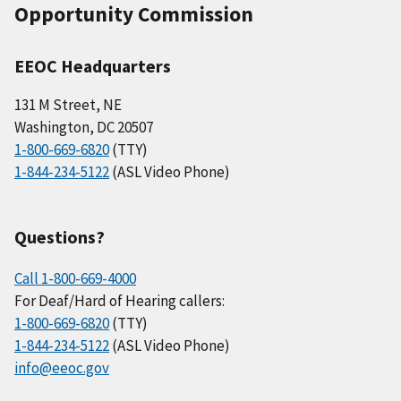
Opportunity Commission
EEOC Headquarters
131 M Street, NE
Washington, DC 20507
1-800-669-6820
(TTY)
1-844-234-5122
(ASL Video Phone)
Questions?
Call 1-800-669-4000
For Deaf/Hard of Hearing callers:
1-800-669-6820
(TTY)
1-844-234-5122
(ASL Video Phone)
info@eeoc.gov