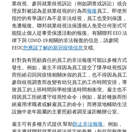
業歧視、參與就業歧視訴訟（例如調查或訴訟）或合
理反對被認為是就業歧視的行為而
報復
員工。即使所
指控的有爭議行為不是非法歧視，員工也受到保護，
免遭報復。聯邦就業歧視法保護個人免受任何形式可
能阻止個人從事受保護活動的報復。有關聯邦 EEO 法
律下與 COVID-19 相關的非法報復的信息，請參閱
EEOC
您應該了解的新冠疫情信息
文檔。
針對負有照顧責任的員工的非法報復可能以多種方式
發生。例如，雇主不得因為員工提交了懷孕歧視投訴
而拒絕召回與疫情相關休假的員工，也不得因為員工
參與歧視調查而改變有幼兒員工的工作時間安排，導
致員工的上班時間與學校接送時間相衝突。雇主也不
得因員工拒絕遵守歧視性命令（例如，基於種族而拒
絕雇用求職者或解雇員工的命令）而將當地輔助生活
設施中老年親屬的主要照顧者調至遠距離辦公室。
雇主可有多種方式提供 幫助
防止非法報復
。例如，
雇主應就聯邦就業歧視法規定的義務（包括與報復無