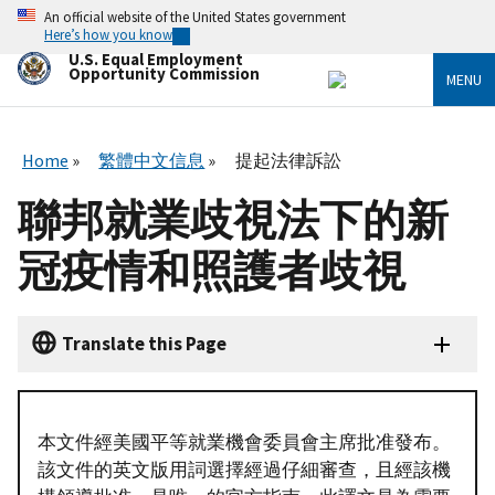
Skip
An official website of the United States government
to
Here’s how you know
main
U.S. Equal Employment
content
Opportunity Commission
MENU
Home
繁體中文信息
提起法律訴訟
聯邦就業歧視法下的新
冠疫情和照護者歧視
Translate this Page
本文件經美國平等就業機會委員會主席批准發布。
該文件的英文版用詞選擇經過仔細審查，且經該機