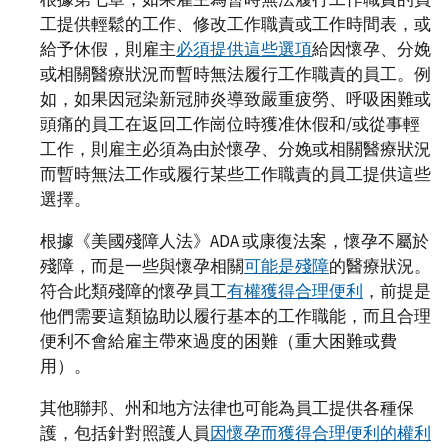
工提供輕鬆的工作、修改工作職責或工作時間表，或
給予休假，則雇主
必須提供這些選項
給因懷孕、分娩
或相關醫療狀況而暫時無法履行工作職責的員工。例
如，如果因冠染新冠肺炎導致嚴重疲勞、呼吸困難或
頭痛的員工在返回工作崗位時獲准休假和/或從事輕
工作，則雇主必須為由於懷孕、分娩或相關醫療狀況
而暫時無法工作或履行某些工作職責的員工提供這些
選擇。
根據《美國殘障人法》ADA 或康復法案，懷孕不屬於
殘障，而是一些與懷孕相關
可能是殘障
的醫療狀況。
符合此類殘障的懷孕員工
有權獲得合理便利
，前提是
他們需要這類協助以履行基本的工作職能，而且合理
便利不會給雇主帶來過度的困難（重大困難或費
用）。
其他聯邦、州和地方法律也可能為員工提供各種保
護，包括針對照護人員
因懷孕而獲得合理便利的權利