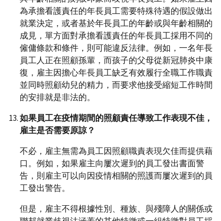
為承擔看護責任的年長員工需要特殊待遇的假設做出
就業決定，或者基於年長員工的年齡或與年齡相關的
成見，單方面對承擔看護責任的年長員工採用不同的
僱傭條款和條件，則可能違反法律。例如，一名年長
員工人正在照顧孫輩，而孩子的父母從新冠肺炎中康
復，雇主因擔心年長員工缺乏有效履行全職工作職責
並同時照顧幼兒的精力，而要求他接受縮短工作時間
的安排就是非法的。
如果員工在疫情期間的照顧責任導致工作表現不佳，
雇主是否需要原諒？
不必，雇主無需為員工因照顧職責表現欠佳而提供藉
口。例如，如果雇主向屢次遲到的員工發出書面警
告，則雇主可以向因疫情相關的照護而屢次遲到的員
工發出警告。
但是，雇主不得根據性別、種族、與殘障人的關係或
聯邦就業歧視法涵蓋的其他特徵或一組特徵對員工採