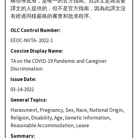
構領導批准，是唯一的官方指南。此譯文是為需要
譯文的人提供的，但不是官方指南，因為此譯文沒
有經過同樣嚴格的審查和批准程序。
OLC Control Number
EEOC-NVTA- 2022-1
Concise Display Name
TA on the COVID-19 Pandemic and Caregiver
Discrimination
Issue Date
03-14-2022
General Topics
Harassment, Pregnancy, Sex, Race, National Origin,
Religion, Disability, Age, Genetic Information,
Reasonable Accommodation, Leave
Summary