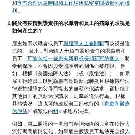
和
享有合理休息時間和工作場所私密空間擠母乳的權
利
。
關於有疫情照護責任的求職者和員工的殘障的歧視是
如何產生的？
雇主如因求職者或員工
與殘障人士有關聯
而歧視是違
法的。 因此，對殘障人士負有照顧責任的求職者和
員工（
可能包括一些患有新冠或長期新冠的個人
）將
受到保護，不會因與受照護者的關係而被歧視。 例
如，根據《美國殘障人法》（或《康復法》），如果
雇主拒絕員工以照顧患有長期新冠肺炎且根據這些法
律屬於殘障的父母而提出的無薪休假請求，卻批准了
其他員工的無薪休假請求，則屬於違法行為。 根據
具體情況，這也可能違反勞工部執行的
《家庭和醫療
休假法
》或類似的
州
或地方法律。
例如，員工照護的一名患有精神殘障的兒童在疫情大
流行期間病情惡化，如果雇主假設員工無法完全投入