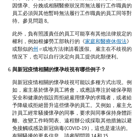
因懷孕、分娩或相關醫療狀況而無法履行工作職責的
員工必須與其他暫時無法履行工作職責的員工同等對
待。參見問題 8。
此外，負有照護責任的員工可能享有其他法律規定的
權利，例如根據勞工部執行的《
家庭和醫療休假法
》
或類似的
州
或地方法律請看護假。 雇主在不歧視的
情況下，也可以自行決定向員工提供此類便利。
與新冠疫情相關的懷孕歧視有哪些例子？
與新冠疫情相關的懷孕歧視可能以多種方式出現。例
如，雇主基於懷孕員工將會，或應該專注於確保孕期
安全和健康的假設而拒絕雇用懷孕的求職者，或者給
予降級或拒絕晉升這些懷孕的員工。又例如，雇主允
許員工經常騷擾懷孕的同事，要求與同事保持身體距
離、改變工作時間表、遠程辦公或採取其他措施以避
免接觸或感染新冠病毒(COVID-19 )，這也是違法的。
有關騷擾的更多信息，請參閱問題 14 和 15。