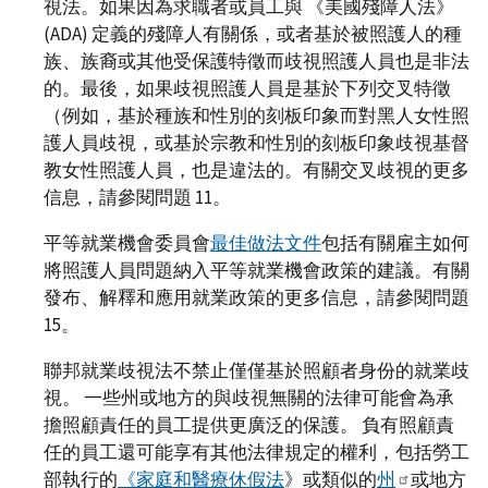
視法。如果因為求職者或員工與 《美國殘障人法》
(ADA) 定義的殘障人有關係，或者基於被照護人的種
族、族裔或其他受保護特徵而歧視照護人員也是非法
的。最後，如果歧視照護人員是基於下列交叉特徵
（例如，基於種族和性別的刻板印象而對黑人女性照
護人員歧視，或基於宗教和性別的刻板印象歧視基督
教女性照護人員，也是違法的。有關交叉歧視的更多
信息，請參閱問題 11。
平等就業機會委員會
最佳做法文件
包括有關雇主如何
將照護人員問題納入平等就業機會政策的建議。有關
發布、解釋和應用就業政策的更多信息，請參閱問題
15。
聯邦就業歧視法不禁止僅僅基於照顧者身份的就業歧
視。 一些州或地方的與歧視無關的法律可能會為承
擔照顧責任的員工提供更廣泛的保護。 負有照顧責
任的員工還可能享有其他法律規定的權利，包括勞工
部執行的
《家庭和醫療休假法
》或類似的
州
或地方