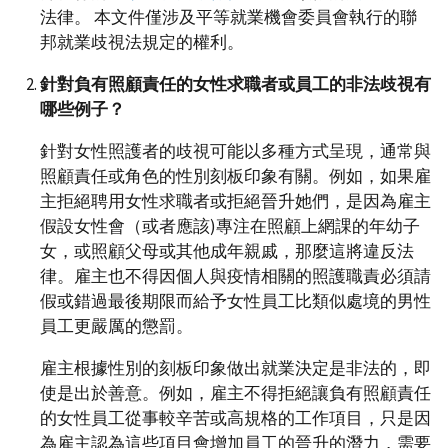
法律。 本文件僅涉及平等就業機會委員會執行的聯
邦就業歧視法規定的權利。
針對負有照顧責任的女性求職者或員工的非法歧視有
哪些例子？
針對女性照護者的歧視可能以多種方式呈現，通常與
照顧責任或角色的性別刻板印象有關。例如，如果雇
主拒絕聘用女性求職者或拒絕晉升她們，是因為雇主
假設女性會（或者應該)專注在照顧上網課的年幼子
女，或照顧父母或其他成年親戚，那麼這將違反法
律。雇主也不得因個人與疫情相關的照護職責必須請
假或錯過最後期限而給予女性員工比類似處境的男性
員工更嚴厲的懲罰。
雇主根據性別的刻板印象做出就業決定是非法的，即
使是出於善意。例如，雇主不得拒絕讓負有照顧責任
的女性員工從事較辛苦或高規格的工作項目，只是因
為雇主認為這些項目會增加員工的晉升的潛力，需要