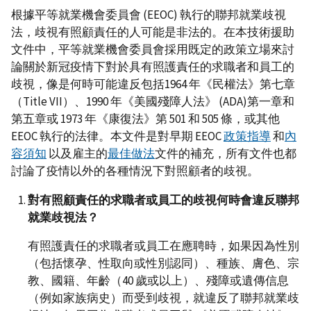
根據平等就業機會委員會 (EEOC) 執行的聯邦就業歧視
法，歧視有照顧責任的人可能是非法的。在本技術援助
文件中，平等就業機會委員會採用既定的政策立場來討
論關於新冠疫情下對於具有照護責任的求職者和員工的
歧視，像是何時可能違反包括1964 年《民權法》第七章
（Title VII）、1990 年《美國殘障人法》 (ADA)第一章和
第五章或 1973 年《康復法》第 501 和 505 條，或其他
EEOC 執行的法律。本文件是對早期 EEOC
政策指導
和
內
容須知
以及雇主的
最佳做法
文件的補充，所有文件也都
討論了疫情以外的各種情況下對照顧者的歧視。
對有照顧責任的求職者或員工的歧視何時會違反聯邦
就業歧視法？
有照護責任的求職者或員工在應聘時，如果因為性別
（包括懷孕、性取向或性別認同）、種族、膚色、宗
教、國籍、年齡（40 歲或以上）、殘障或遺傳信息
（例如家族病史）而受到歧視，就違反了聯邦就業歧