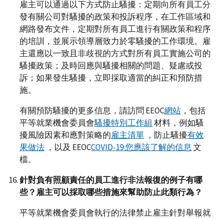
雇主可以通過以下方式防止騷擾：定期向所有員工分
發有關公司對騷擾的政策和投訴程序，在工作區域和
網路發布文件，定期對所有員工進行有關政策和程序
的培訓，並展示領導層致力於零騷擾的工作環境。雇
主還應以一致且非歧視的方式對所有員工實施公司的
騷擾政策；及時回應與騷擾相關的問題、疑慮或投
訴；如果發生騷擾，立即採取適當的糾正和預防措
施。
有關預防騷擾的更多信息，請訪問 EEOC
網站
，包括
平等就業機會委員會
騷擾特別工作組
材料，例如騷
擾風險因素和應對策略的
雇主清單
，防止騷擾
有效
果做法
，以及 EEOC
COVID-19 您應該了解的信息
文
檔。
針對負有照顧責任的員工進行非法報復的例子有哪
些？雇主可以採取哪些措施來幫助防止此類行為？
平等就業機會委員會執行的法律禁止雇主針對舉報就