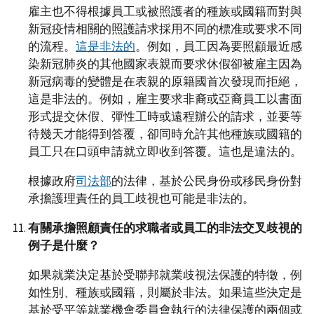
雇主也不得根據員工或被照護者的種族或國籍而對與
新冠疫情相關的照護請求採用不同的標准或要求不同
的流程。
這是非法的
。例如，員工因為要照顧最近感
染新冠肺炎的其他國家表親而要求休假卻被雇主因為
新冠病毒的變體是在表親的原籍國首次發現而拒絕，
這是非法的。例如，雇主要求非裔或亞裔員工以書面
形式提交休假、彈性工時或遠程辦公的請求，並要等
待幾天才能得到答覆，卻同時允許其他種族或國籍的
員工只在口頭申請就立即收到答覆。這也是違法的。
根據政府
司法部
的法律，基於公民身份或移民身份對
承擔護理責任的員工歧視也可能是非法的。
有關承擔照顧責任的求職者或員工的非法交叉歧視的
例子是什麼？
如果就業決定基於受聯邦就業歧視法保護的特徵，例
如性別、種族或國籍，則屬於非法。如果這些決定是
基於受平等就業機會委員會執行的法律保護的兩個或