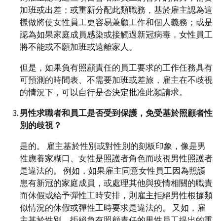
加班或出差；或重新分配此類職務，基於雇主認為這
樣做將使女性員工更容易兼顧工作和個人義務；或是
認為如果家庭成員感染或接觸過新冠病毒，女性員工
將不能或不願加班或遠離家人。
但是，如果負有照顧責任的員工要求的工作任務具有
可預測的時間表、不需要加班或差旅，雇主在不歧視
的情況下，可以自行是否決定批准此類請求。
男性求職者和員工是否受到保護
，免受基於照顧者性
別的歧視？
是的。 雇主基於性別或對性別的刻板印象，像是男
性應養家糊口、女性是照護者角色而歧視男性照護者
是違法的。 例如，如果雇主同意女性員工因為照護
患有新冠的家庭成員，或處理其他與疫情相關的職責
而休假或給予彈性工時安排，則雇主拒絕男性根據類
似情況的休假或彈性工時要求是違法的。 又如，雇
主基於性別，拒絕負有照顧責任的男性員工提出的重