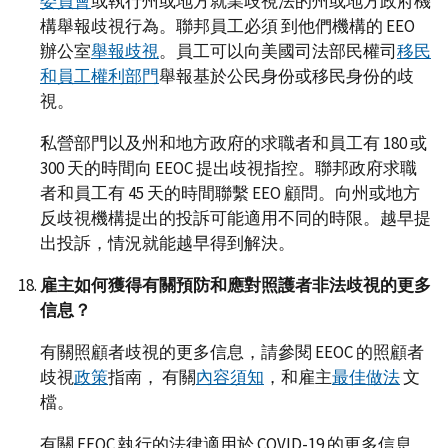
委員會
或執行州或地方就業歧視法的州或地方政府機
構舉報歧視行為。聯邦員工必須 到他們機構的 EEO
辦公室
舉報歧視
。員工可以向美國司法部民權司
移民
和員工權利部門
舉報基於公民身份或移民身份的歧
視。
私營部門以及州和地方政府的求職者和員工有 180 或
300 天的時間向 EEOC 提出歧視指控。聯邦政府求職
者和員工有 45 天的時間聯繫 EEO 顧問。向州或地方
反歧視機構提出的投訴可能適用不同的時限。越早提
出投訴，情況就能越早得到解決。
雇主如何獲得有關預防和應對照護者非法歧視的更多
信息？
有關照顧者歧視的更多信息，請參閱 EEOC 的照顧者
歧視
政策
指南， 有關
內容須知
，和雇主
最佳做法
文
檔。
有關 EEOC 執行的法律適用於 COVID-19 的更多信息，