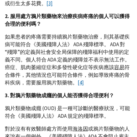
或衍生太多花費。
[3]
2. 服用處方鴉片類藥物來治療疾病疼痛的個人可以獲得
合理的便利嗎？
如果患者的疼痛需要持續鴉片類藥物治療，則其基礎疾
病可能符合《美國殘障人法》 ADA 殘障標準。 ADA 對
“殘障”的定義與社會安全局保障的殘障福利中使用的定
義不同。個人符合 ADA 定義的殘障並不表示無法工作。
癌症、肌肉萎縮症症和多發性硬化症等疾病應該
容易
符
合條件，其他情況也可能符合條件，例如導致疼痛的骨
科疾病，需要服用鴉片類藥物。
[4]
3. 對鴉片類藥物成癮的個人能否獲得合理便利？
鴉片類藥物成癮 (OUD) 是一種可診斷的醫療狀況，可能
符合《美國殘障人法》 ADA 規定的殘障標準。
對於沒有有效醫師處方而使用
海洛因
或鴉片類藥物的人
來說有一個例外。《美國殘障人法》ADA 不會阻止雇主