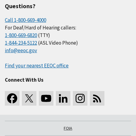
Questions?
Call 1-800-669-4000
For Deaf/Hard of Hearing callers:
1-800-669-6820
(TTY)
1-844-234-5122
(ASL Video Phone)
info@eeoc.gov
Find your nearest EEOC office
Connect With Us
FOIA