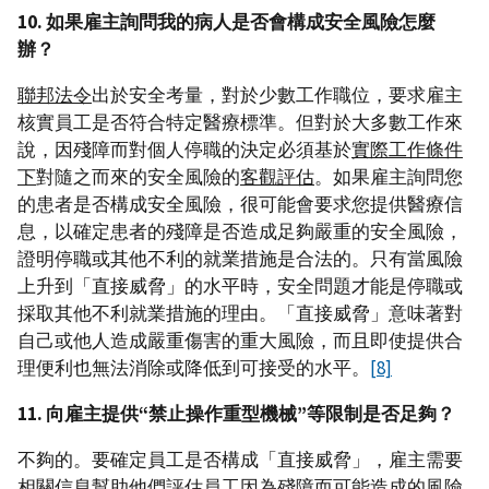
10. 如果雇主詢問我的病人是否會構成安全風險怎麼
辦？
聯邦法令
出於安全考量，對於少數工作職位，要求雇主
核實員工是否符合特定醫療標準。但對於大多數工作來
說，因殘障而對個人停職的決定必須基於
實際工作條件
下
對隨之而來的安全風險的
客觀評估
。如果雇主詢問您
的患者是否構成安全風險，很可能會要求您提供醫療信
息，以確定患者的殘障是否造成足夠嚴重的安全風險，
證明停職或其他不利的就業措施是合法的。只有當風險
上升到「直接威脅」的水平時，安全問題才能是停職或
採取其他不利就業措施的理由。「直接威脅」意味著對
自己或他人造成嚴重傷害的重大風險，而且即使提供合
理便利也無法消除或降低到可接受的水平。
[8]
11. 向雇主提供“禁止操作重型機械”等限制是否足夠？
不夠的。要確定員工是否構成「直接威脅」，雇主需要
相關信息幫助他們評估員工因為殘障而可能造成的風險