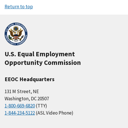
Return to top
U.S. Equal Employment
Opportunity Commission
EEOC Headquarters
131 M Street, NE
Washington, DC 20507
1-800-669-6820
(TTY)
1-844-234-5122
(ASL Video Phone)