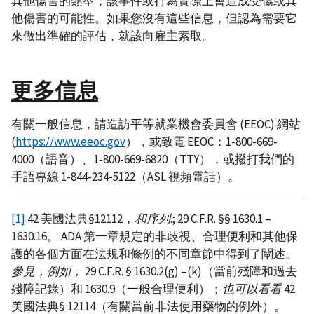
其他傷害的類型；該事件或行為實際上會造成受傷或其
他傷害的可能性。如果您沒有這些信息，但認為需要它
來做出準確的評估，就該向雇主索取。
更多信息
有關一般信息，請造訪平等就業機會委員會 (EEOC) 網站
(
https://www.eeoc.gov
），或致電 EEOC：1-800-669-
4000（語音）、1-800-669-6820（TTY），或撥打我們的
手語專線 1-844-234-5122（ASL 視頻電話）。
[1]
42 美國法典§12112，
和序列
.; 29 C.F.R. §§ 1630.1 –
1630.16。 ADA 第一章規定的非歧視、合理便利和其他保
護的各個方面在法規和條例的不同章節中得到了闡述。
參見，例如，
29 C.F.R. § 1630.2(g) –(k)（當前殘障和過去
殘障記錄）和 1630.9（一般合理便利）；
也可以看看
42
美國法典§ 12114（有關當前非法使用藥物的例外）。