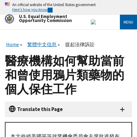
Skip
An official website of the United States government
to
Here’s how you know
main
U.S. Equal Employment
content
Opportunity Commission
MENU
Home
繁體中文信息
提起法律訴訟
醫療機構如何幫助當前
和曾使用鴉片類藥物的
個人保住工作
Translate this Page
本文件經美國平等就業機會委員會主席批准發布。