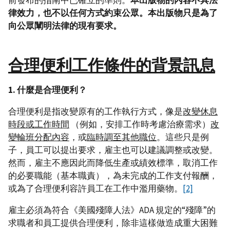
律效力，也不以任何方式約束公眾。本出版物只是為了
向公眾闡明法律的現有要求。
合理便利工作條件的背景訊息
1. 什麼是合理便利？
合理便利是指改變原有的工作執行方式，像是
改變休息
時段或工作時間
（例如，安排工作時考慮治療需求）
改
變輪班分配內容
，或
臨時調至其他職位
。這些只是例
子，員工可以提出要求，雇主也可以建議調整或改變。
然而，雇主不應因此而降低生產或績效標準，取消工作
的必要職能（基本職責），為未完成的工作支付報酬，
或為了合理便利容許員工在工作中濫用藥物。
[2]
雇主必須為符合《美國殘障人法》ADA 規定的“殘障”的
求職者和員工提供合理便利，除非這樣做造成重大困難