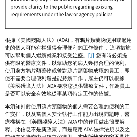
provide clarity to the public regarding existing
requirements under the law or agency policies.
根據《美國殘障人法》(ADA)，有鴉片類藥物使用或濫用
史的個人可能有權獲得
合理便利的工作條件
，
這項措施
可以幫助個人繼續就業和接受
治療
。
[1]
您有時必須提
供有限的醫療文件，以幫助您的病人獲得合理的便利。
使用處方鴉片類藥物或曾對鴉片類藥物成癮的員工，即
使不需要合理便利還是能持續工作，雇主仍可以根據
《美國殘障人法》 ADA 要求您提供醫療文件，作為員工
是否可以安全有效地從事某項特定工作的依據。
本須知針對使用鴉片類藥物的個人需要合理的便利的工
作安排，以及當個人安全執行工作能力出現問題時，醫
療機構在 《美國殘障人法》ADA 中的作用做出簡要解
釋。此信息不是新政策，而是應用 ADA 法律法規以及之
前發布的指南中已確立的準則。
本出版物的內容不具法