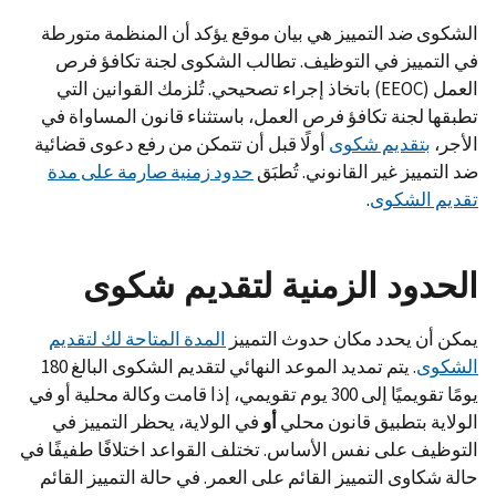
الشكوى ضد التمييز هي بيان موقع يؤكد أن المنظمة متورطة
في التمييز في التوظيف. تطالب الشكوى لجنة تكافؤ فرص
العمل (EEOC) باتخاذ إجراء تصحيحي. تُلزمك القوانين التي
تطبقها لجنة تكافؤ فرص العمل، باستثناء قانون المساواة في
الأجر،
بتقديم شكوى
أولًا قبل أن تتمكن من رفع دعوى قضائية
ضد التمييز غير القانوني. تُطبَق
حدود زمنية صارمة على مدة
تقديم الشكوى
.
الحدود الزمنية لتقديم شكوى
يمكن أن يحدد مكان حدوث التمييز
المدة المتاحة لك لتقديم
الشكوى
. يتم تمديد الموعد النهائي لتقديم الشكوى البالغ 180
يومًا تقويميًا إلى 300 يوم تقويمي، إذا قامت وكالة محلية أو في
الولاية بتطبيق قانون محلي
أو
في الولاية، يحظر التمييز في
التوظيف على نفس الأساس. تختلف القواعد اختلافًا طفيفًا في
حالة شكاوى التمييز القائم على العمر. في حالة التمييز القائم