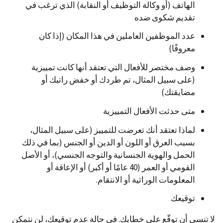
الهاتف (أو وكالة التوظيف أو النقابة) الذي ترغب في
تقديم شكوى ضده
عدد الموظفين العاملين في هذا المكان (إذا كان
معروفًا)
وصف مختصر للأفعال التي تعتقد أنها كانت تمييزية
(على سبيل المثال، تم طردك أو خفض راتبك أو
مضايقتك)
متى حدثت الأفعال التمييزية
لماذا تعتقد أنك تعرضت للتمييز (على سبيل المثال،
بسبب العرق أو اللون أو الدين أو الجنس (بما في ذلك
الحمل والهوية الجنسانية والتوجه الجنسي)، أو الأصل
القومي أو العمر (40 عامًا أو أكبر) أو الإعاقة أو
المعلومات الوراثية أو الانتقام.
توقيعك
لا تنسى أن توقّع على خطابك. في حالة عدم توقيعك، لن نتمكن