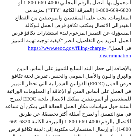
المعمول بها، اتصل بالرقم المجاني 4000-669-800-1 أو
6820-669-800-1 (المبرقة الكاتبة "TTY") لمزيد من
المعلومات. يجب على المتقدمين والموظفين من القطاع
الفيدرالي الاتصال بمكتب تكافؤ فرص العمل للوكالة
المسؤولة عن التمييز المزعوم لبدء استشارات تكافؤ فرص
العمل. لمزيد من التفاصيل، انظر "كيفية توجيه تهمة التمييز
في العمل"،
https://www.eeoc.gov/filing-charge-
.
discrimination
بالإضافة إلى حظر
البند السابع للتمييز على أساس الدين
والعِرق واللون والأصل القومي والجنس، تفرض لجنة تكافؤ
فرص العمل (EEOC) القوانين الفيدرالية التي تحظر التمييز
في العمل على أساس السن أو الإعاقة أو المعلومات الوراثية
للمتقدمين أو الموظفين. يمكنك الاتصال بلجنة EEOC لطرح
أسئلة حول سياسات مكان العمل الفعالة التي يمكن أن تساعد
في منع التمييز، أو
لطرح
أسئلة أكثر تخصصًا، عن طريق
الاتصال بالرقم 4000-669-800-1 (المبرقة الكاتبة 6820-669-
800-1)، أو إرسال استفسارات مكتوبة إلى: لجنة تكافؤ فرص