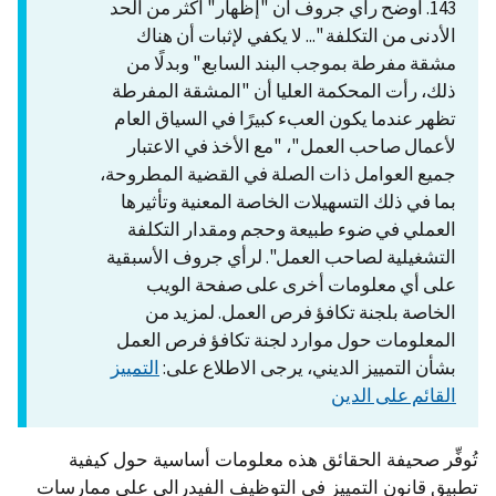
143. أوضح رأي جروف أن "إظهار" أكثر من الحد
الأدنى من التكلفة "... لا يكفي لإثبات أن هناك
مشقة مفرطة بموجب البند السابع." وبدلًا من
ذلك، رأت المحكمة العليا أن "المشقة المفرطة
تظهر عندما يكون العبء كبيرًا في السياق العام
لأعمال صاحب العمل"، "مع الأخذ في الاعتبار
جميع العوامل ذات الصلة في القضية المطروحة،
بما في ذلك التسهيلات الخاصة المعنية وتأثيرها
العملي في ضوء طبيعة وحجم ومقدار التكلفة
التشغيلية لصاحب العمل". لرأي جروف الأسبقية
على أي معلومات أخرى على صفحة الويب
الخاصة بلجنة تكافؤ فرص العمل. لمزيد من
المعلومات حول موارد لجنة تكافؤ فرص العمل
بشأن التمييز الديني، يرجى الاطلاع على:
التمييز
القائم على الدين
تُوفِّر صحيفة الحقائق هذه معلومات أساسية حول كيفية
تطبيق قانون التمييز في التوظيف الفيدرالي على ممارسات