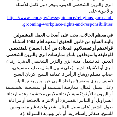
الزي والتزين الشخصي الديني. يتوفر دليل كامل للأسئلة
والأجوبة على
https://www.eeoc.gov/laws/guidance/religious-garb-and-
.
grooming-workplace-rights-and-responsibilities
في معظم الحالات، يجب على أصحاب العمل المشمولين
بالبند
السابع من قانون الحقوق المدنية لعام 1964 استثناء
قواعدهم أو تفضيلاتهم المعتادة من أجل السماح للمتقدمين
للوظيفة والموظفين باتباع ممارسات الزي والتزين الشخصي
الديني
. قد تشمل أمثلة الزي والتزين الشخصي الديني: ارتداء
الزي أو الأشياء الدينية (على سبيل المثال، صليب مسيحي،
حجاب مسلم (وشاح الرأس)، عمامة السيخ، كربان السيخ
(سيف رمزي مصغر)؛ مراعاة النهي عن لبس بعض الثياب
(على سبيل المثال، ممارسة المسلمة أو المسيحية الخمسينية
أو اليهودية الأرثوذكسية لارتداء ملابس محتشمة وعدم ارتداء
السراويل أو التنانير القصيرة)؛ أو الالتزام بالحلاقة أو مراعاة
طول الشعر (على سبيل المثال، شعر ولحية غير مقصوصين
للسيخ، ضفائر راستافارية، أو بايز يهودية (السوالف)).