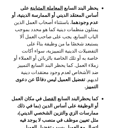
يحظر
البند
السابع
المعاملة المتباينة
على
أساس المعتقَد الديني أو الممارسة الدينية، أو
عدم وجودهما.
باستثناء أصحاب العمل الذين
يمثلون منظمات دينية كما هو محدد بموجب
الباب السابع، يجب على صاحب العمل ألا
يستبعد شخصًا ما من وظيفة بناءً على
التفضيلات الدينية التمييزية، سواء أكانت
خاصة به أو تلك الخاصة بالزبائن أو العملاء أو
زملاء العمل. كما يحظر
البند السابع التمييز
ضد الأشخاص لعدم وجود معتقدات دينية
لديهم.
تفضيل العميل ليس دفاعًا عن دعوى
التمييز.
كما يحظر
البند
السابع
الفصل
في مكان العمل
أو الوظيفة على أساس الدين (بما في ذلك
ممارسات الزي والتزين الشخصي الديني)،
مثل تعيين موظف في منصب لا يوجد فيه
اتصال مع العميل بسبب تفضيل العميل