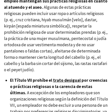
empleo mantengan sus prácticas religiosas en cuanto
al atuendo y el aseo.
Algunas de estas prácticas
religiosas pueden incluir usar ropa o artículos religiosos
(p. ej., cruz cristiana, hiyab musulmán [velo], dastar,
kirpán [espada miniatura simbólica]), respetar la
prohibición religiosa de usar determinadas prendas (p. ej.,
la práctica de una mujer musulmana, pentecostal o judía
ortodoxa de usar vestimenta modesta y de no usar
pantalones o faldas cortas), afeitarse de determinada
forma o mantener cierta longitud del cabello (p. ej., el
cabello y la barba sin cortar del sijismo, las rastas rastafari
o el peyet judío).
El Título VII prohíbe el
trato desigual
por creencias
o prácticas religiosas o la carencia de estas
últimas.
A excepción de los empleadores que son
organizaciones religiosas según la definición del Título
VII, un empleador no debe excluir a una persona de un
trabajo por preferencias religiosas discriminatorias, ya