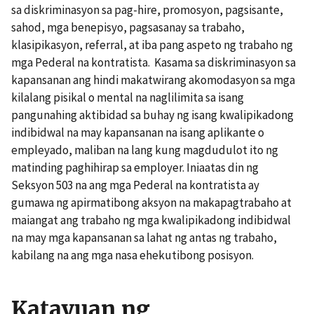
sa diskriminasyon sa pag-hire, promosyon, pagsisante,
sahod, mga benepisyo, pagsasanay sa trabaho,
klasipikasyon, referral, at iba pang aspeto ng trabaho ng
mga Pederal na kontratista. Kasama sa diskriminasyon sa
kapansanan ang hindi makatwirang akomodasyon sa mga
kilalang pisikal o mental na naglilimita sa isang
pangunahing aktibidad sa buhay ng isang kwalipikadong
indibidwal na may kapansanan na isang aplikante o
empleyado, maliban na lang kung magdudulot ito ng
matinding paghihirap sa employer. Iniaatas din ng
Seksyon 503 na ang mga Pederal na kontratista ay
gumawa ng apirmatibong aksyon na makapagtrabaho at
maiangat ang trabaho ng mga kwalipikadong indibidwal
na may mga kapansanan sa lahat ng antas ng trabaho,
kabilang na ang mga nasa ehekutibong posisyon.
Katayuan ng