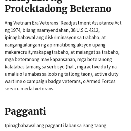
Protektadong Beterano
Ang Vietnam Era Veterans’ Readjustment Assistance Act
ng 1974, bilang naamyendahan, 38 U.S.C. 4212,
ipinagbabawal ang diskriminasyon sa trabaho, at
nangangailangan ng apirmatibong aksyon upang
makarecruit,makapagtrabaho, at maiangat sa trabaho,
mga beteranong may kapansanan, mga beteranong
kalalabas lamang sa serbisyo (hal., mga active duty na
umalis o lumabas sa loob ng tatlong taon), active duty
wartime o campaign badge veterans, o Armed Forces
service medal veterans.
Pagganti
Ipinagbabawal ang pagganti laban sa isang taong