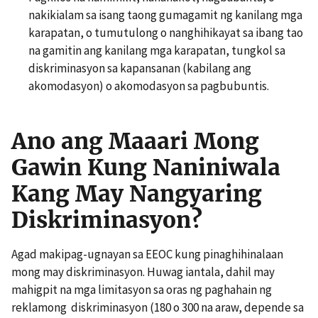
nakikialam sa isang taong gumagamit ng kanilang mga
karapatan, o tumutulong o nanghihikayat sa ibang tao
na gamitin ang kanilang mga karapatan, tungkol sa
diskriminasyon sa kapansanan (kabilang ang
akomodasyon) o akomodasyon sa pagbubuntis.
Ano ang Maaari Mong
Gawin Kung Naniniwala
Kang May Nangyaring
Diskriminasyon?
Agad makipag-ugnayan sa EEOC kung pinaghihinalaan
mong may diskriminasyon. Huwag iantala, dahil may
mahigpit na mga limitasyon sa oras ng paghahain ng
reklamong diskriminasyon (180 o 300 na araw, depende sa