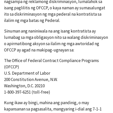
nagsampa ng reklamong diskriminasyon, lumalahok sa
isang paglilitis ng OFCCP, o kaya naman ay sumasalungat
ito sa diskriminasyon ng mga pederal na kontratista sa
ilalim ng mga batas ng Pederal.
Sinuman ang naniniwala na ang isang kontratista ay
lumabag sa mga obligasyon nito sa walang diskriminasyon
o apirmatibong aksyon sa ilalim ng mga awtoridad ng
OFCCP ay agad na makipag-ugnayan sa:
The Office of Federal Contract Compliance Programs
(OFCCP)
U.S. Department of Labor
200 Constitution Avenue, N.W.
Washington, D.C. 20210
1-800-397-6251 (toll-free)
Kung ikaw ay bingi, mahina ang pandinig, o may
kapansanan sa pagsasalita, mangyaring i-dial ang 7-1-1