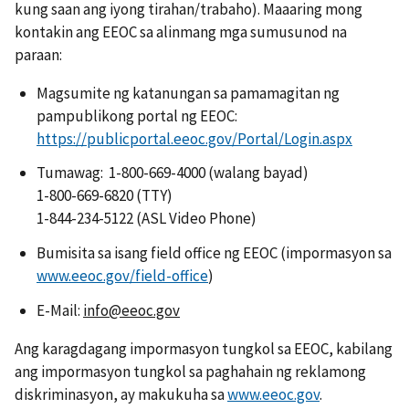
kung saan ang iyong tirahan/trabaho). Maaaring mong
kontakin ang EEOC sa alinmang mga sumusunod na
paraan:
Magsumite ng katanungan sa pamamagitan ng
pampublikong portal ng EEOC:
https://publicportal.eeoc.gov/Portal/Login.aspx
Tumawag: 1-800-669-4000 (walang bayad)
1-800-669-6820 (TTY)
1-844-234-5122 (ASL Video Phone)
Bumisita sa isang field office ng EEOC (impormasyon sa
www.eeoc.gov/field-office
)
E-Mail:
info@eeoc.gov
Ang karagdagang impormasyon tungkol sa EEOC, kabilang
ang impormasyon tungkol sa paghahain ng reklamong
diskriminasyon, ay makukuha sa
www.eeoc.gov
.