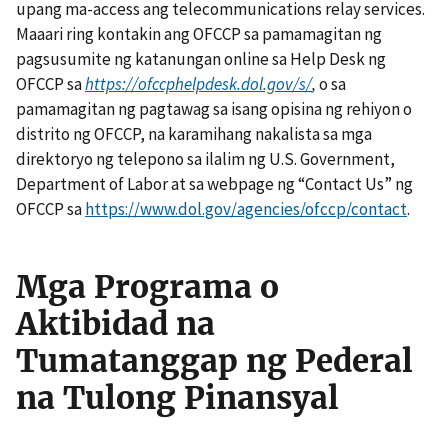
upang ma-access ang telecommunications relay services.
Maaari ring kontakin ang OFCCP sa pamamagitan ng
pagsusumite ng katanungan online sa Help Desk ng
OFCCP sa
https://ofccphelpdesk.dol.gov/s/
,
o sa
pamamagitan ng pagtawag sa isang opisina ng rehiyon o
distrito ng OFCCP, na karamihang nakalista sa mga
direktoryo ng telepono sa ilalim ng U.S. Government,
Department of Labor at sa webpage ng “Contact Us” ng
OFCCP sa
https://www.dol.gov/agencies/ofccp/contact
.
Mga Programa o
Aktibidad na
Tumatanggap ng Pederal
na Tulong Pinansyal