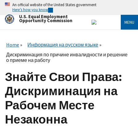
Skip
An official website of the United States government
to
Here’s how you know
main
U.S. Equal Employment
content
Opportunity Commission
MENU
Home
Информация на русском языке
Дискриминация по причине инвалидности и решение
о приеме на работу
Знайте Свои Права:
Дискриминация на
Рабочем Месте
Незаконна