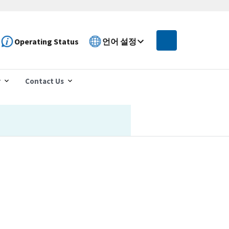
Operating Status
언어 설정
r
Contact Us