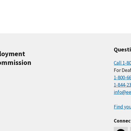
Quest
ployment
ommission
Call 1-8
For Deaf
1-800-6
1-844-2
info@ee
Find you
Connec