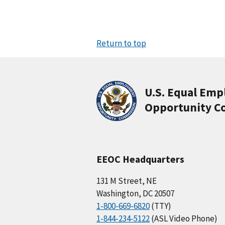
Return to top
U.S. Equal Em
Opportunity C
EEOC Headquarters
131 M Street, NE
Washington, DC 20507
1-800-669-6820
(TTY)
1-844-234-5122
(ASL Video Phone)