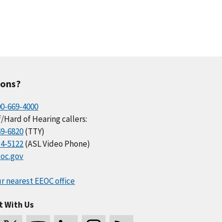
ions?
00-669-4000
/Hard of Hearing callers:
69-6820
(TTY)
34-5122
(ASL Video Phone)
oc.gov
r nearest EEOC office
t With Us