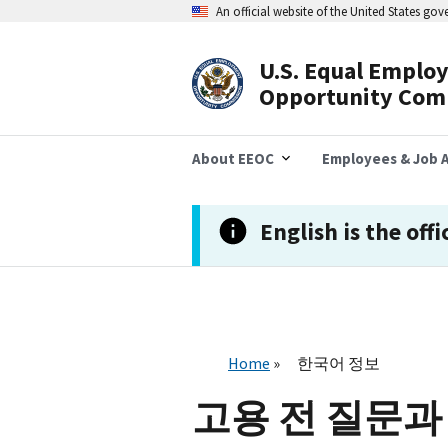
주
An official website of the United States go
요
콘
텐
U.S. Equal Emplo
츠
Header
Opportunity Com
로
건
Navigation
너
뛰
About EEOC
Employees & Job A
기
English is the offi
Home
한국어 정보
고용 전 질문과