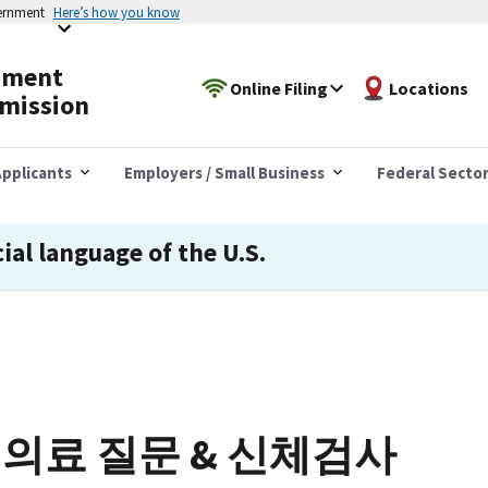
vernment
Here’s how you know
yment
Online Filing
Locations
mission
pplicants
Employers / Small Business
Federal Secto
cial language of the U.S.
 의료 질문 & 신체검사