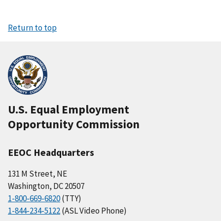
Return to top
U.S. Equal Employment
Opportunity Commission
EEOC Headquarters
131 M Street, NE
Washington, DC 20507
1-800-669-6820
(TTY)
1-844-234-5122
(ASL Video Phone)