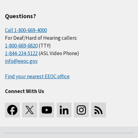
Questions?
Call 1-800-669-4000
For Deaf/Hard of Hearing callers:
1-800-669-6820
(TTY)
1-844-234-5122
(ASL Video Phone)
info@eeoc.gov
Find your nearest EEOC office
Connect With Us