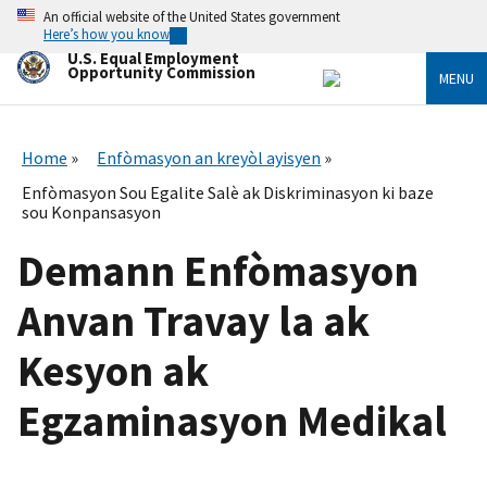
Skip
An official website of the United States government
to
Here’s how you know
main
U.S. Equal Employment
content
Opportunity Commission
MENU
Home
Enfòmasyon an kreyòl ayisyen
Enfòmasyon Sou Egalite Salè ak Diskriminasyon ki baze
sou Konpansasyon
Demann Enfòmasyon
Anvan Travay la ak
Kesyon ak
Egzaminasyon Medikal