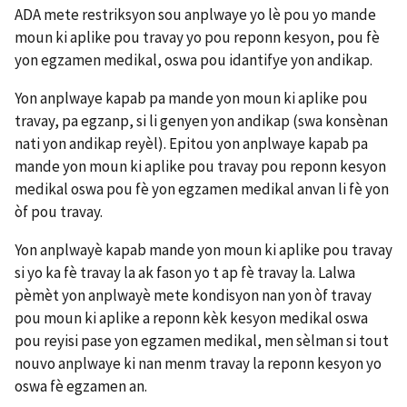
ADA mete restriksyon sou anplwaye yo lè pou yo mande
moun ki aplike pou travay yo pou reponn kesyon, pou fè
yon egzamen medikal, oswa pou idantifye yon andikap.
Yon anplwaye kapab pa mande yon moun ki aplike pou
travay, pa egzanp, si li genyen yon andikap (swa konsènan
nati yon andikap reyèl). Epitou yon anplwaye kapab pa
mande yon moun ki aplike pou travay pou reponn kesyon
medikal oswa pou fè yon egzamen medikal anvan li fè yon
òf pou travay.
Yon anplwayè kapab mande yon moun ki aplike pou travay
si yo ka fè travay la ak fason yo t ap fè travay la. Lalwa
pèmèt yon anplwayè mete kondisyon nan yon òf travay
pou moun ki aplike a reponn kèk kesyon medikal oswa
pou reyisi pase yon egzamen medikal, men sèlman si tout
nouvo anplwaye ki nan menm travay la reponn kesyon yo
oswa fè egzamen an.