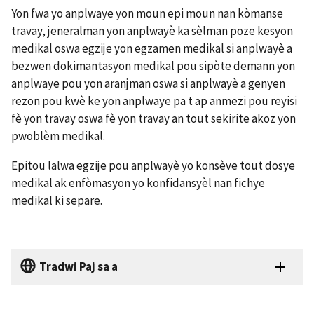
Yon fwa yo anplwaye yon moun epi moun nan kòmanse
travay, jeneralman yon anplwayè ka sèlman poze kesyon
medikal oswa egzije yon egzamen medikal si anplwayè a
bezwen dokimantasyon medikal pou sipòte demann yon
anplwaye pou yon aranjman oswa si anplwayè a genyen
rezon pou kwè ke yon anplwaye pa t ap anmezi pou reyisi
fè yon travay oswa fè yon travay an tout sekirite akoz yon
pwoblèm medikal.
Epitou lalwa egzije pou anplwayè yo konsève tout dosye
medikal ak enfòmasyon yo konfidansyèl nan fichye
medikal ki separe.
Tradwi Paj sa a