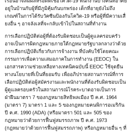
เรือนอาจสัมผัสหรือติดเชื้อโควิด
-19
พนักงานบางคนที่อาศัย
อยู่ในบ้านกับผู้ที่มีภูมิคุ้มกันบกพร่อง เด็กที่อายุยังไม่ถึง
เกณฑ์ในการได้รับวัคซีนป้องกันโควิด
-19
หรือผู้ที่มีความเสื่
ยงอื่น ๆ อาจลังเลที่จะกลับเข้าไปในสถานที่ทำงาน
การเลือกปฏิบัติต่อผู้ที่ต้องรับผิดชอบเป็นผู้ดูแลครอบครัว
อาจเป็นการผิดกฎหมายภายใต้กฎหมายรัฐบาลกลางว่าด้วย
การเลือกปฏิบัติเกี่ยวกับการจ้างงาน ที่บังคับใช้โดยคณะ
กรรมการเพื่อความเสมอภาคในการทำงาน
(EEOC)
ใน
เอกสารความช่วยเหลือทางเทคนิคฉบับนี้
EEOC
ใช้จุดยืน
ทางนโยบายที่เป็นที่ยอมรับ เพื่ออภิปรายสถานการณ์ที่การ
เลือกปฏิบัติต่อผู้สมัครงานและพนักงานที่ต้องรับผิดชอบเป็น
ผู้ดูแลครอบครัวในสถานการณ์โรคระบาดอาจเป็นการ
ฝ่าฝืนมาตรา
7
ของกฎหมายสิทธิพลเมือง ปี ค.ศ.
1964
(
มาตรา
7)
มาตรา
1
และ
5
ของกฎหมายคนพิการอเมริกัน
ปี ค.ศ.
1990 (ADA) (
หรือมาตรา
501
และ
505
ของ
กฎหมายว่าด้วยการฟื้นฟูสมรรถภาพ ปี ค.ศ.
1973
(
กฎหมายว่าด้วยการฟื้นฟูสมรรถภาพ
)
หรือกฎหมายอื่น
ๆ ที่