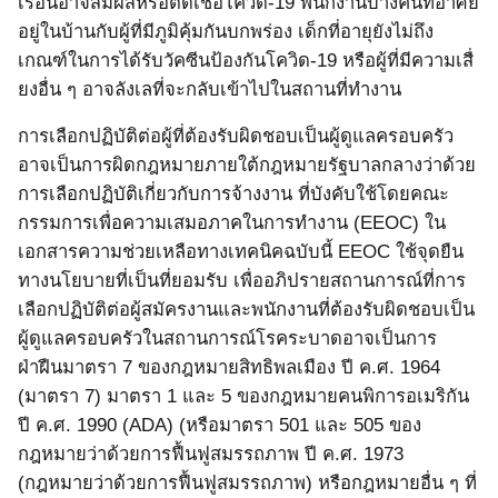
เรือนอาจสัมผัสหรือติดเชื้อโควิด
-19
พนักงานบางคนที่อาศัย
อยู่ในบ้านกับผู้ที่มีภูมิคุ้มกันบกพร่อง เด็กที่อายุยังไม่ถึง
เกณฑ์ในการได้รับวัคซีนป้องกันโควิด
-19
หรือผู้ที่มีความเสื่
ยงอื่น ๆ อาจลังเลที่จะกลับเข้าไปในสถานที่ทำงาน
การเลือกปฏิบัติต่อผู้ที่ต้องรับผิดชอบเป็นผู้ดูแลครอบครัว
อาจเป็นการผิดกฎหมายภายใต้กฎหมายรัฐบาลกลางว่าด้วย
การเลือกปฏิบัติเกี่ยวกับการจ้างงาน ที่บังคับใช้โดยคณะ
กรรมการเพื่อความเสมอภาคในการทำงาน
(EEOC)
ใน
เอกสารความช่วยเหลือทางเทคนิคฉบับนี้
EEOC
ใช้จุดยืน
ทางนโยบายที่เป็นที่ยอมรับ เพื่ออภิปรายสถานการณ์ที่การ
เลือกปฏิบัติต่อผู้สมัครงานและพนักงานที่ต้องรับผิดชอบเป็น
ผู้ดูแลครอบครัวในสถานการณ์โรคระบาดอาจเป็นการ
ฝ่าฝืนมาตรา
7
ของกฎหมายสิทธิพลเมือง ปี ค.ศ.
1964
(
มาตรา
7)
มาตรา
1
และ
5
ของกฎหมายคนพิการอเมริกัน
ปี ค.ศ.
1990 (ADA) (
หรือมาตรา
501
และ
505
ของ
กฎหมายว่าด้วยการฟื้นฟูสมรรถภาพ ปี ค.ศ.
1973
(
กฎหมายว่าด้วยการฟื้นฟูสมรรถภาพ
)
หรือกฎหมายอื่น
ๆ ที่