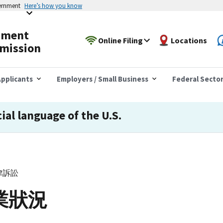
vernment
Here’s how you know
yment
Online Filing
Locations
mission
pplicants
Employers / Small Business
Federal Secto
cial language of the U.S.
律訴訟
業狀況